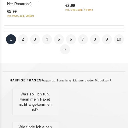
out
out
Her Romance)
€2,99
of
of
inkl. Mwst., zzgl. Versand
€5,99
5
5
inkl. Mwst., zzgl. Versand
1
2
3
4
5
6
7
8
9
10
→
HÄUFIGE FRAGEN
Fragen zu Bestellung, Lieferung oder Produkten?
Was soll ich tun,
wenn mein Paket
nicht angekommen
ist?
Wie finde ich einen