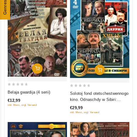
Genres
In Den Warenkorb
In Den Warenkorb
0
0
Belaja gwardija (4 serii)
Solotoj fond otetschestwennogo
out
out
kino. Odnaschdy w Sibiri:
€12,99
of
of
Sibiriada (Film 1-2); Daurija;
inkl. Mwst., zzgl. Versand
€29,99
5
5
Chmel (4 DVD)
inkl. Mwst., zzgl. Versand