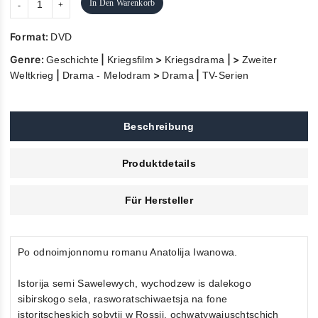
In Den Warenkorb
Format:
DVD
Genre:
|
>
| >
Geschichte
Kriegsfilm
Kriegsdrama
Zweiter
|
>
|
Weltkrieg
Drama - Melodram
Drama
TV-Serien
Beschreibung
Produktdetails
Für Hersteller
Po odnoimjonnomu romanu Anatolija Iwanowa.
Istorija semi Sawelewych, wychodzew is dalekogo
sibirskogo sela, rasworatschiwaetsja na fone
istoritscheskich sobytij w Rossii, ochwatywajuschtschich