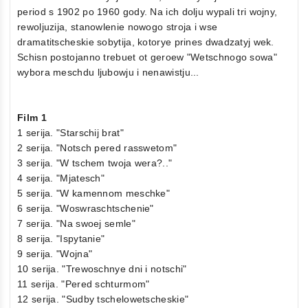
period s 1902 po 1960 gody. Na ich dolju wypali tri wojny,
rewoljuzija, stanowlenie nowogo stroja i wse
dramatitscheskie sobytija, kotorye prines dwadzatyj wek.
Schisn postojanno trebuet ot geroew "Wetschnogo sowa"
wybora meschdu ljubowju i nenawistju...
Film 1
1 serija. "Starschij brat"
2 serija. "Notsch pered rasswetom"
3 serija. "W tschem twoja wera?.."
4 serija. "Mjatesch"
5 serija. "W kamennom meschke"
6 serija. "Woswraschtschenie"
7 serija. "Na swoej semle"
8 serija. "Ispytanie"
9 serija. "Wojna"
10 serija. "Trewoschnye dni i notschi"
11 serija. "Pered schturmom"
12 serija. "Sudby tschelowetscheskie"