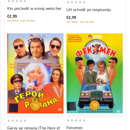
0
0
Kto prichodit w simnij wetscher
Lift uchodit po raspisaniju
out
out
€2,99
€2,99
of
of
inkl. Mwst., zzgl. Versand
inkl. Mwst., zzgl. Versand
5
5
In Den Warenkorb
In Den Warenkorb
0
0
Fenomen
Geroy ee romana (The Hero of