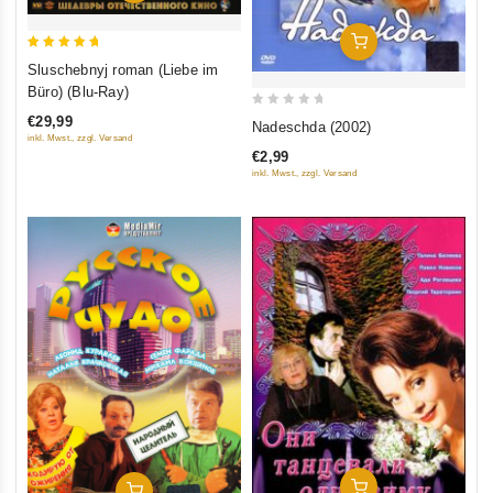
In Den Warenkorb
5
Sluschebnyj roman (Liebe im
out of 5
Büro) (Blu-Ray)
0
€29,99
Nadeschda (2002)
out
inkl. Mwst., zzgl. Versand
€2,99
of
inkl. Mwst., zzgl. Versand
5
In Den Warenkorb
In Den Warenkorb