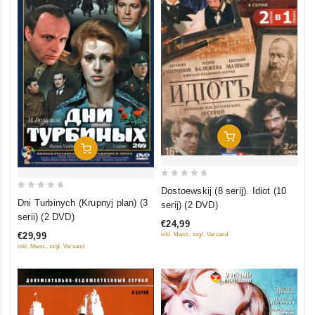
In Den Warenkorb
In Den Warenkorb
0
Dostoewskij (8 serij). Idiot (10
0
out
Dni Turbinych (Krupnyj plan) (3
serij) (2 DVD)
out
of
serii) (2 DVD)
€24,99
of
5
€29,99
inkl. Mwst., zzgl. Versand
5
inkl. Mwst., zzgl. Versand