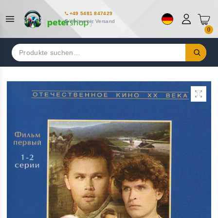
+49 5481 847429
Weltweiter Versand
0
Suchen
nach: