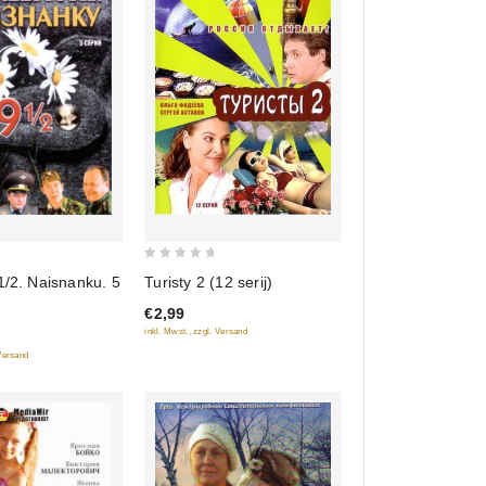
0
Turisty 2 (12 serij)
1/2. Naisnanku. 5
out
€2,99
of
inkl. Mwst., zzgl. Versand
5
 Versand