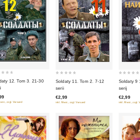
0
0
daty 12. Tom 3. 21-30
Soldaty 11. Tom 2. 7-12
Soldaty 9 
out
out
i
serii
serij
of
of
99
€2,99
€2,99
5
5
Mwst., zzgl. Versand
inkl. Mwst., zzgl. Versand
inkl. Mwst., zzgl.