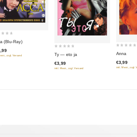
a (Blu-Ray)
,99
0
0
Anna
Ty — eto ja
Mwst., zzgl. Versand
out
out
€3,99
€3,99
of
of
inkl. Mwst., zzgl.
inkl. Mwst., zzgl. Versand
5
5