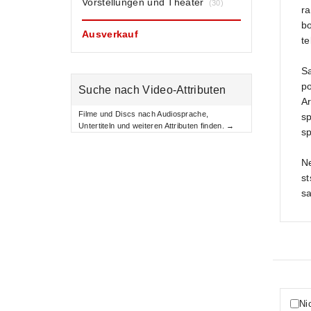
Vorstellungen und Theater
(30)
ra
bo
Ausverkauf
te
Sa
po
Suche nach Video-Attributen
Ar
Filme und Discs nach Audiosprache,
sp
Untertiteln und weiteren Attributen finden. →
sp
Ne
st
sa
Ni