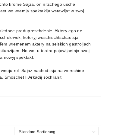
tschto krome Sajza, on nitschego usche
naet wo wremja spektaklja wstawljat w swoj
oslednee predupreschdenie. Aktery ego ne
schelowek, kotoryj woschischtschaetsja
. Tem wremenem aktery na selskich gastroljach
ituazijam. No wot u teatra pojawljaetsja swoj
a nowyj spektakl.
wnuju rol. Sajaz nachoditsja na werschine
. Smoschet li Arkadij sochranit