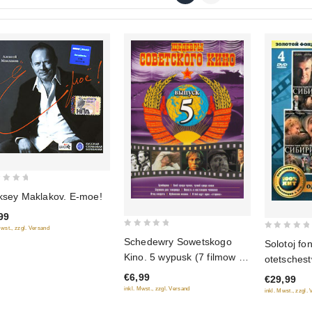
ksey Maklakov. E-moe!
99
Mwst., zzgl. Versand
0
0
Schedewry Sowetskogo
Solotoj fo
out
out
Kino. 5 wypusk (7 filmow w
otetsches
of
of
1 diske)
Odnaschdy 
€6,99
5
€29,99
5
Sibiriada (
inkl. Mwst., zzgl. Versand
inkl. Mwst., zzgl.
Daurija; 