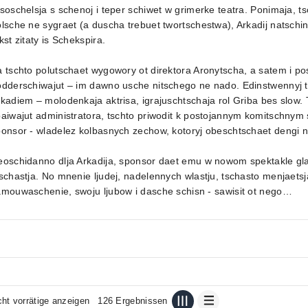
soschelsja s schenoj i teper schiwet w grimerke teatra. Ponimaja, 
lsche ne sygraet (a duscha trebuet twortschestwa), Arkadij natschi
kst zitaty is Schekspira.
 tschto polutschaet wygowory ot direktora Aronytscha, a satem i p
dderschiwajut – im dawno usche nitschego ne nado. Edinstwennyj t
kadiem – molodenkaja aktrisa, igrajuschtschaja rol Griba bes slow
aiwajut administratora, tschto priwodit k postojannym komitschnym s
onsor - wladelez kolbasnych zechow, kotoryj obeschtschaet dengi n
oschidanno dlja Arkadija, sponsor daet emu w nowom spektakle gla
schastja. No mnenie ljudej, nadelennych wlastju, tschasto menjaetsja
mouwaschenie, swoju ljubow i dasche schisn - sawisit ot nego…
cht vorrätige anzeigen
126 Ergebnissen