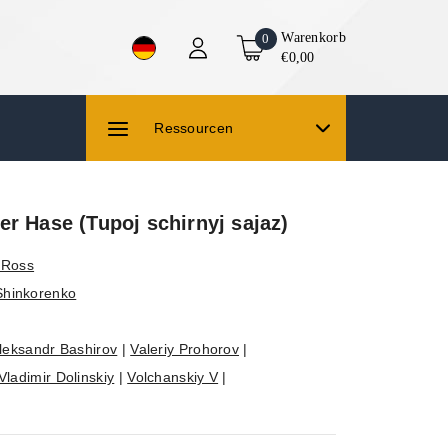
Warenkorb
0
€0,00
Ressourcen
r Hase (Tupoj schirnyj sajaz)
 Ross
hinkorenko
leksandr Bashirov
|
Valeriy Prohorov
|
Vladimir Dolinskiy
|
Volchanskiy V
|