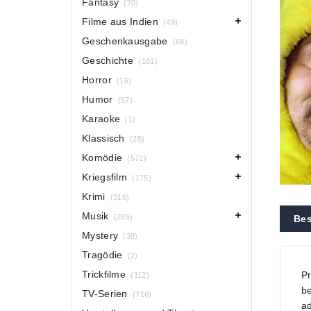
Fantasy
(70)
Filme aus Indien
(49)
Geschenkausgabe
(68)
Geschichte
(161)
Horror
(16)
Humor
(57)
Karaoke
(1)
Klassisch
(25)
Komödie
(572)
Kriegsfilm
(175)
Krimi
(316)
Musik
(285)
Bes
Mystery
(38)
Tragödie
(2)
Trickfilme
Pr
(112)
be
TV-Serien
(716)
ad