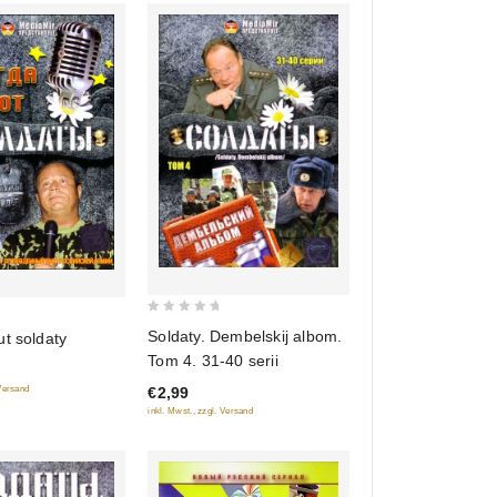
0
Soldaty. Dembelskij albom.
t soldaty
out
Tom 4. 31-40 serii
of
€2,99
 Versand
5
inkl. Mwst., zzgl. Versand