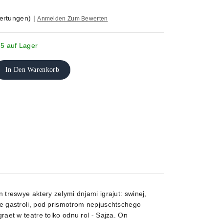
ertungen)
|
Anmelden Zum Bewerten
 5 auf Lager
In Den Warenkorb
 treswye aktery zelymi dnjami igrajut: swinej,
ie gastroli, pod prismotrom nepjuschtschego
raet w teatre tolko odnu rol - Sajza. On