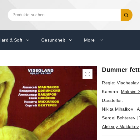
Suchen
Suche
nach:
Hard & Soft
Gesundheit
More
Dummer fette
Regie:
Viacheslav
Kamera:
Maksim S
Darsteller:
Nikita Mihalkov
|
A
Sergej Behterev
|
Aleksey Maklakov