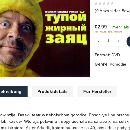
0
(
0
Anzahl der Bew
out
of
€2,99
5
mehr als
inkl. Mwst., zzgl. Versand
Format:
DVD
Genre:
Komödie
chreibung
Produktdetails
Für Hersteller
owinzija. Detskij teatr w nebolschom gorodke. Poschilye i ne otschen
lok, koslow. Wtoraja polowina truppy uechala na sarabotki na selsk
ministratora. Akter Arkadij, kotoromu usche sa 40, poslednie gody ig