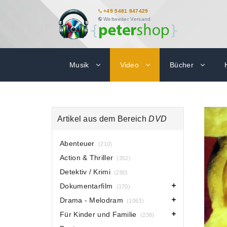
+49 5481 847429
Weltweiter Versand
Musik
Video
Bücher
Artikel aus dem Bereich
DVD
Abenteuer
(210)
Action & Thriller
(352)
Detektiv / Krimi
(280)
Dokumentarfilm
(170)
Drama - Melodram
(1063)
Für Kinder und Familie
(238)