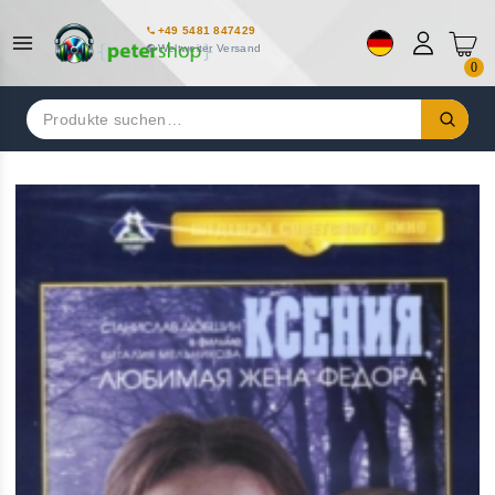
+49 5481 847429
Weltweiter Versand
0
Suchen
nach: