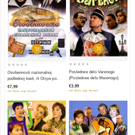
In Den Warenkorb
In Den Warenkorb
0
0
Poslednee delo Varenogo
Osobennosti nazionalnoj
out
out
(Poslednee delo Warenogo)
podlednoj lowli, ili Otryw po
of
of
polnoj (Bonus: Osobennosti
€3,99
€7,99
5
5
russkoj bani 1, 2)
inkl. Mwst., zzgl. Versand
inkl. Mwst., zzgl. Versand