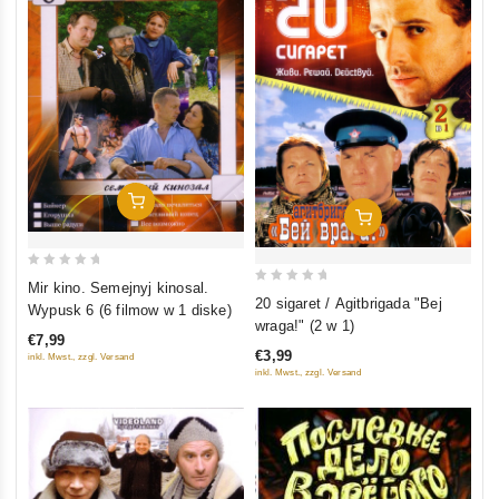
In Den Warenkorb
In Den Warenkorb
0
Mir kino. Semejnyj kinosal.
0
out
20 sigaret / Agitbrigada "Bej
Wypusk 6 (6 filmow w 1 diske)
out
of
wraga!" (2 w 1)
€7,99
of
5
€3,99
inkl. Mwst., zzgl. Versand
5
inkl. Mwst., zzgl. Versand