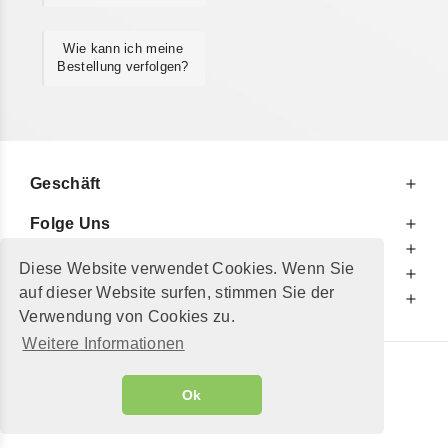
Wie kann ich meine
Bestellung verfolgen?
Geschäft
Folge Uns
Zu Ihren Diensten
Diese Website verwendet Cookies. Wenn Sie
Zu Ihrer Information
auf dieser Website surfen, stimmen Sie der
Zusätzlich
Verwendung von Cookies zu.
Weitere Informationen
© 2002 - 2026
"Petershop GmbH"
|
Ok
Alle Preise inkl. MwSt. und zzgl.
Versandkosten
GeToTickets.com
| build#3.12.37