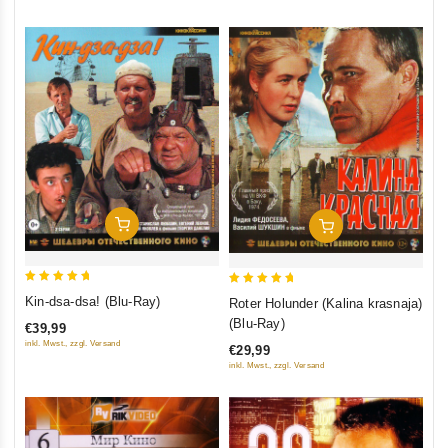
In Den Warenkorb
In Den Warenkorb
5
5
Kin-dsa-dsa! (Blu-Ray)
Roter Holunder (Kalina krasnaja)
out of 5
out of 5
(Blu-Ray)
€39,99
inkl. Mwst., zzgl. Versand
€29,99
inkl. Mwst., zzgl. Versand