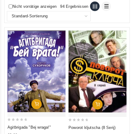
Nicht vorrätige anzeigen
94 Ergebnissen
In Den Warenkorb
In Den Warenkorb
0
0
Agitbrigada "Bej wraga!"
Poworot kljutscha (8 Serij)
out
out