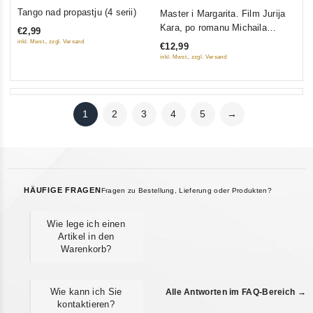
0
0
Tango nad propastju (4 serii)
Master i Margarita. Film Jurija
out
out
Kara, po romanu Michaila
€2,99
of
of
Bulgakowa
inkl. Mwst., zzgl. Versand
€12,99
5
5
inkl. Mwst., zzgl. Versand
1
2
3
4
5
→
HÄUFIGE FRAGEN
Fragen zu Bestellung, Lieferung oder Produkten?
Wie lege ich einen
Artikel in den
Warenkorb?
Wie kann ich Sie
Alle Antworten im FAQ-Bereich →
kontaktieren?