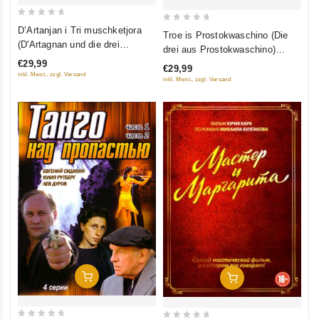
0
0
D’Artanjan i Tri muschketjora
Troe is Prostokwaschino (Die
out
out
(D'Artagnan und die drei
drei aus Prostokwaschino)
of
Musketiere) (3 serii) (Blu-ray)
of
(Sbornik multfilmow) (Blu-ray)
€29,99
€29,99
5
5
inkl. Mwst., zzgl. Versand
inkl. Mwst., zzgl. Versand
In Den Warenkorb
In Den Warenkorb