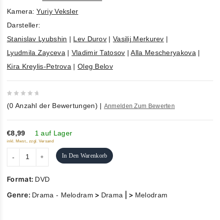
Kamera:
Yuriy Veksler
Darsteller:
Stanislav Lyubshin
|
Lev Durov
|
Vasilij Merkurev
|
Lyudmila Zayceva
|
Vladimir Tatosov
|
Alla Mescheryakova
|
Kira Kreylis-Petrova
|
Oleg Belov
0
(
0
Anzahl der Bewertungen)
|
Anmelden Zum Bewerten
out
of
5
€8,99
1 auf Lager
inkl. Mwst., zzgl. Versand
In Den Warenkorb
Format:
DVD
Genre:
>
| >
Drama - Melodram
Drama
Melodram