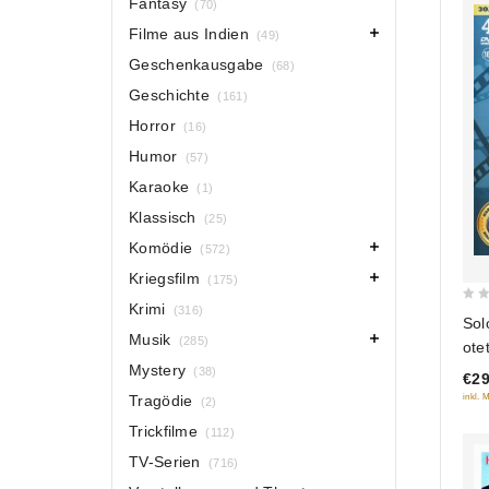
Fantasy
(70)
Filme aus Indien
(49)
Geschenkausgabe
(68)
Geschichte
(161)
Horror
(16)
Humor
(57)
Karaoke
(1)
Klassisch
(25)
Komödie
(572)
Kriegsfilm
(175)
Krimi
(316)
0
Sol
out
Musik
(285)
ote
of
Mystery
Ofi
(38)
€29
5
Bel
inkl. 
Tragödie
(2)
DV
Trickfilme
(112)
TV-Serien
(716)