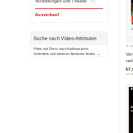
Vorstellungen und Theater
(30)
Ausverkauf
Suche nach Video-Attributen
Filme und Discs nach Audiosprache,
0
Var
Untertiteln und weiteren Attributen finden. →
out
rad
of
€7,
5
inkl. 