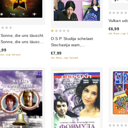
0
Vulkan udo
out
€6,99
of
inkl. Mwst., zzgl.
 Sonne, die uns täuscht.
0.5
5
O.S.P. Studija schelaet.
 Sonne, die uns täuscht
out
Stschastja wam,
of
(Utomlennye solnzem.
,99
schenschtschiny!
€7,99
5
mlennye solnzem 2:
Mwst., zzgl. Versand
(RUSCICO)
inkl. Mwst., zzgl. Versand
dstojanie) (2 DVD)
USCICO)