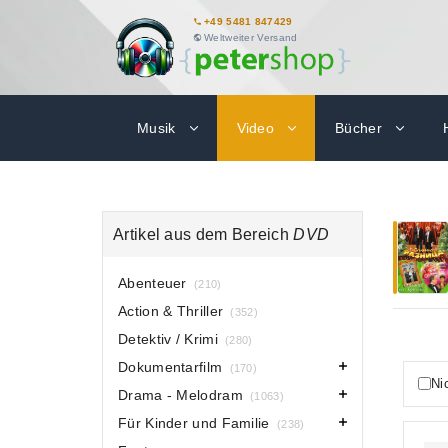
+49 5481 847429
Weltweiter Versand
Musik
Video
Bücher
Artikel aus dem Bereich
DVD
Abenteuer
(210)
Action & Thriller
(352)
Detektiv / Krimi
(280)
Dokumentarfilm
(170)
Ni
Drama - Melodram
(1063)
Für Kinder und Familie
(238)