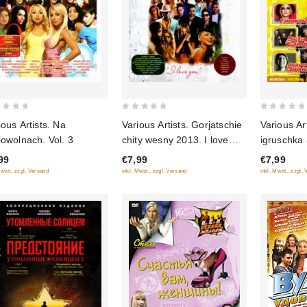
0
0
Various Ar
ious Artists. Na
Various Artists. Gorjatschie
out
out
igruschka
iowolnach. Vol. 3
chity wesny 2013. I love
of
of
you
€7,99
99
€7,99
5
5
inkl. Mwst., zzgl.
Mwst., zzgl. Versand
inkl. Mwst., zzgl. Versand