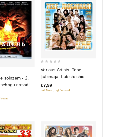
0
Various Artists. Tebe,
out
ljubimaja! Lutschschie
e solnzem - 2.
of
naschi chity
i schagu nasad!
€7,99
5
inkl. Mwst., zzgl. Versand
 Versand