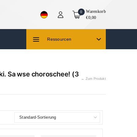
Warenkorb
0
€0,00
Ressourcen
ki. Sa wse choroschee! (3
← Zum Produkt