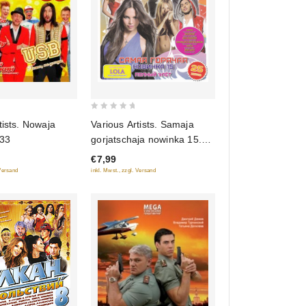
0
tists. Nowaja
Various Artists. Samaja
out
 33
gorjatschaja nowinka 15.
of
Polnyj uljot
€7,99
5
 Versand
inkl. Mwst., zzgl. Versand