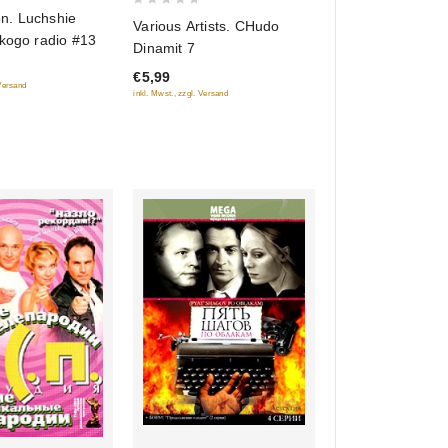
0
n. Luchshie
Various Artists. CHudo
out
skogo radio #13
Dinamit 7
of
€5,99
5
 Versand
inkl. Mwst., zzgl. Versand