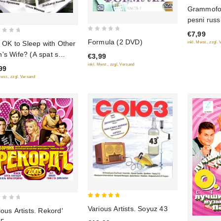
0
Grammofo
out
pesni rus
of
€7,99
5
0
Formula (2 DVD)
It OK to Sleep with Other
inkl. Mwst., zzgl.
out
's Wife? (A spat s
€3,99
of
zhoy zhenoy horosho?!)
inkl. Mwst., zzgl. Versand
5
99
Mwst., zzgl. Versand
5
Various Artists. Soyuz 43
ious Artists. Rekord'
out of 5