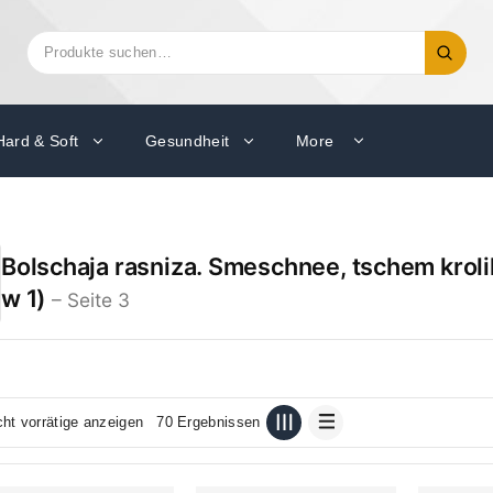
Suchen
Suche
nach:
Hard & Soft
Gesundheit
More
Bolschaja rasniza. Smeschnee, tschem kroli
w 1)
– Seite 3
cht vorrätige anzeigen
70 Ergebnissen