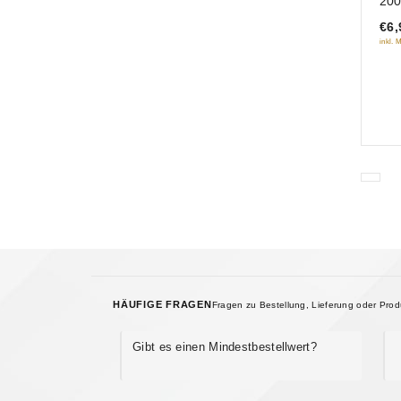
20
of
€6,
5
inkl. 
HÄUFIGE FRAGEN
Fragen zu Bestellung, Lieferung oder Pro
Gibt es einen Mindestbestellwert?