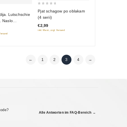
0
Pjat schagow po oblakam
out
schschie
(4 serii)
of
lo
€2,99
5
hie
inkl. Mwst., zzgl. Versand
e parodii
 Versand
←
1
2
3
4
→
code?
Alle Antworten im FAQ-Bereich →