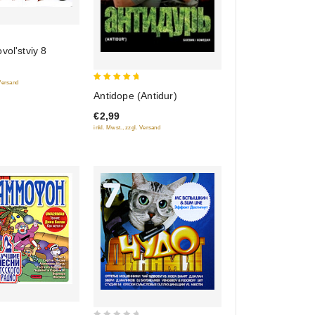
vol'stviy 8
 Versand
5
Antidope (Antidur)
out of 5
€2,99
inkl. Mwst., zzgl. Versand