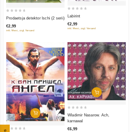
0
0
Labirint
Prodaetsja detektor lschi (2 serii)
out
out
€2,99
of
€2,99
of
inkl. Mwst., zzgl. Versand
inkl. Mwst., zzgl. Versand
5
5
In Den Warenkorb
0
In Den Warenkorb
Wladimir Nasarow. Ach,
out
karnawal
of
€6,99
5