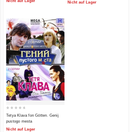
Nicht auf Lager
Nicht auf Lager
of
of
5
5
0
Tetya Klava fon Götten. Genij
out
pustogo mesta
of
Nicht auf Lager
5