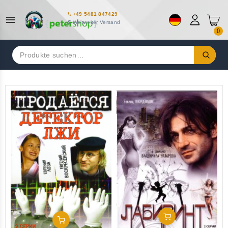
+49 5481 847429
Weltweiter Versand
0
Suchen
nach:
In Den Warenkorb
In Den Warenkorb