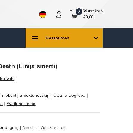
Warenkorb
0
€0,00
Ressourcen
Death (Linija smerti)
ilovskij
Innokentij Smoktunovskij
|
Tatyana Dogileva
|
ko
|
Svetlana Toma
ertungen)
|
Anmelden Zum Bewerten