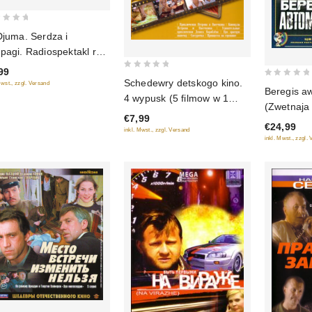
Djuma. Serdza i
pagi. Radiospektakl ro
anu "Tri Muschketera"
99
0
diokniga mp3)
Schedewry detskogo kino.
0
Mwst., zzgl. Versand
out
Beregis a
4 wypusk (5 filmow w 1
out
of
(Zwetnaja 
diske)
of
€7,99
5
plan) (2 
€24,99
5
inkl. Mwst., zzgl. Versand
inkl. Mwst., zzgl.