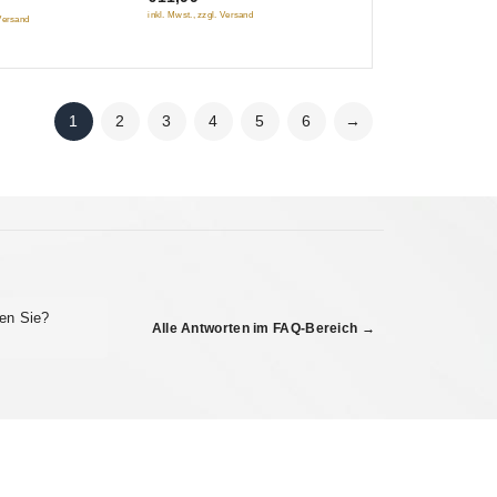
(NTSC)
inkl. Mwst., zzgl. Versand
 Versand
1
2
3
4
5
6
→
en Sie?
Alle Antworten im FAQ-Bereich →