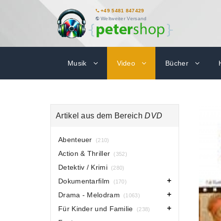
+49 5481 847429
Weltweiter Versand
Musik
Video
Bücher
Artikel aus dem Bereich
DVD
Abenteuer
(210)
Action & Thriller
(352)
Detektiv / Krimi
(280)
Dokumentarfilm
(170)
Drama - Melodram
(1063)
Für Kinder und Familie
(238)