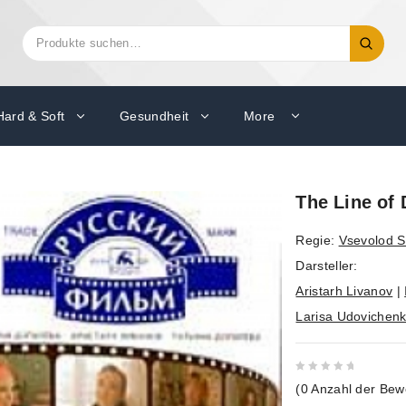
Suchen
Suche
nach:
Hard & Soft
Gesundheit
More
The Line of 
Regie:
Vsevolod Sh
Darsteller:
Aristarh Livanov
|
Larisa Udovichen
0
(
0
Anzahl der Bew
out