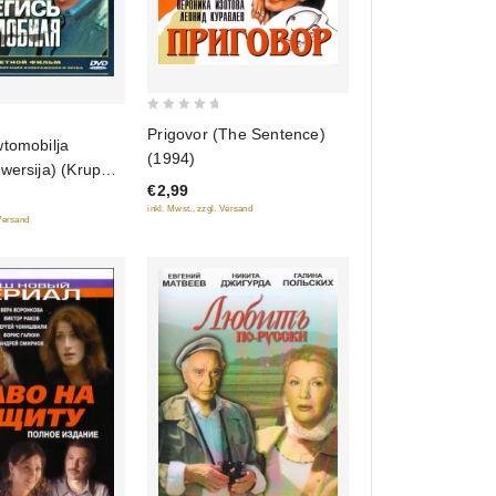
0
Prigovor (The Sentence)
wtomobilja
out
(1994)
wersija) (Krupnyj
of
€2,99
5
DVD)
inkl. Mwst., zzgl. Versand
 Versand