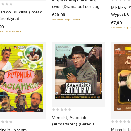
out of 5
0
swer (Drama auf der Jagd)
Mir kino. 
out
sd do Bruklina (Poesd
(Blu-Ray)
Wypusk 6 
€29,99
of
Brooklyna)
inkl. Mwst., zzgl. Versand
diske)
€7,99
5
99
inkl. Mwst., zzgl.
Mwst., zzgl. Versand
0
Vorsicht, Autodieb!
out
(Autoaffären) (Beregis
0
of
Michajlo 
rizy is Losanny
awtomobilja) (Zwetnaja