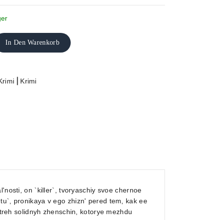
ger
In Den Warenkorb
|
Krimi
Krimi
'nosti, on `killer`, tvoryaschiy svoe chernoe
tu`, pronikaya v ego zhizn' pered tem, kak ee
h treh solidnyh zhenschin, kotorye mezhdu