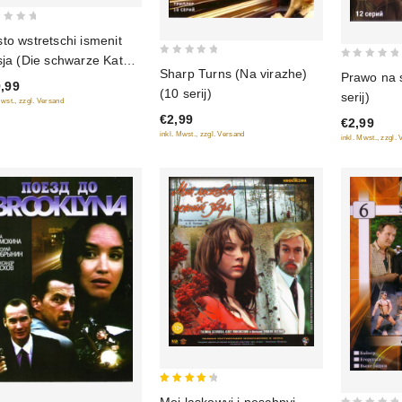
to wstretschi ismenit
sja (Die schwarze Katze)
0
0
Sharp Turns (Na virazhe)
Prawo na 
serij) (2 Blu-Ray)
out
,99
out
(10 serij)
serij)
of
Mwst., zzgl. Versand
of
€2,99
5
€2,99
5
inkl. Mwst., zzgl. Versand
inkl. Mwst., zzgl.
4.5
Moj laskowyj i neschnyj