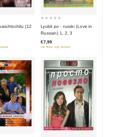
0
saschtschitu (12
Lyubit po - russki (Love in
out
Russian) 1, 2, 3
of
€7,99
5
 Versand
inkl. Mwst., zzgl. Versand