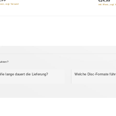
€24,99
5
Mwst., zzgl. Versand
inkl. Mwst., zzgl.
dukten?
Wie lange dauert die Lieferung?
Welche Disc-Formate führ