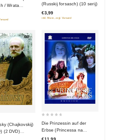
(Russkij forsasch) (10 serij)
h / Wrata
of
i / Wo slawu
€3,99
5
inkl. Mwst., zzgl. Versand
wa) (3 filma, 9
 Versand
DVD)
0
Die Prinzessin auf der
ky (Chajkovskij)
out
Erbse (Princessa na
) (2 DVD)
of
goroshine) (RUSCICO)
€11,99
5