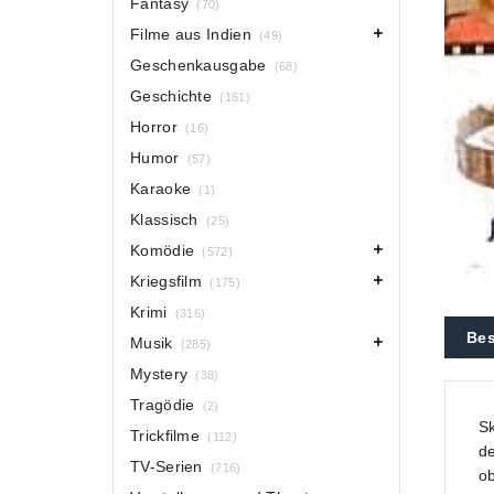
Fantasy
(70)
Filme aus Indien
(49)
Geschenkausgabe
(68)
Geschichte
(161)
Horror
(16)
Humor
(57)
Karaoke
(1)
Klassisch
(25)
Komödie
(572)
Kriegsfilm
(175)
Krimi
(316)
Bes
Musik
(285)
Mystery
(38)
Tragödie
(2)
Sk
Trickfilme
(112)
de
TV-Serien
(716)
ob