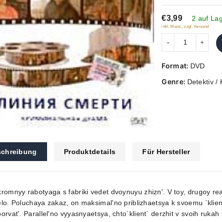
of
€3,99
5
2 auf La
inkl. Mwst., zzgl. Versand
Format:
DVD
Genre:
Detektiv / 
chreibung
Produktdetails
Für Hersteller
romnyy rabotyaga s fabriki vedet dvoynuyu zhizn'. V toy, drugoy real
lo. Poluchaya zakaz, on maksimal'no priblizhaetsya k svoemu `klien
orvat'. Parallel'no vyyasnyaetsya, chto`klient` derzhit v svoih ruka