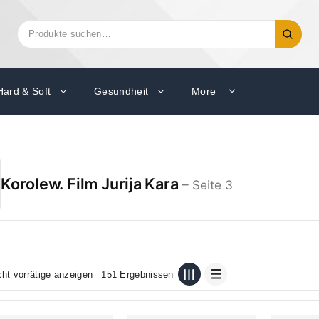
Suchen
Suche
nach:
Hard & Soft
Gesundheit
More
Korolew. Film Jurija Kara
– Seite 3
cht vorrätige anzeigen
151 Ergebnissen