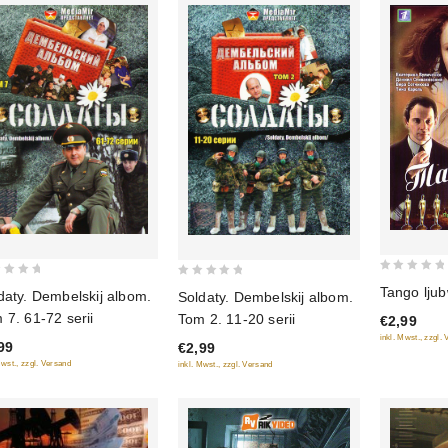
0
0
Tango ljub
daty. Dembelskij albom.
Soldaty. Dembelskij albom.
out
out
 7. 61-72 serii
Tom 2. 11-20 serii
€2,99
of
of
inkl. Mwst., zzgl.
5
99
€2,99
5
Mwst., zzgl. Versand
inkl. Mwst., zzgl. Versand