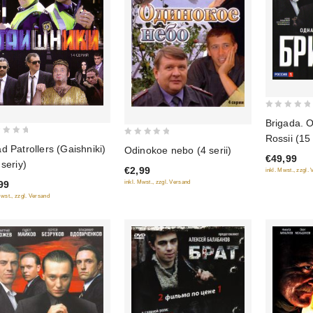
0
Brigada. 
out
Rossii (15 
0
of
d Patrollers (Gaishniki)
Odinokoe nebo (4 serii)
out
€49,99
5
 seriy)
€2,99
inkl. Mwst., zzgl.
of
inkl. Mwst., zzgl. Versand
99
5
Mwst., zzgl. Versand