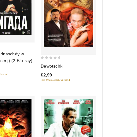
Odnaschdy w
serij) (2 Blu-ray)
0
Dewotschki
out
€2,99
 Versand
of
inkl. Mwst., zzgl. Versand
5