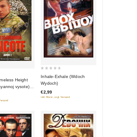
0
Inhale-Exhale (Wdoch
meless Height
out
Wydoch)
of
yannoj vysote)
€2,99
5
inkl. Mwst., zzgl. Versand
 Versand