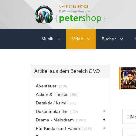
+49 5481 847429
Weltweiter Versand
Musik
Video
Bücher
Artikel aus dem Bereich
DVD
Abenteuer
(210)
Action & Thriller
(352)
Detektiv / Krimi
(280)
Dokumentarfilm
(170)
Ni
Drama - Melodram
(1063)
Für Kinder und Familie
(238)