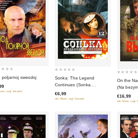
0
 poljarnoj swesdoj
0
Sonka: The Legend
On the Na
out
out
Continues (Sonka.
99
(Na bezym
of
of
Prodolschenie legendy) (12
Mwst., zzgl. Versand
€6,99
(2 DVD)
5
€16,99
5
serij)
inkl. Mwst., zzgl. Versand
inkl. Mwst., zzgl.