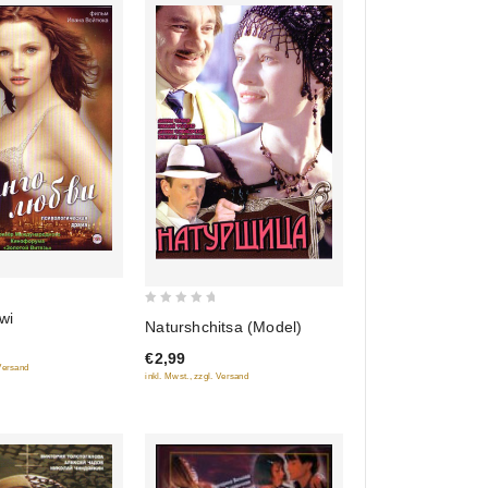
0
wi
Naturshchitsa (Model)
out
€2,99
of
 Versand
inkl. Mwst., zzgl. Versand
5