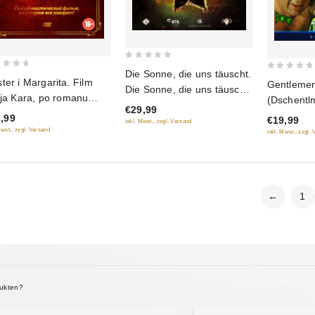
0
Die Sonne, die uns täuscht.
0
out
ter i Margarita. Film
Gentlemen
Die Sonne, die uns täuscht
out
of
ija Kara, po romanu
(Dschentl
2. (Utomlennye solnzem.
of
€29,99
5
haila Bulgakowa
(RUSCICO
,99
€19,99
Utomlennye solnzem 2:
5
inkl. Mwst., zzgl. Versand
Mwst., zzgl. Versand
inkl. Mwst., zzgl.
Predstojanie) (2 DVD)
(RUSCICO)
←
1
dukten?