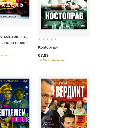
e solnzem - 2.
i schagu nasad!
0
Kostopraw
out
€7,99
 Versand
of
inkl. Mwst., zzgl. Versand
5