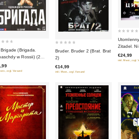
0
Utomlenny
out
Zitadel. N
0
of
 Brigade (Brigada.
Bruder. Bruder 2 (Brat. Brat
out
€24,99
5
aschdy w Rossii) (2
2)
of
inkl. Mwst., zzgl.
D)
,99
€14,99
5
Mwst., zzgl. Versand
inkl. Mwst., zzgl. Versand