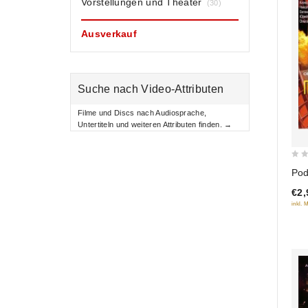
Vorstellungen und Theater
(30)
Ausverkauf
Suche nach Video-Attributen
Filme und Discs nach Audiosprache,
Untertiteln und weiteren Attributen finden. →
0
Pod
out
€2,
of
inkl. 
5