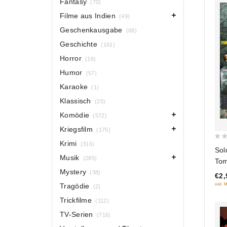
Fantasy
(70)
Filme aus Indien
(49)
Geschenkausgabe
(68)
Geschichte
(161)
Horror
(16)
Humor
(57)
Karaoke
(1)
Klassisch
(25)
Komödie
(572)
Kriegsfilm
(175)
Krimi
(316)
0
Sol
out
Musik
(285)
Tom
of
Mystery
(38)
€2,
5
Tragödie
inkl. 
(2)
Trickfilme
(112)
TV-Serien
(716)