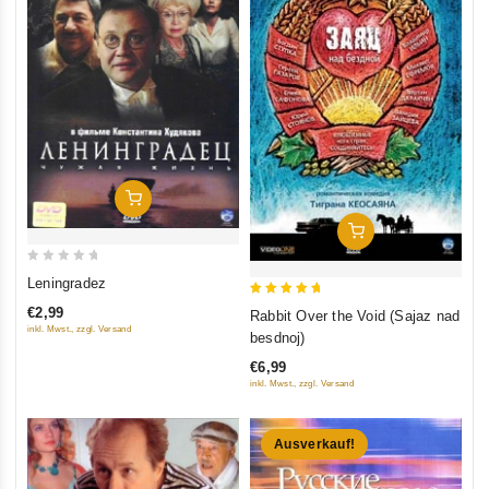
In Den Warenkorb
In Den Warenkorb
0
Leningradez
out
5
€2,99
Rabbit Over the Void (Sajaz nad
of
out of 5
inkl. Mwst., zzgl. Versand
besdnoj)
5
€6,99
inkl. Mwst., zzgl. Versand
Ausverkauf!