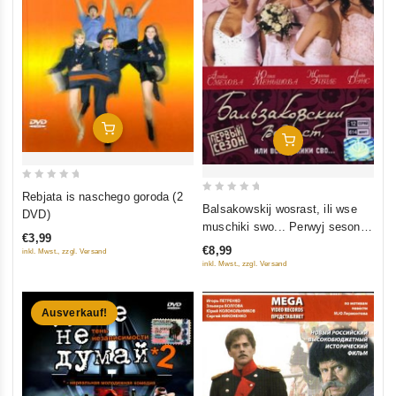
In Den Warenkorb
In Den Warenkorb
0
Rebjata is naschego goroda (2
0
out
Balsakowskij wosrast, ili wse
DVD)
out
muschiki swo... Perwyj seson.
of
€3,99
of
12 Serij
5
€8,99
inkl. Mwst., zzgl. Versand
5
inkl. Mwst., zzgl. Versand
Ausverkauf!