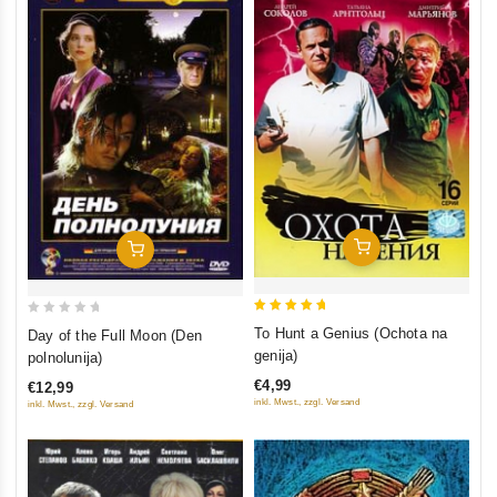
In Den Warenkorb
In Den Warenkorb
5
0
To Hunt a Genius (Ochota na
Day of the Full Moon (Den
out of 5
out
genija)
polnolunija)
of
€4,99
€12,99
5
inkl. Mwst., zzgl. Versand
inkl. Mwst., zzgl. Versand