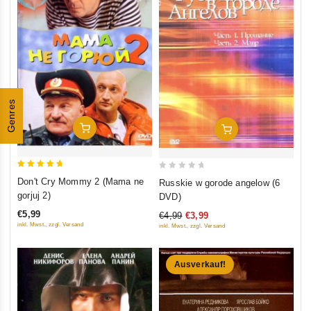
Genres
In Den Warenkorb
In Den Warenkorb
5
0
Don't Cry Mommy 2 (Mama ne
Russkie w gorode angelow (6
out of 5
out
gorjuj 2)
DVD)
of
€5,99
€4,99
€3,99
5
inkl. Mwst., zzgl. Versand
inkl. Mwst., zzgl. Versand
Ausverkauf!