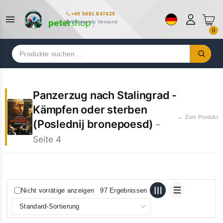
+49 5481 847429
Weltweiter Versand
0
Suchen
nach:
Panzerzug nach Stalingrad -
Kämpfen oder sterben
← Zum Produkt
(Poslednij bronepoesd)
–
Seite 4
Nicht vorrätige anzeigen
97 Ergebnissen