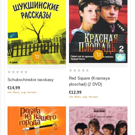
In Den Warenkorb
In Den Warenkorb
0
0
Red Square (Krasnaya
Schukschinskie rasskasy
out
out
ploschad) (2 DVD)
€14,99
of
of
€12,99
inkl. Mwst., zzgl. Versand
5
5
inkl. Mwst., zzgl. Versand