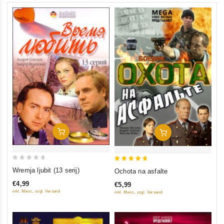
In Den Warenkorb
In Den Warenkorb
0
5
Wremja ljubit (13 serij)
Ochota na asfalte
out
out of 5
€4,99
€5,99
of
inkl. Mwst., zzgl. Versand
inkl. Mwst., zzgl. Versand
5