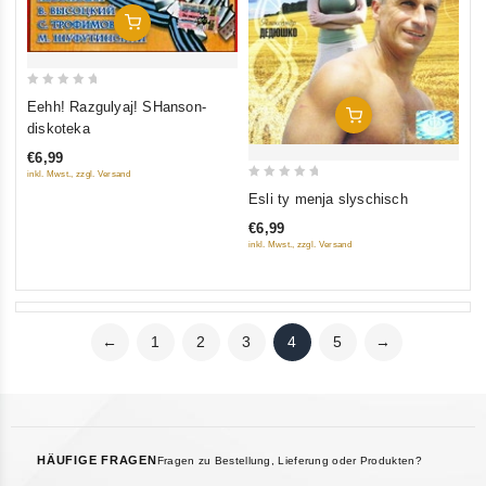
In Den Warenkorb
0
Eehh! Razgulyaj! SHanson-
In Den Warenkorb
out
diskoteka
of
€6,99
5
inkl. Mwst., zzgl. Versand
0
Esli ty menja slyschisch
out
€6,99
of
inkl. Mwst., zzgl. Versand
5
←
1
2
3
4
5
→
HÄUFIGE FRAGEN
Fragen zu Bestellung, Lieferung oder Produkten?