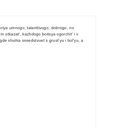
toriya umnogo, talantlivogo, dobrogo, no
 otkazat', kazhdogo boitsya ogorchit' i v
gde shutka sosedstvuet s grust'yu i bol'yu, a