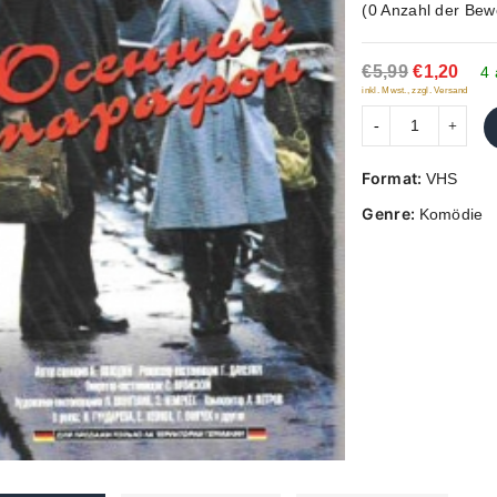
(
0
Anzahl der Bew
out
of
€5,99
€1,20
5
4 
inkl. Mwst., zzgl. Versand
Format:
VHS
Genre:
Komödie