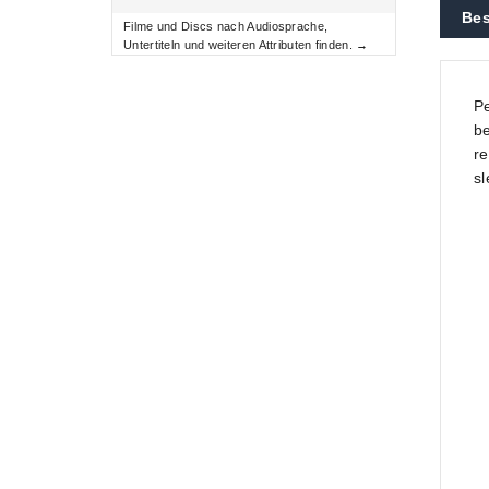
Bes
Filme und Discs nach Audiosprache,
Untertiteln und weiteren Attributen finden. →
Pe
be
re
sl