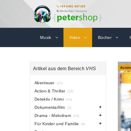
+49 5481 847429
Weltweiter Versand
Musik
Video
Bücher
-80%
Ausver
Artikel aus dem Bereich
VHS
Abenteuer
(21)
Action & Thriller
(26)
Detektiv / Krimi
(19)
Dokumentarfilm
(3)
Drama - Melodram
(54)
Für Kinder und Familie
(8)