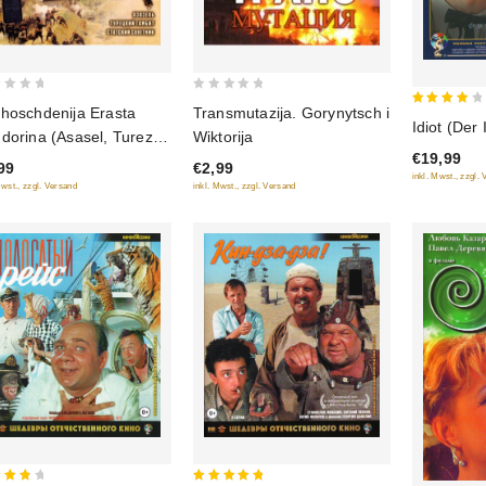
0
hoschdenija Erasta
Transmutazija. Gorynytsch i
4
out
Idiot (Der 
dorina (Asasel, Turezkij
Wiktorija
out of
of
€19,99
bit, Statskij Sowetnik)
5
99
€2,99
5
inkl. Mwst., zzgl.
Mwst., zzgl. Versand
inkl. Mwst., zzgl. Versand