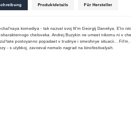
chreibung
Produktdetails
Für Hersteller
chal'naya komediya - tak nazval svoj fil'm Georgij Daneliya. E'to is
sharakternogo cheloveka. Andrej Buzykin ne umeet nikomu ni v chem
zul'tate postoyanno popadaet v trudnye i smeshnye situacii... Fil'm, 
ezy - s ulybkoj, zavoeval nemalo nagrad na kinofestivalyah.