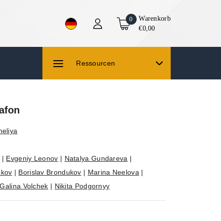
Warenkorb
0
€0,00
Ressourcen
afon
neliya
|
Evgeniy Leonov
|
Natalya Gundareva
|
ikov
|
Borislav Brondukov
|
Marina Neelova
|
Galina Volchek
|
Nikita Podgornyy