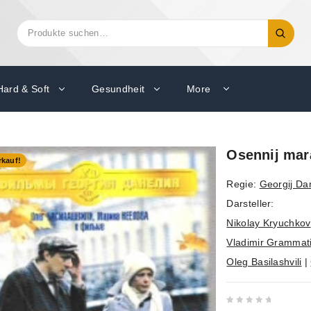
Suchen
Suche
nach:
Hard & Soft
Gesundheit
More
Osennij mar
kauf!
Regie:
Georgij Da
Darsteller:
Nikolay Kryuchkov
Vladimir Grammat
Oleg Basilashvili
|
0