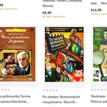
Swesda i smert Choakina
out
wse... Sbo
out
99
Murety
of
of
Schedewr
Mwst., zzgl. Versand
€14,99
5
€8,99
5
otetsches
inkl. Mwst., zzgl.
inkl. Mwst., zzgl. Versand
multiplikaz
0
0
a polkownika Sorina
Sledstwie 
Po sledam Bremenskich
out
out
swraschtschenie
Polnoe so
musykantow. Sbornik
of
of
jatogo Luki", Tschjornyj
Are Invest