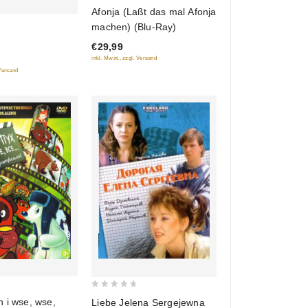
3
Afonja (Laßt das mal Afonja
out
machen) (Blu-Ray)
of 5
€29,99
inkl. Mwst., zzgl. Versand
 Versand
0
 i wse, wse,
Liebe Jelena Sergejewna