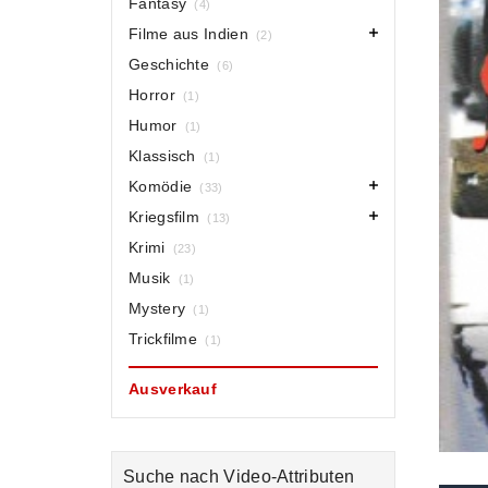
Fantasy
(4)
Filme aus Indien
(2)
Geschichte
(6)
Horror
(1)
Humor
(1)
Klassisch
(1)
Komödie
(33)
Kriegsfilm
(13)
Krimi
(23)
Musik
(1)
Mystery
(1)
Trickfilme
(1)
Ausverkauf
Suche nach Video-Attributen