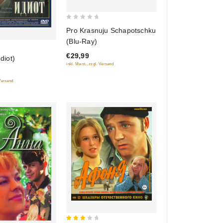
0
Pro Krasnuju Schapotschku
out
(Blu-Ray)
of
€29,99
5
Idiot)
inkl. Mwst., zzgl. Versand
 Versand