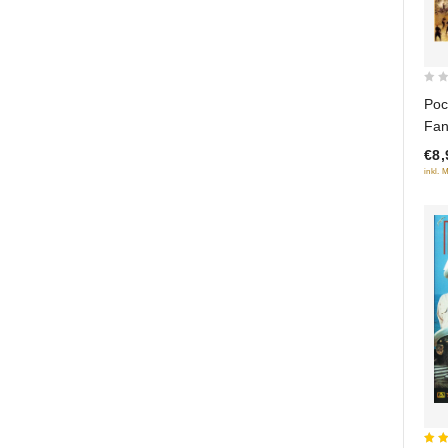
0
Poc
out
Fan
of
gam
€8,
5
inkl. 