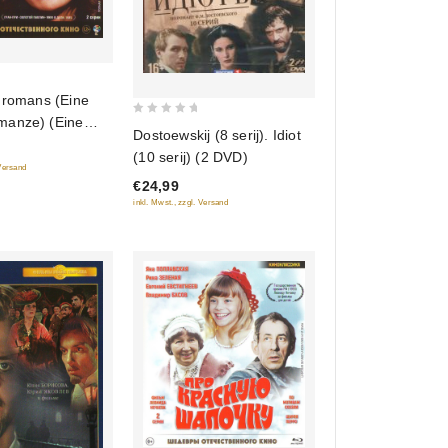
j romans (Eine
anze) (Eine
0
Dostoewskij (8 serij). Idiot
omanze) (Blu-Ray)
out
(10 serij) (2 DVD)
of
 Versand
€24,99
5
inkl. Mwst., zzgl. Versand