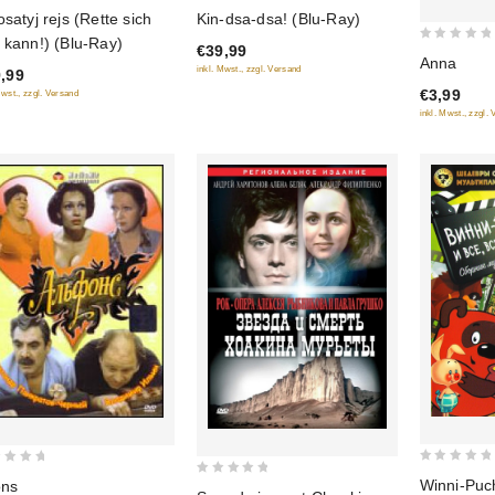
5
osatyj rejs (Rette sich
Kin-dsa-dsa! (Blu-Ray)
 of
out of 5
 kann!) (Blu-Ray)
€39,99
0
Anna
inkl. Mwst., zzgl. Versand
,99
out
€3,99
Mwst., zzgl. Versand
of
inkl. Mwst., zzgl.
5
0
Winni-Puch
ons
0