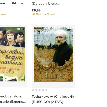
out
rnik multfilmow.
(Dorogaja Elena
of
y
Sergeewna)
€6,99
5
twennoj
 Versand
inkl. Mwst., zzgl. Versand
ii
0
wedut snatoki.
Tschaikowsky (Chajkovskij)
out
branie (Experts
(RUSCICO) (2 DVD)
of
igating) (3 DVD)