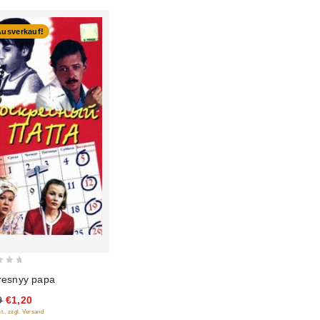
Ausverkauf!
resnyy papa
9
€1,20
t., zzgl. Versand