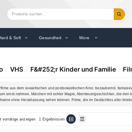
Suchen
Suche
nach:
Hard & Soft
Gesundheit
More
o
/
VHS
/
F&#252;r Kinder und Familie
/
Fi
filme aus dem sowjetischen und postsowjetischen Kino: bezaubernd, fantasiev
um ernst nahmen. Märchen mit echter Magie, Abenteuergeschichten, die den kin
sene ohne Herablassung sehen können. Filme, die im Gedächtnis aller blieben
t vorrätige anzeigen
1 Ergebnissen