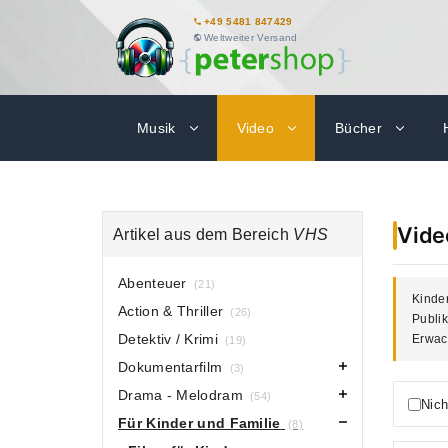
+49 5481 847429
Weltweiter Versand
Musik
Video
Bücher
Vide
Artikel aus dem Bereich
VHS
Abenteuer
(21)
Kinder
Action & Thriller
(26)
Publik
Detektiv / Krimi
Erwach
(19)
Dokumentarfilm
(3)
Drama - Melodram
(54)
Nich
Für Kinder und Familie
(8)