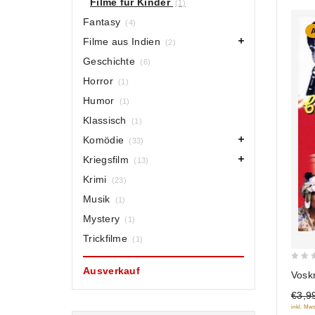
Filme für Kinder
(1)
Fantasy
(4)
Filme aus Indien
(2)
Geschichte
(6)
Horror
(1)
Humor
(1)
Klassisch
(1)
Komödie
(33)
Kriegsfilm
(13)
Krimi
(23)
Musik
(1)
Mystery
(1)
Trickfilme
(1)
0
Ausverkauf
Vosk
out
€3,9
of
inkl. Mws
5