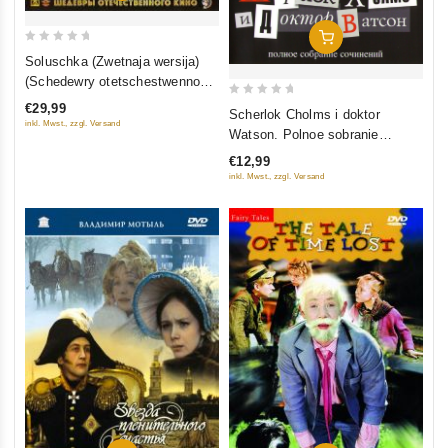
In Den Warenkorb
0
Soluschka (Zwetnaja wersija)
out
(Schedewry otetschestwennogo
of
kino) (Blu-ray)
0
€29,99
Scherlok Cholms i doktor
5
inkl. Mwst., zzgl. Versand
out
Watson. Polnoe sobranie
of
sotschinenij (8 filmow)
€12,99
5
inkl. Mwst., zzgl. Versand