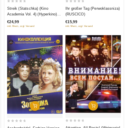
0
0
Streik (Statschka) (Kino
Ihr großer Tag (Perwoklassniza)
out
out
Academia Vol. 4) (Hyperkino)
(RUSCICO)
of
of
(RUSCICO) (2 DVD)
€24,99
€15,99
5
5
inkl. Mwst., zzgl. Versand
inkl. Mwst., zzgl. Versand
In Den Warenkorb
In Den Warenkorb
0
0
Attention, All Posts! (Wnimanie!