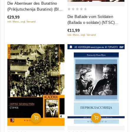
4
Die Abenteuer des Burattino
out of
(Prikljutschenija Buratino) (Blu-
5
0
Ray)
Die Ballade vom Soldaten
€29,99
out
inkl. Mwst., zzgl. Versand
(Ballada o soldate) (NTSC)
of
(RUSCICO)
€11,99
5
inkl. Mwst., zzgl. Versand
In Den Warenkorb
In Den Warenkorb