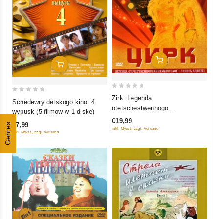
In Den Warenkorb
In Den Warenkorb
0
Zirk. Legenda
0
Schedewry detskogo kino. 4
out
otetschestwennogo
out
wypusk (5 filmow w 1 diske)
of
kinematografa (Zwetnaja
of
€19,99
5
Genres
€7,99
wersija)
5
inkl. Mwst., zzgl. Versand
inkl. Mwst., zzgl. Versand