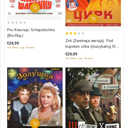
In Den Warenkorb
In Den Warenkorb
0
Pro Krasnuju Schapotschku
out
(Blu-Ray)
3
of
Zirk (Zwetnaja wersija). Pod
€29,99
out
5
kupolom zirka (musykalnyj film)
inkl. Mwst., zzgl. Versand
of 5
(2 DVD)
€29,99
inkl. Mwst., zzgl. Versand
In Den Warenkorb