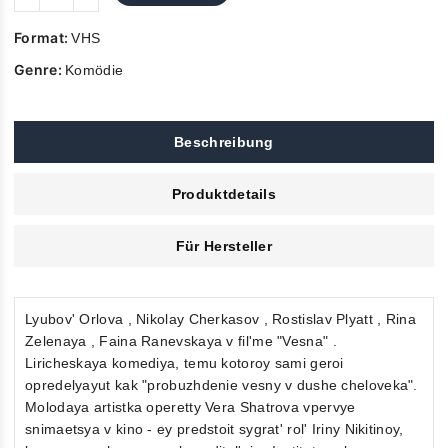
Format:
VHS
Genre:
Komödie
Beschreibung
Produktdetails
Für Hersteller
Lyubov' Orlova , Nikolay Cherkasov , Rostislav Plyatt , Rina
Zelenaya , Faina Ranevskaya v fil'me "Vesna" .
Liricheskaya komediya, temu kotoroy sami geroi
opredelyayut kak "probuzhdenie vesny v dushe cheloveka".
Molodaya artistka operetty Vera Shatrova vpervye
snimaetsya v kino - ey predstoit sygrat' rol' Iriny Nikitinoy,