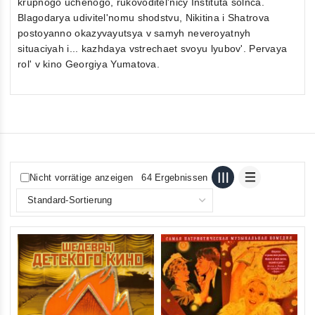
krupnogo uchenogo, rukovoditel'nicy Instituta solnca.
Blagodarya udivitel'nomu shodstvu, Nikitina i Shatrova
postoyanno okazyvayutsya v samyh neveroyatnyh
situaciyah i... kazhdaya vstrechaet svoyu lyubov'. Pervaya
rol' v kino Georgiya Yumatova.
Nicht vorrätige anzeigen
64 Ergebnissen