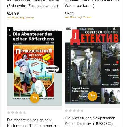
Aschenbrödel. Farbige Version
out
out
Wsem postam...)
(Soluschka. Zwetnaja wersija)
of
of
€6,99
€14,99
5
5
inkl. Mwst., zzgl. Versand
inkl. Mwst., zzgl. Versand
In Den Warenkorb
In Den Warenkorb
0
0
Die Klassik des Sowjetischen
Die Abenteuer des gelben
out
Kinos: Detektiv. (RUSCICO)
out
Köfferchens (Prikljutschenija