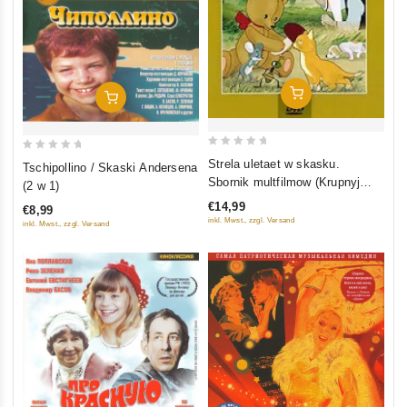
In Den Warenkorb
In Den Warenkorb
0
0
Strela uletaet w skasku.
Tschipollino / Skaski Andersena
out
out
Sbornik multfilmow (Krupnyj
(2 w 1)
of
of
plan)
€14,99
€8,99
5
5
inkl. Mwst., zzgl. Versand
inkl. Mwst., zzgl. Versand