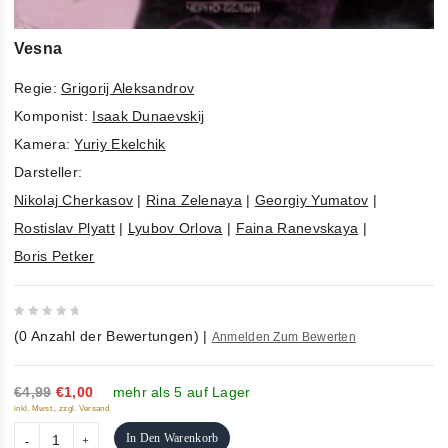
Vesna
Regie:
Grigorij Aleksandrov
Komponist:
Isaak Dunaevskij
Kamera:
Yuriy Ekelchik
Darsteller:
Nikolaj Cherkasov
|
Rina Zelenaya
|
Georgiy Yumatov
|
Rostislav Plyatt
|
Lyubov Orlova
|
Faina Ranevskaya
|
Boris Petker
0
(
0
Anzahl der Bewertungen)
|
Anmelden Zum Bewerten
out
of
5
€4,99
€1,00
mehr als 5 auf Lager
inkl. Mwst., zzgl. Versand
In Den Warenkorb