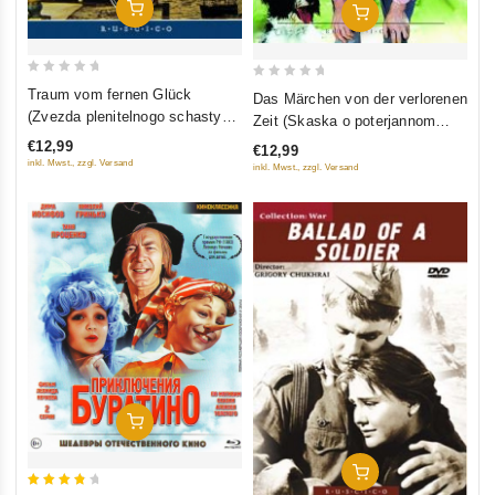
In Den Warenkorb
In Den Warenkorb
0
0
Traum vom fernen Glück
Das Märchen von der verlorenen
out
out
(Zvezda plenitelnogo schastya)
Zeit (Skaska o poterjannom
of
of
(RUSCICO) (NTSC)
wremeni) (RUSCICO) (NTSC)
€12,99
€12,99
5
5
inkl. Mwst., zzgl. Versand
inkl. Mwst., zzgl. Versand
In Den Warenkorb
In Den Warenkorb