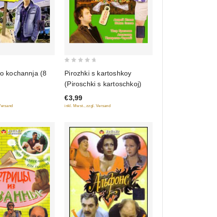
0
do kochannja (8
Pirozhki s kartoshkoy
out
(Piroschki s kartoschkoj)
of
€3,99
5
 Versand
inkl. Mwst., zzgl. Versand