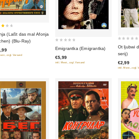
nja (Laßt das mal Afonja
hen) (Blu-Ray)
0
5
0
Ot ljubwi 
Emigrantka (Emigrantka)
,99
out
out
serij)
Mwst., zzgl. Versand
of
€5,99
of
€2,99
5
inkl. Mwst., zzgl. Versand
5
inkl. Mwst., zzgl.