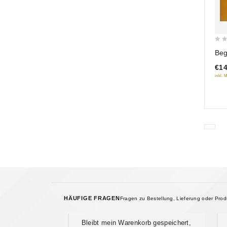
0
Beg
out
€14
of
inkl. 
5
HÄUFIGE FRAGEN
Fragen zu Bestellung, Lieferung oder Pro
Bleibt mein Warenkorb gespeichert,