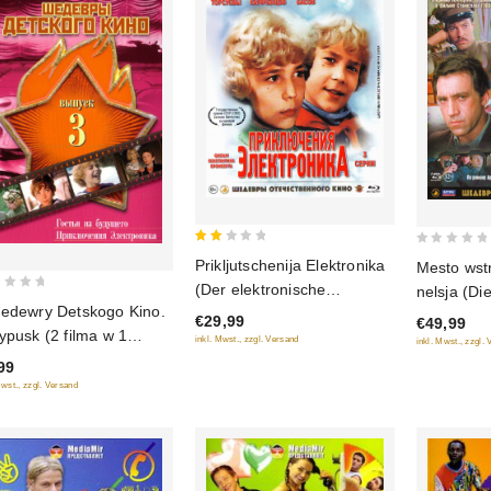
2
0
Prikljutschenija Elektronika
Mesto wstr
out
out
(Der elektronische
nelsja (Di
of
of
edewry Detskogo Kino.
Doppelgänger) 3 serii (Blu-
(5 serij) (
€29,99
€49,99
5
5
ypusk (2 filma w 1
Ray)
inkl. Mwst., zzgl. Versand
inkl. Mwst., zzgl.
ke) (Gostja is
99
uschtschego.
Mwst., zzgl. Versand
kljutschenija Elektronika)