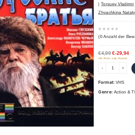
|
Torsuev Vladimir
Zhvachkina Natal
0
(
0
Anzahl der Bew
out
of
€4,99
€-29,94
5
inkl. Mwst., zzgl. Versand
Format:
VHS
Genre:
Action & Th