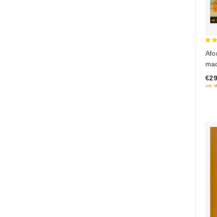
3
Afo
out
mac
of 
€29
inkl. 