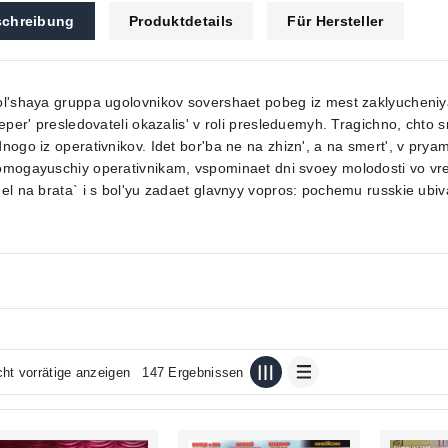
chreibung
Produktdetails
Für Hersteller
l'shaya gruppa ugolovnikov sovershaet pobeg iz mest zaklyucheniya
teper' presledovateli okazalis' v roli presleduemyh. Tragichno, chto
nogo iz operativnikov. Idet bor'ba ne na zhizn', a na smert', v prya
omogayuschiy operativnikam, vspominaet dni svoey molodosti vo vr
el na brata` i s bol'yu zadaet glavnyy vopros: pochemu russkie ubiv
cht vorrätige anzeigen
147 Ergebnissen