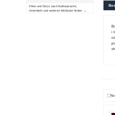
Bes
Filme und Discs nach Audiosprache,
Untertiteln und weiteren Attributen finden. →
Bo
i 
od
p
sh
Ni