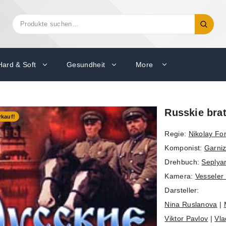
Suchen
Suche
nach:
Hard & Soft
Gesundheit
More
Russkie brat
kauf!
Regie:
Nikolay Fo
Komponist:
Garniz
Drehbuch:
Seplyar
Kamera:
Vessele
Darsteller:
Nina Ruslanova
|
Viktor Pavlov
|
Vla