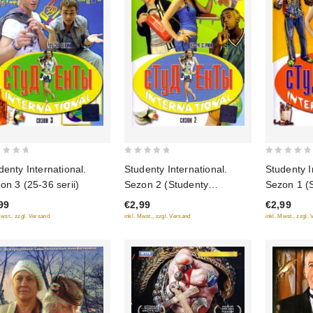
0
0
denty International.
Studenty International.
Studenty I
out
out
on 3 (25-36 serii)
Sezon 2 (Studenty
Sezon 1 (
of
of
International. Seson 2) (13-
Internatio
99
€2,99
€2,99
5
5
24 serii)
12 serii)
Mwst., zzgl. Versand
inkl. Mwst., zzgl. Versand
inkl. Mwst., zzgl.