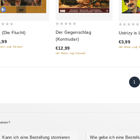
0
0
Der Gegenschlag
 (Die Flucht)
Ustrizy is
out
out
(Kontrudar)
,99
€3,99
of
of
Mwst., zzgl. Versand
€12,99
inkl. Mwst., zzgl.
5
5
inkl. Mwst., zzgl. Versand
1
dukten?
Kann ich eine Bestellung stornieren
Wie gebe ich eine Bestell