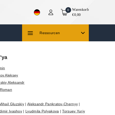
Warenkorb
0
€0,00
Ressourcen
'ya
min
ov Aleksey
skiy Aleksandr
r Roman
Mihail Gluzskiy
|
Aleksandr Pankratov-Chernyy
|
dimir Ivashov
|
Lyudmila Polyakova
|
Torsuev Yuriy