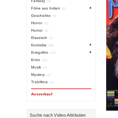
Fantasy
(4)
Filme aus Indien
(2)
Geschichte
(6)
Horror
(1)
Humor
(1)
Klassisch
(1)
Komödie
(33)
Kriegsfilm
(13)
Krimi
(23)
Musik
(1)
Mystery
(1)
Trickfilme
(1)
Ausverkauf
Suche nach Video-Attributen