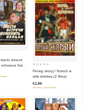
etschi ismenit
e schwarze Katze)
0
2 Blu-Ray)
Perwyj skoryj / Notsch w
out
stile detstwa (2 filma)
 Versand
of
€2,99
5
inkl. Mwst., zzgl. Versand