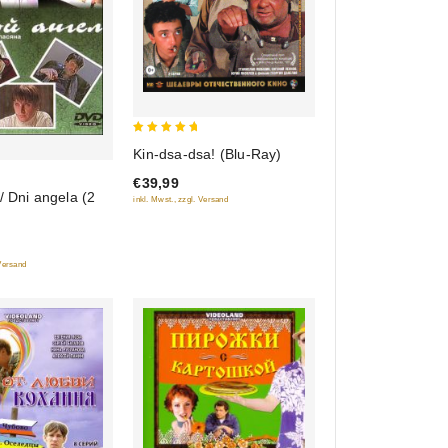
5
Kin-dsa-dsa! (Blu-Ray)
out of 5
€39,99
/ Dni angela (2
inkl. Mwst., zzgl. Versand
 Versand