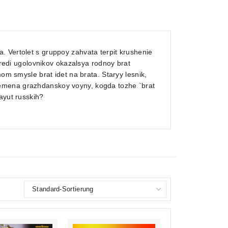
. Vertolet s gruppoy zahvata terpit krushenie
 sredi ugolovnikov okazalsya rodnoy brat
mom smysle brat idet na brata. Staryy lesnik,
emena grazhdanskoy voyny, kogda tozhe `brat
ayut russkih?