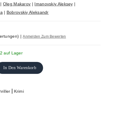
|
Oleg Makarov
|
Imanovskiy Aleksey
|
ya
|
Bobrovskiy Aleksandr
ertungen)
|
Anmelden Zum Bewerten
2 auf Lager
In Den Warenkorb
|
riller
Krimi