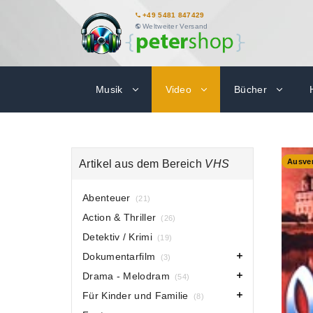
+49 5481 847429
Weltweiter Versand
Musik
Video
Bücher
-700%
Ausver
Artikel aus dem Bereich
VHS
Abenteuer
(21)
Action & Thriller
(26)
Detektiv / Krimi
(19)
Dokumentarfilm
(3)
Drama - Melodram
(54)
Für Kinder und Familie
(8)