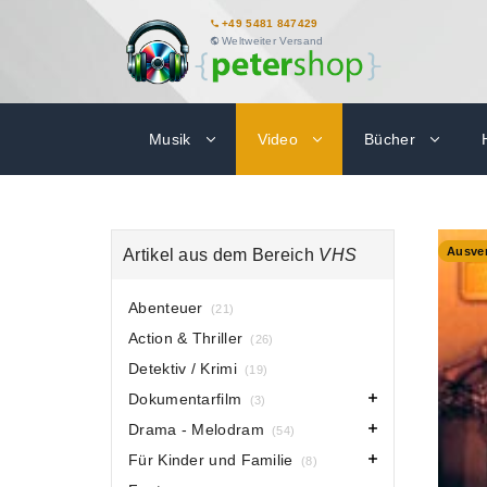
+49 5481 847429
Weltweiter Versand
Musik
Video
Bücher
-80%
Ausver
Artikel aus dem Bereich
VHS
Abenteuer
(21)
Action & Thriller
(26)
Detektiv / Krimi
(19)
Dokumentarfilm
(3)
Drama - Melodram
(54)
Für Kinder und Familie
(8)