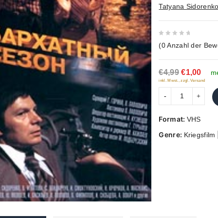
Tatyana Sidorenk
0
(
0
Anzahl der Bew
out
of
€4,99
€1,00
5
me
inkl. Mwst., zzgl. Versand
Format:
VHS
Genre:
Kriegsfilm