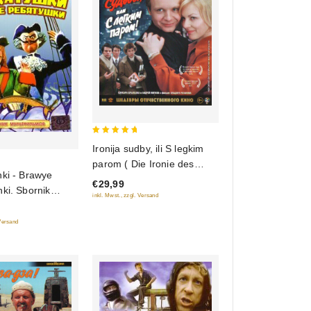
5
Ironija sudby, ili S legkim
out of 5
parom ( Die Ironie des
hki - Brawye
Schicksals, oder Genieße
€29,99
ki. Sbornik
Dein Bad!) (Blu-Ray)
inkl. Mwst., zzgl. Versand
w
 Versand