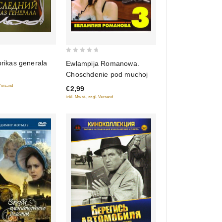
0
prikas generala
Ewlampija Romanowa.
out
Choschdenie pod muchoj
of
 Versand
€2,99
5
inkl. Mwst., zzgl. Versand