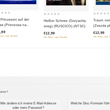
0
0
 Prinzessin auf der
Traum vom
Heißer Schnee (Goryachiy
out
out
se (Princessa na
(Zvezda pl
sneg) (RUSCICO) (NTSC)
of
of
oshine) (RUSCICO)
schastya)
,99
€12,99
€12,99
5
5
TSC)
(NTSC)
Mwst., zzgl. Versand
inkl. Mwst., zzgl.
inkl. Mwst., zzgl. Versand
dukten?
Wie ändere ich meine E-Mail-Adresse
Welche Disc-Formate führ
oder mein Passwort?