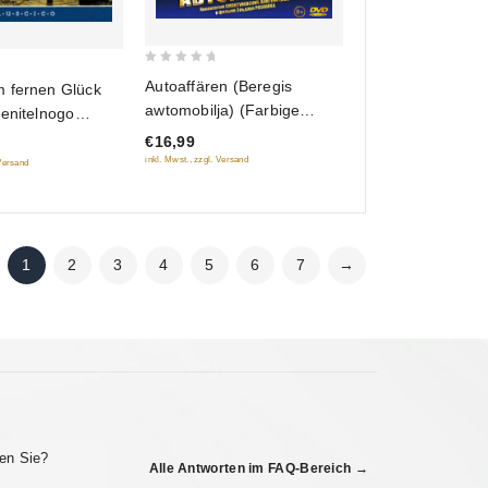
0
Autoaffären (Beregis
 fernen Glück
out
awtomobilja) (Farbige
enitelnogo
of
Version)
 (RUSCICO)
€16,99
5
inkl. Mwst., zzgl. Versand
 Versand
1
2
3
4
5
6
7
→
en Sie?
Alle Antworten im FAQ-Bereich →