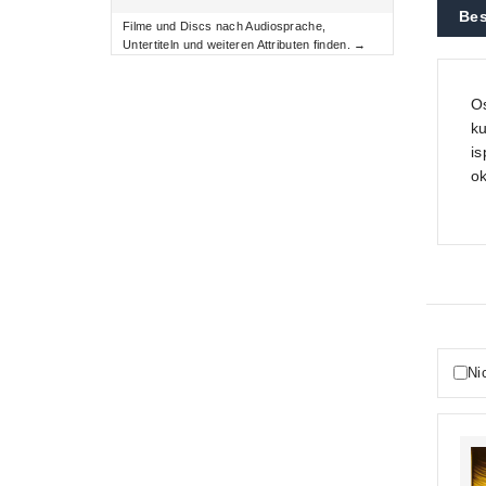
Bes
Filme und Discs nach Audiosprache,
Untertiteln und weiteren Attributen finden. →
Os
ku
is
ok
Ni