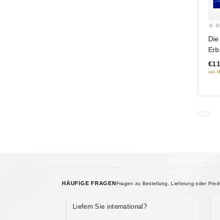
0
Die
out
Erb
of
gor
€11
5
(N
inkl. 
HÄUFIGE FRAGEN
Fragen zu Bestellung, Lieferung oder Pro
Liefern Sie international?