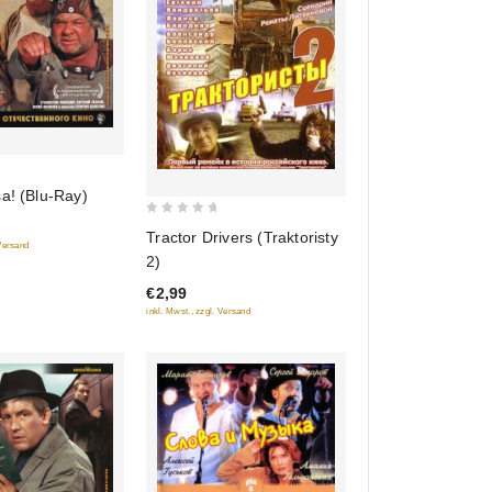
a! (Blu-Ray)
0
Tractor Drivers (Traktoristy
 Versand
out
2)
of
€2,99
5
inkl. Mwst., zzgl. Versand