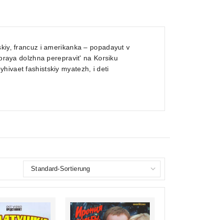
skiy, francuz i amerikanka – popadayut v
toraya dolzhna perepravit' na Korsiku
hivaet fashistskiy myatezh, i deti