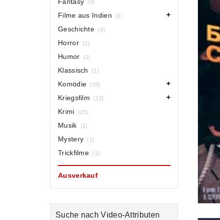
Fantasy
(4)
Filme aus Indien
(2)
Geschichte
(6)
Horror
(1)
Humor
(1)
Klassisch
(1)
Komödie
(33)
Kriegsfilm
(13)
Krimi
(23)
Musik
(1)
Mystery
(1)
Trickfilme
(1)
Ausverkauf
Suche nach Video-Attributen