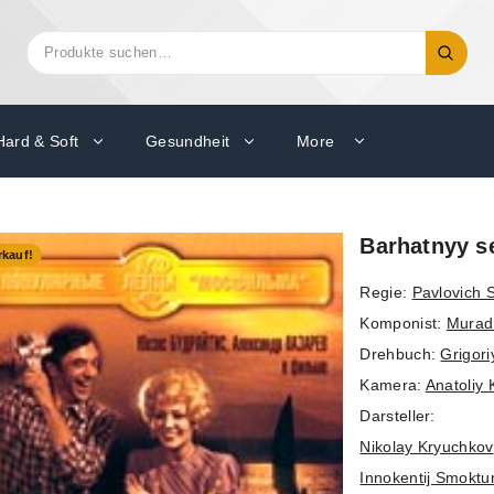
Suchen
Suche
nach:
Hard & Soft
Gesundheit
More
Barhatnyy s
kauf!
Regie:
Pavlovich 
Komponist:
Murad
Drehbuch:
Grigori
Kamera:
Anatoliy
Darsteller:
Nikolay Kryuchkov
Innokentij Smoktu