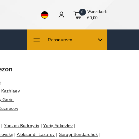
Warenkorb
0
€0,00
Ressourcen
ezon
S
 Kazhlaev
y Gorin
 Kuznecov
|
Yuozas Budraytis
|
Yuriy Yakovlev
|
novskij
|
Aleksandr Lazarev
|
Sergej Bondarchuk
|