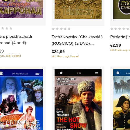
0
0
e s ploschtschadi
Tschaikowsky (Chajkovskij)
Poslednij 
out
out
ronad (4 serii)
(RUSCICO) (2 DVD)
€2,99
of
of
(NTSC)
inkl. Mwst., zzgl.
99
€24,99
5
5
Mwst., zzgl. Versand
inkl. Mwst., zzgl. Versand