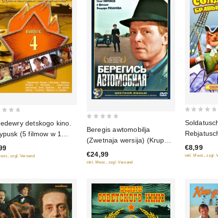
0
Soldatusc
edewry detskogo kino.
0
out
Beregis awtomobilja
Rebjatusch
ypusk (5 filmow w 1
out
of
(Zwetnaja wersija) (Krupnyj
multfilmo
ke)
of
€8,99
99
5
plan) (2 DVD)
€24,99
5
inkl. Mwst., zzgl.
Mwst., zzgl. Versand
inkl. Mwst., zzgl. Versand