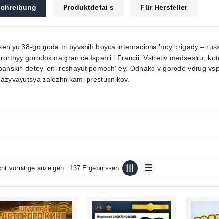
chreibung
Produktdetails
Für Hersteller
en'yu 38-go goda tri byvshih boyca internacional'noy brigady – rus
rortnyy gorodok na granice Ispanii i Francii. Vstretiv medsestru, ko
panskih detey, oni reshayut pomoch' ey. Odnako v gorode vdrug vspy
azyvayutsya zalozhnikami prestupnikov.
cht vorrätige anzeigen
137 Ergebnissen