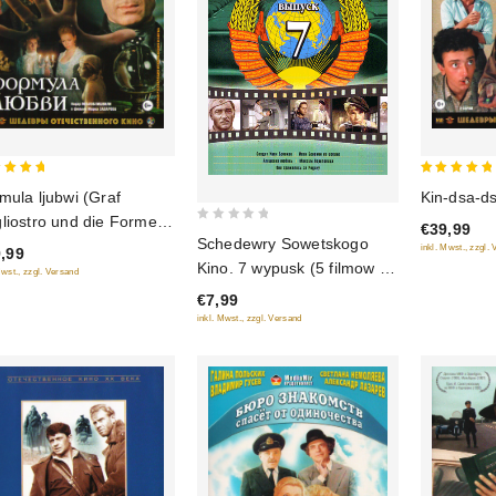
5
Kin-dsa-ds
mula ljubwi (Graf
out of 5
 of 5
liostro und die Formel
€39,99
0
Schedewry Sowetskogo
 Liebe) (Blu-Ray)
inkl. Mwst., zzgl.
,99
out
Kino. 7 wypusk (5 filmow w
Mwst., zzgl. Versand
of
1 diske)
€7,99
5
inkl. Mwst., zzgl. Versand