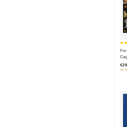
5
For
out
Cag
der
€29
inkl. 