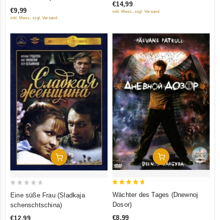
€14,99
of
of
€9,99
inkl. Mwst., zzgl. Versand
5
5
inkl. Mwst., zzgl. Versand
In Den Warenkorb
In Den Warenkorb
5
0
Wächter des Tages (Dnewnoj
Eine süße Frau (Sladkaja
out of 5
out
Dosor)
schenschtschina)
of
€8,99
€12,99