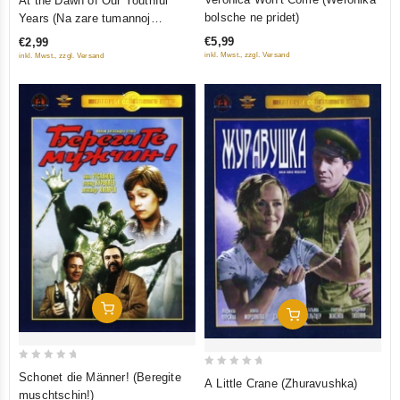
At the Dawn of Our Youthful
out
out
bolsche ne pridet)
Years (Na zare tumannoj
of
of
yunosti)
€5,99
€2,99
5
5
inkl. Mwst., zzgl. Versand
inkl. Mwst., zzgl. Versand
In Den Warenkorb
In Den Warenkorb
0
0
Schonet die Männer! (Beregite
A Little Crane (Zhuravushka)
out
out
muschtschin!)