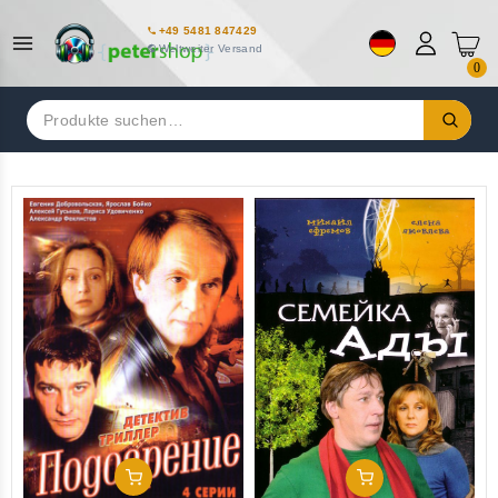
+49 5481 847429
Weltweiter Versand
0
Suchen
nach:
In Den Warenkorb
In Den Warenkorb