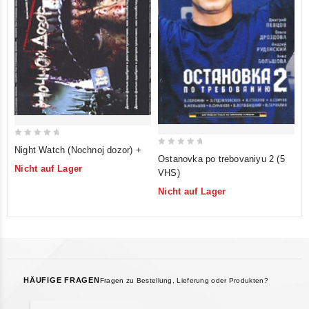
0
Night Watch (Nochnoj dozor) +
0
Ostanovka po trebovaniyu 2 (5
out
out
Nicht auf Lager
VHS)
of
of
5
Nicht auf Lager
5
HÄUFIGE FRAGEN
Fragen zu Bestellung, Lieferung oder Produkten?