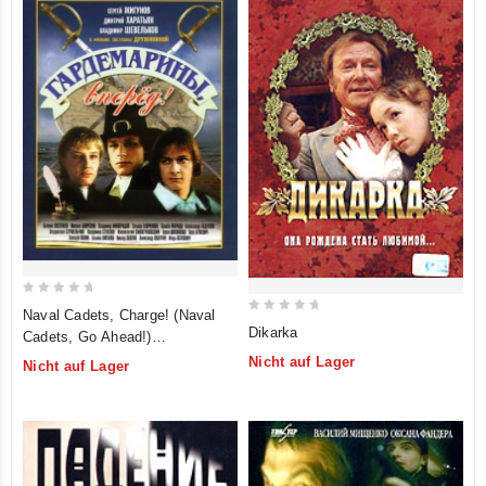
0
Naval Cadets, Charge! (Naval
0
out
Dikarka
Cadets, Go Ahead!)
out
of
(Gardemariny, wperjod!)
Nicht auf Lager
Nicht auf Lager
of
5
5