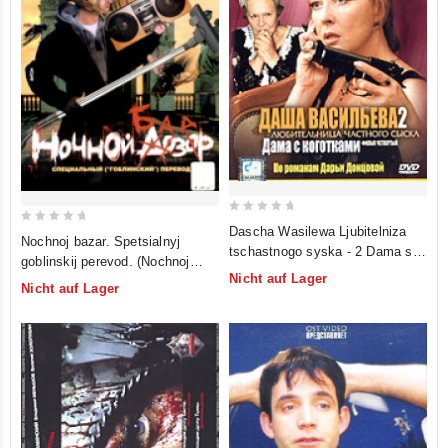
0
Dascha Wasilewa Ljubitelniza
0
Nochnoj bazar. Spetsialnyj
out
tschastnogo syska - 2 Dama s
out
goblinskij perevod. (Nochnoj
of
kogotkami
of
Nicht auf Lager
dozor / Night Watch / Wächter
5
Nicht auf Lager
5
der Nacht)