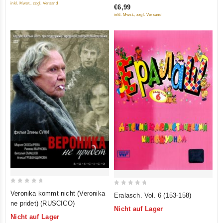
inkl. Mwst., zzgl. Versand
€6,99
inkl. Mwst., zzgl. Versand
0
0
Veronika kommt nicht (Veronika
Eralasch. Vol. 6 (153-158)
out
out
ne pridet) (RUSCICO)
Nicht auf Lager
of
of
Nicht auf Lager
5
5