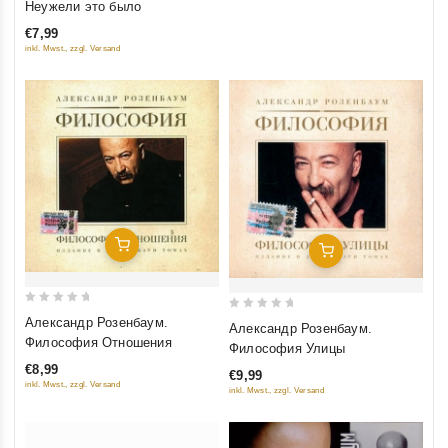
Неужели это было
of
€7,99
5
inkl. Mwst., zzgl. Versand
Добавить В Корзину
Добавить В Корзину
0
0
Александр Розенбаум.
Александр Розенбаум.
out
out
Философия Отношения
Философия Улицы
of
of
€8,99
€9,99
5
5
inkl. Mwst., zzgl. Versand
inkl. Mwst., zzgl. Versand