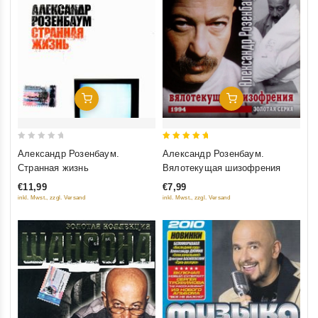
Добавить В Корзину
Добавить В Корзину
0
5
Александр Розенбаум.
Александр Розенбаум.
out
out of 5
Странная жизнь
Вялотекущая шизофрения
of
€11,99
€7,99
5
inkl. Mwst., zzgl. Versand
inkl. Mwst., zzgl. Versand