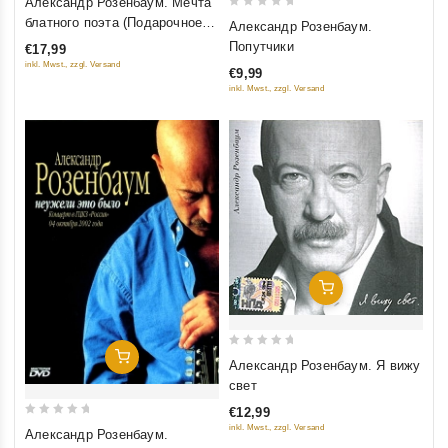
Александр Розенбаум. Мечта
out
0
блатного поэта (Подарочное
Александр Розенбаум.
of
out
издание)
Попутчики
€17,99
5
of
inkl. Mwst., zzgl. Versand
€9,99
5
inkl. Mwst., zzgl. Versand
Добавить В Корзину
0
Добавить В Корзину
Александр Розенбаум. Я вижу
out
свет
of
€12,99
5
0
inkl. Mwst., zzgl. Versand
Александр Розенбаум.
out