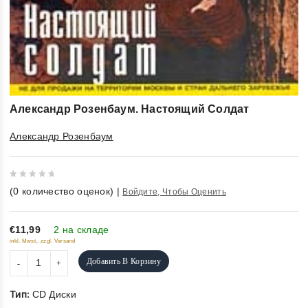
Александр Розенбаум. Настоящий Солдат
Александр Розенбаум
0
(
0
количество оценок)
|
Войдите, Чтобы Оценить
out
of
5
€11,99
2 на складе
inkl. Mwst., zzgl. Versand
Добавить В Корзину
Тип:
CD Диски