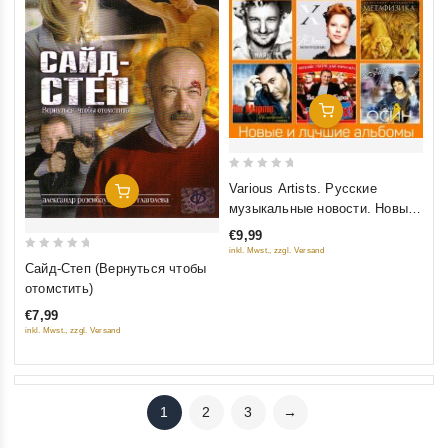
Добавить В Корзину
0
Various Artists. Русские
Добавить В Корзину
out
музыкальные новости. Новые
of
и лучшие альбомы (mp3)
€9,99
5
inkl. Mwst., zzgl. Versand
0
Сайд-Степ (Вернуться чтобы
out
отомстить)
of
€7,99
5
inkl. Mwst., zzgl. Versand
1
2
3
→