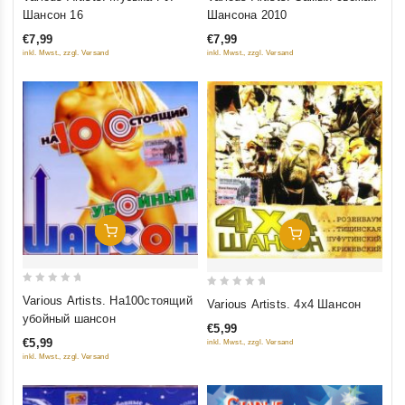
out
out
Шансон 16
Шансона 2010
of
of
€7,99
€7,99
5
5
inkl. Mwst., zzgl. Versand
inkl. Mwst., zzgl. Versand
Добавить В Корзину
Добавить В Корзину
0
0
Various Artists. На100стоящий
Various Artists. 4х4 Шансон
out
out
убойный шансон
€5,99
of
of
€5,99
inkl. Mwst., zzgl. Versand
5
5
inkl. Mwst., zzgl. Versand