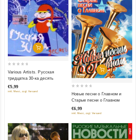
Добавить В Корзину
0
Добавить В Корзину
Various Artists. Русская
out
тридцатка 30-ка десять
of
€5,99
5
0
inkl. Mwst., zzgl. Versand
Новые песни о Главном и
out
Старые песни о Главном
of
€6,99
5
inkl. Mwst., zzgl. Versand