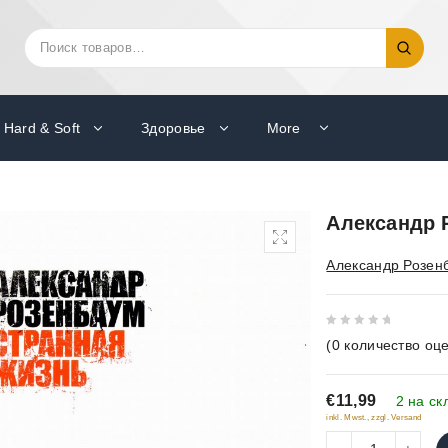
Искать:
Поиск
Hard & Soft
Здоровье
More
Александр 
Александр Розен
0
(
0
количество оце
out
of
€11,99
5
2 на ск
inkl. Mwst., zzgl. Versand