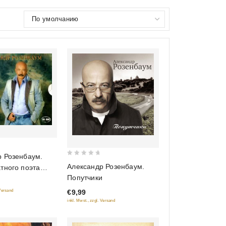
р Розенбаум.
0
Александр Розенбаум.
тного поэта
out
Попутчики
ное издание)
of
 Versand
€9,99
5
inkl. Mwst., zzgl. Versand