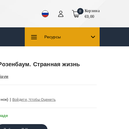
Корзина
0
€0,00
Ресурсы
Розенбаум. Странная жизнь
баум
нок)
|
Войдите, Чтобы Оценить
ладе