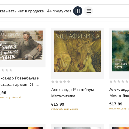
казывать нет в продаже
44 продуктов
ксандр Розенбаум и
 старая армия. Я -
0
0
Александ
Александр Розенбаум.
з на нотном стане.
out
,99
out
Мечта бла
Метафизика
илейный концерт
Mwst., zzgl. Versand
of
of
(Подароч
€17,99
€15,99
5
5
inkl. Mwst., zzgl.
inkl. Mwst., zzgl. Versand