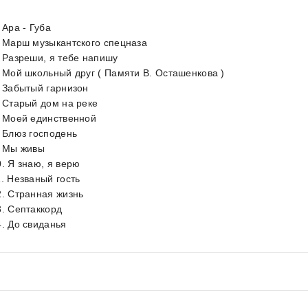
 Ара - Губа
. Марш музыкантского спецназа
. Разреши, я тебе напишу
. Мой школьный друг ( Памяти В. Осташенкова )
. Забытый гарнизон
. Старый дом на реке
. Моей единственной
. Блюз господень
. Мы живы
0. Я знаю, я верю
1. Незваный гость
2. Странная жизнь
3. Септаккорд
4. До свиданья