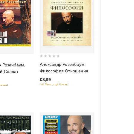
0
Александр Розенбаум.
р Розенбаум.
out
Философия Отношения
й Солдат
of
€8,99
5
inkl. Mwst., zzgl. Versand
 Versand