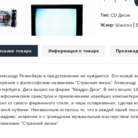
Тип:
CD Диски
Жанр:
|
Шансон
исание товара
Информация о товаре
Производ
лександр Розенбаум в представлении не нуждается. Его новый а
ворение с философским названием "Странная жизнь" Александр 
етербурга. Диск вышел на фирме "Квадро-Диск". В него вошло 1
имфоническим оркестром и привлечением новейших компьютерны
шел от своего фирменного стиля, а лишь осовременил, сделав 
азной публики. Неизменным осталось то, что в каждой своей пе
равдиво, искренне и с громадным музыкальным мастерством пове
ременами "Странной жизни".