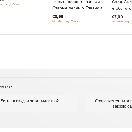
Новые песни о Главном и
Сайд-Степ
out
Mwst., zzgl. Versand
out
Старые песни о Главном
чтобы ото
of
of
€6,99
€7,99
5
5
inkl. Mwst., zzgl. Versand
inkl. Mwst., zzgl.
товарах?
Есть ли скидки за количество?
Сохраняется ли кор
закрою са