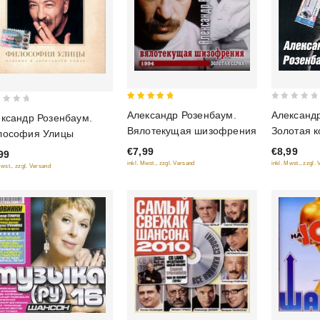
5
0
Александр Розенбаум.
Александ
ксандр Розенбаум.
out of 5
out
Вялотекущая шизофрения
Золотая 
лософия Улицы
of
шансона
€7,99
€8,99
5
99
inkl. Mwst., zzgl. Versand
inkl. Mwst., zzgl.
Mwst., zzgl. Versand