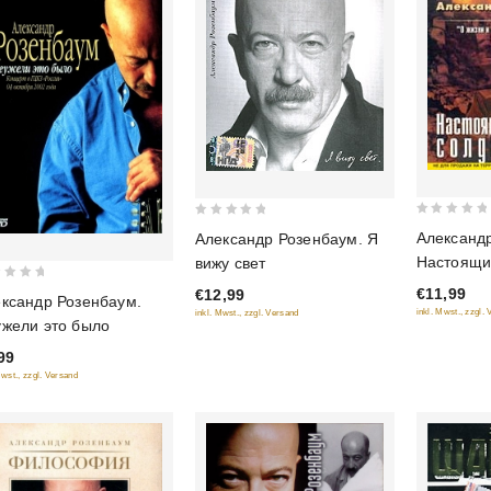
0
0
Александ
Александр Розенбаум. Я
out
out
Настоящи
вижу свет
of
of
€11,99
€12,99
5
5
ксандр Розенбаум.
inkl. Mwst., zzgl.
inkl. Mwst., zzgl. Versand
жели это было
99
Mwst., zzgl. Versand