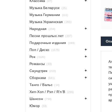
Классика
(27)
Музыка Беларуси
(15)
Музыка Германии
(111)
Музыка Украинская
(283)
Народная
(234)
Песни прошлых лет
(237)
Оп
Подарочные издания
(199)
Поп / Диско
(1575)
Рок
(1120)
А
Романсы
(93)
т
Саундтрек
(222)
П
Сборники
с
(641)
у
Танго / Вальс
(14)
р
Хип-Хоп / Рэп / R’n’B
(296)
п
Шансон
(759)
в
Юмор
(33)