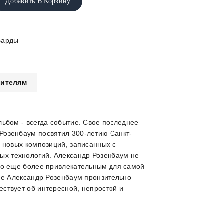
Добавить В Корзину
Барды
ителям
льбом - всегда событие. Свое последнее
Розенбаум посвятил 300-летию Санкт-
4 новых композиций, записанных с
х технологий. Александр Розенбаум не
его еще более привлекательным для самой
сне Александр Розенбаум пронзительно
ствует об интересной, непростой и