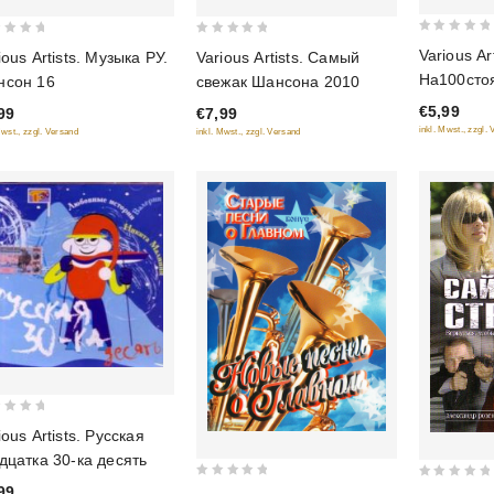
0
0
Various Art
ious Artists. Музыка РУ.
Various Artists. Самый
out
out
На100сто
нсон 16
свежак Шансона 2010
of
of
шансон
€5,99
99
€7,99
5
5
inkl. Mwst., zzgl.
Mwst., zzgl. Versand
inkl. Mwst., zzgl. Versand
ious Artists. Русская
дцатка 30-ка десять
0
0
99