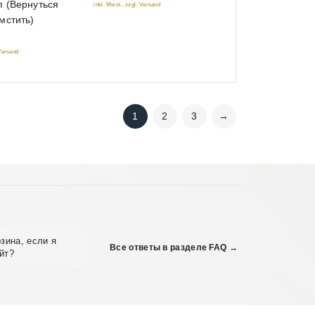
(mp3)
 (Вернуться
inkl. Mwst., zzgl. Versand
мстить)
 Versand
1
2
3
→
зина, если я
Все ответы в разделе FAQ →
йт?