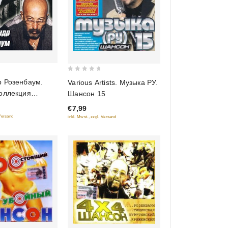
0
р Розенбаум.
Various Artists. Музыка РУ.
out
коллекция
Шансон 15
of
€7,99
5
 Versand
inkl. Mwst., zzgl. Versand