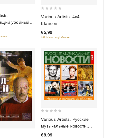
0
ists.
Various Artists. 4х4
out
ящий убойный
Шансон
of
€5,99
5
 Versand
inkl. Mwst., zzgl. Versand
0
Various Artists. Русские
out
музыкальные новости.
of
Новые и лучшие альбомы
€9,99
5