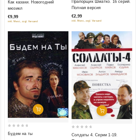
Прапорщик Шматко. 16 серий.
Как казаки. Новогодний
out
out
Полная версия
мюзикл
of
of
€2,99
€9,99
5
5
inkl. Mwst., zzgl. Versand
inkl. Mwst., zzgl. Versand
Добавить В Корзину
Добавить В Корзину
0
0
Будем на ты
Солдаты 4. Серии 1-19.
out
out