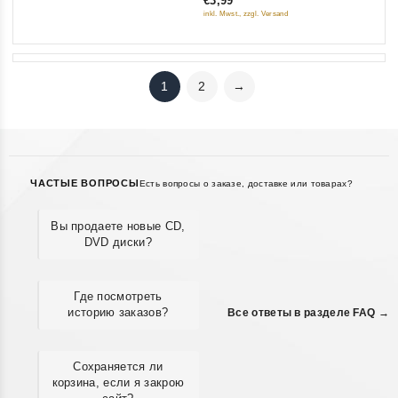
€3,99
5
inkl. Mwst., zzgl. Versand
1
2
→
ЧАСТЫЕ ВОПРОСЫ
Есть вопросы о заказе, доставке или товарах?
Вы продаете новые CD,
DVD диски?
Где посмотреть
историю заказов?
Все ответы в разделе FAQ →
Сохраняется ли
корзина, если я закрою