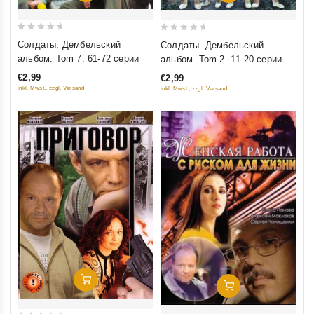
0
0
Солдаты. Дембельский
Солдаты. Дембельский
out
out
альбом. Tom 7. 61-72 серии
альбом. Tom 2. 11-20 серии
of
of
€2,99
€2,99
5
5
inkl. Mwst., zzgl. Versand
inkl. Mwst., zzgl. Versand
Добавить В Корзину
Добавить В Корзину