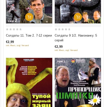
Добавить В Корзину
Добавить В Корзину
0
0
Солдаты 11. Том 2. 7-12 серии
Солдаты 9 1/2. Наизнанку. 5
out
out
серий
€2,99
of
of
inkl. Mwst., zzgl. Versand
€2,99
5
5
inkl. Mwst., zzgl. Versand