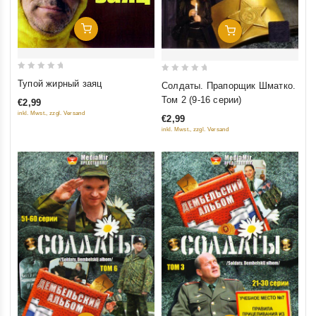
Добавить В Корзину
Добавить В Корзину
0
0
Тупой жирный заяц
Солдаты. Прапорщик Шматко.
out
out
Том 2 (9-16 серии)
€2,99
of
of
inkl. Mwst., zzgl. Versand
€2,99
5
5
inkl. Mwst., zzgl. Versand