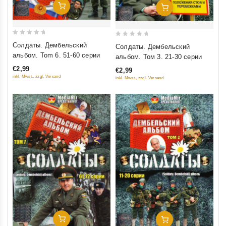
Добавить В Корзину
Добавить В Корзину
0
0
Солдаты. Дембельский
Солдаты. Дембельский
out
out
альбом. Tom 6. 51-60 серии
альбом. Том 3. 21-30 серии
of
of
€2,99
€2,99
5
5
inkl. Mwst., zzgl. Versand
inkl. Mwst., zzgl. Versand
Добавить В Корзину
Добавить В Корзину