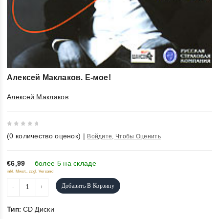
Алексей Маклаков. Е-мое!
Алексей Маклаков
0
(
0
количество оценок)
|
Войдите, Чтобы Оценить
out
of
5
€6,99
более 5 на складе
inkl. Mwst., zzgl. Versand
Добавить В Корзину
Тип:
CD Диски