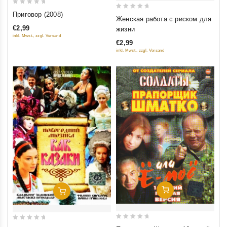
0
Приговор (2008)
0
Женская работа с риском для
out
out
€2,99
жизни
of
of
inkl. Mwst., zzgl. Versand
5
€2,99
5
inkl. Mwst., zzgl. Versand
Добавить В Корзину
Добавить В Корзину
0
0