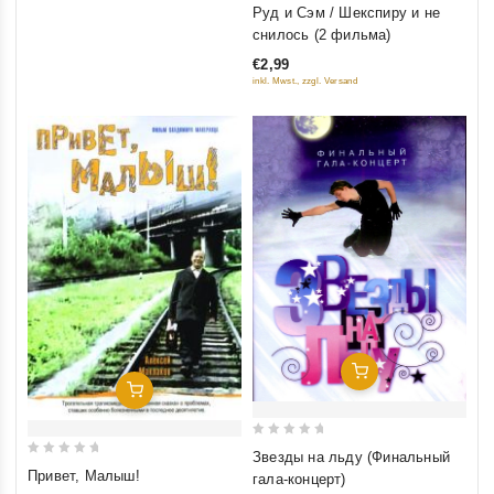
0
Руд и Сэм / Шекспиру и не
out
снилось (2 фильма)
of
€2,99
5
inkl. Mwst., zzgl. Versand
Добавить В Корзину
Добавить В Корзину
0
Звезды на льду (Финальный
0
out
Привет, Малыш!
гала-концерт)
out
of