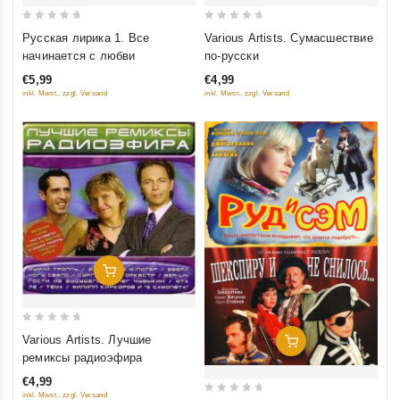
0
0
Русская лирика 1. Все
Various Artists. Сумасшествие
out
out
начинается с любви
по-русски
of
of
€5,99
€4,99
5
5
inkl. Mwst., zzgl. Versand
inkl. Mwst., zzgl. Versand
Добавить В Корзину
0
Various Artists. Лучшие
Добавить В Корзину
out
ремиксы радиоэфира
of
€4,99
5
inkl. Mwst., zzgl. Versand