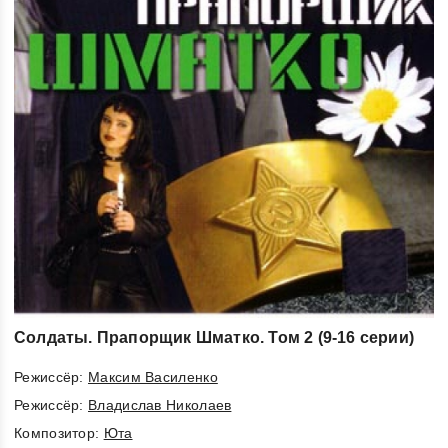
Солдаты. Прапорщик Шматко. Том 2 (9-16 серии)
Режиссёр:
Максим Василенко
Режиссёр:
Владислав Николаев
Композитор:
Юта