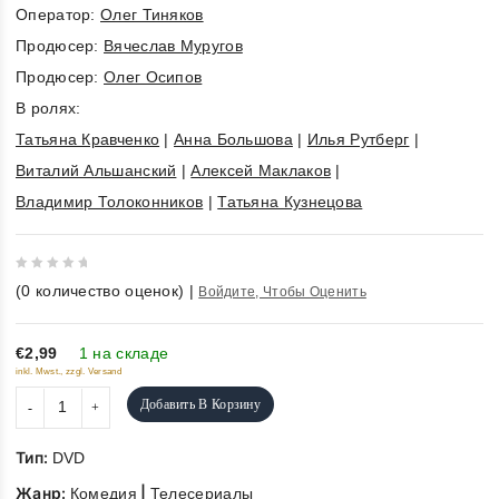
Оператор:
Олег Тиняков
Продюсер:
Вячеслав Муругов
Продюсер:
Олег Осипов
В ролях:
Татьяна Кравченко
|
Анна Большова
|
Илья Рутберг
|
Виталий Альшанский
|
Алексей Маклаков
|
Владимир Толоконников
|
Татьяна Кузнецова
0
(
0
количество оценок)
|
Войдите, Чтобы Оценить
out
of
5
€2,99
1 на складе
inkl. Mwst., zzgl. Versand
Добавить В Корзину
Тип:
DVD
Жанр:
|
Комедия
Телесериалы