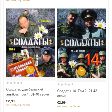
inkl. Mwst., zzgl. Versand
Добавить В Корзину
Добавить В Корзину
0
0
Солдаты. Дембельский
Солдаты 14. Том 2. 21-42
out
out
альбом. Том 4. 31-40 серии
серии
of
of
€2,99
€2,99
5
5
inkl. Mwst., zzgl. Versand
inkl. Mwst., zzgl. Versand