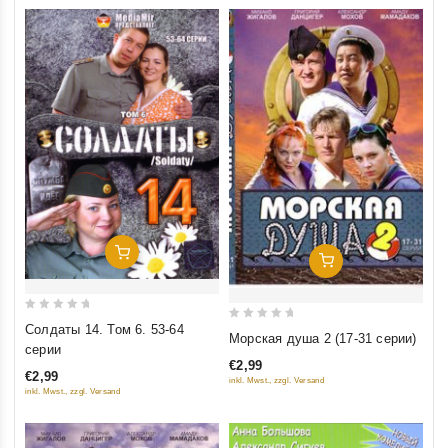
Добавить В Корзину
Добавить В Корзину
0
Солдаты 14. Том 6. 53-64
0
Морская душа 2 (17-31 серии)
out
серии
out
of
€2,99
of
€2,99
inkl. Mwst., zzgl. Versand
5
5
inkl. Mwst., zzgl. Versand