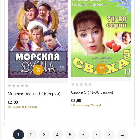
Добавить В Корзину
Добавить В Корзину
0
0
Сваха 5 (71-80 серии)
Морская душа (1-16 серии)
out
out
€2,99
€2,99
of
of
inkl. Mwst., zzgl. Versand
inkl. Mwst., zzgl. Versand
5
5
1
2
3
4
5
6
7
8
→