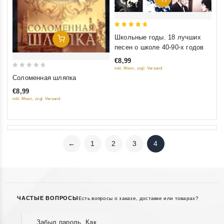
5
Школьные годы. 18 лучших
Добавить В Корзину
out of 5
песен о школе 40-90-х годов
€8,99
inkl. Mwst., zzgl. Versand
0
Соломенная шляпка
out
€8,99
of
inkl. Mwst., zzgl. Versand
5
←
1
2
3
4
ЧАСТЫЕ ВОПРОСЫ
Есть вопросы о заказе, доставке или товарах?
Забыл пароль. Как