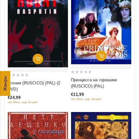
Добавить В Корзину
Добавить В Корзину
0
Жанры
Принцесса на горошине
0
Агония (RUSCICO) (PAL) (2
out
(RUSCICO) (PAL)
out
DVD)
of
of
€11,99
5
€24,99
5
inkl. Mwst., zzgl. Versand
inkl. Mwst., zzgl. Versand