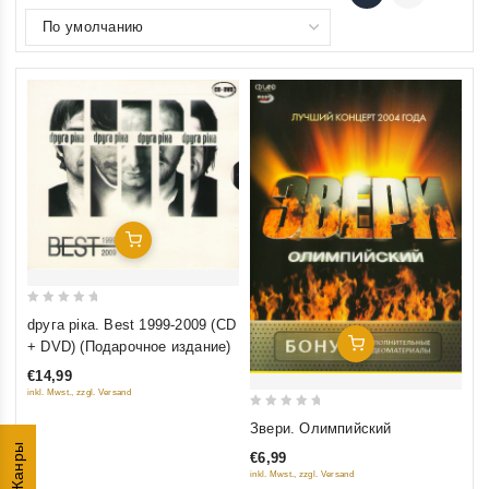
Добавить В Корзину
0
dруга ріка. Best 1999-2009 (CD
out
Добавить В Корзину
+ DVD) (Подарочное издание)
of
€14,99
5
inkl. Mwst., zzgl. Versand
0
Звери. Олимпийский
out
Жанры
€6,99
of
inkl. Mwst., zzgl. Versand
5