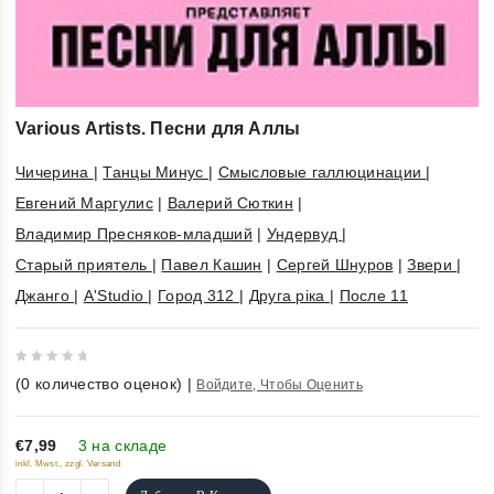
Various Artists. Песни для Аллы
Чичерина
|
Танцы Минус
|
Смысловые галлюцинации
|
Евгений Маргулис
|
Валерий Сюткин
|
Владимир Пресняков-младший
|
Ундервуд
|
Старый приятель
|
Павел Кашин
|
Сергей Шнуров
|
Звери
|
Джанго
|
A'Studio
|
Город 312
|
Друга рiка
|
После 11
0
(
0
количество оценок)
|
Войдите, Чтобы Оценить
out
of
5
€7,99
3 на складе
inkl. Mwst., zzgl. Versand