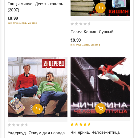
0
Танцы минус. Десять капель
out
Добавить В Корзину
(2007)
of
€8,99
5
inkl. Mwst., zzgl. Versand
0
Павел Кашин. Лунный
out
€8,99
of
inkl. Mwst., zzgl. Versand
5
Добавить В Корзину
Добавить В Корзину
5
0
Чичерина. Человек-птица
Ундервуд. Опиум для народа
out of 5
out