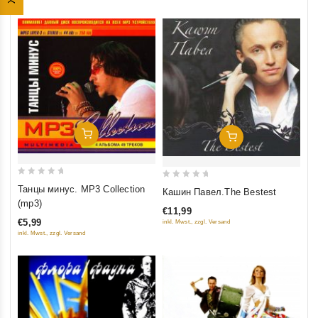
Добавить В Корзину
Добавить В Корзину
0
0
Танцы минус. MP3 Collection
Кашин Павел.The Bestest
out
out
(mp3)
€11,99
of
of
€5,99
inkl. Mwst., zzgl. Versand
5
5
inkl. Mwst., zzgl. Versand