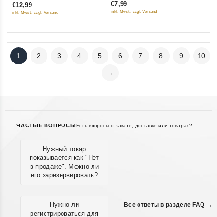
€7,99
€12,99
of
inkl. Mwst., zzgl. Versand
inkl. Mwst., zzgl. Versand
5
1
2
3
4
5
6
7
8
9
10
→
ЧАСТЫЕ ВОПРОСЫ
Есть вопросы о заказе, доставке или товарах?
Нужный товар
показывается как "Нет
в продаже". Можно ли
его зарезервировать?
Нужно ли
Все ответы в разделе FAQ →
регистрироваться для