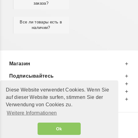
заказа?
Все ли товары есть в
наличии?
Магазин
Подписывайтесь
К Вашим Услугам
Diese Website verwendet Cookies. Wenn Sie
Информируем Вас
auf dieser Website surfen, stimmen Sie der
Дополнительно
Verwendung von Cookies zu.
Weitere Informationen
© 2002 - 2026
"Petershop GmbH"
|
Ok
Alle Preise inkl. MwSt. und zzgl.
Versandkosten
GeToTickets.com
| build#3.12.37