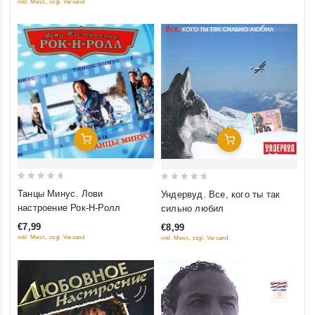
inkl. Mwst., zzgl. Versand
Добавить В Корзину
Добавить В Корзину
0
0
Танцы Минус. Лови
Ундервуд. Все, кого ты так
out
out
настроение Рок-Н-Ролл
сильно любил
of
of
€7,99
€8,99
5
5
inkl. Mwst., zzgl. Versand
inkl. Mwst., zzgl. Versand