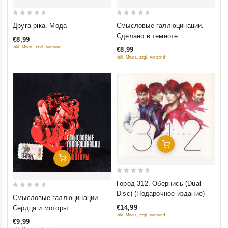
0
0
Друга рiка. Мода
Смысловые галлюцинации.
out
out
Сделано в темноте
€8,99
of
of
inkl. Mwst., zzgl. Versand
€8,99
5
5
inkl. Mwst., zzgl. Versand
Добавить В Корзину
Добавить В Корзину
0
Город 312. Обернись (Dual
out
0
Disc) (Подарочное издание)
Смысловые галлюцинации.
of
out
€14,99
Сердца и моторы
5
of
inkl. Mwst., zzgl. Versand
€9,99
5