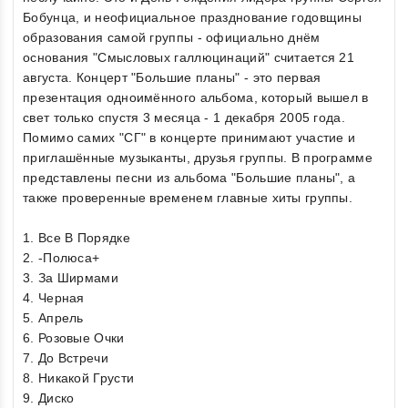
Бобунца, и неофициальное празднование годовщины
образования самой группы - официально днём
основания "Смысловых галлюцинаций" считается 21
августа. Концерт "Большие планы" - это первая
презентация одноимённого альбома, который вышел в
свет только спустя 3 месяца - 1 декабря 2005 года.
Помимо самих "СГ" в концерте принимают участие и
приглашённые музыканты, друзья группы. В программе
представлены песни из альбома "Большие планы", а
также проверенные временем главные хиты группы.
1. Все В Порядке
2. -Полюса+
3. За Ширмами
4. Черная
5. Апрель
6. Розовые Очки
7. До Встречи
8. Никакой Грусти
9. Диско