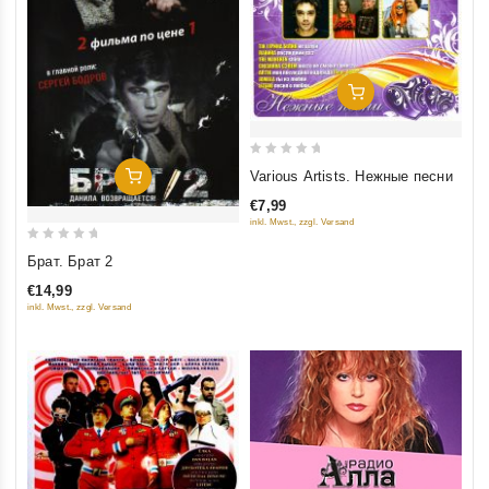
Добавить В Корзину
0
Various Artists. Нежные песни
Добавить В Корзину
out
€7,99
of
inkl. Mwst., zzgl. Versand
5
0
Брат. Брат 2
out
€14,99
of
inkl. Mwst., zzgl. Versand
5