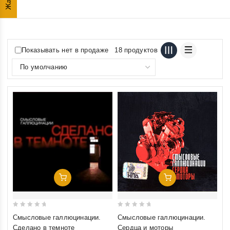
Показывать нет в продаже
18 продуктов
Добавить В Корзину
Добавить В Корзину
0
0
Смысловые галлюцинации.
Смысловые галлюцинации.
out
out
Сделано в темноте
Сердца и моторы