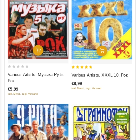
Добавить В Корзину
Добавить В Корзину
0
5
Various Artists. Музыка Ру 5.
Various Artists. XXXL 10. Рок
out
out of 5
Рок
€8,99
of
inkl. Mwst., zzgl. Versand
€5,99
5
inkl. Mwst., zzgl. Versand