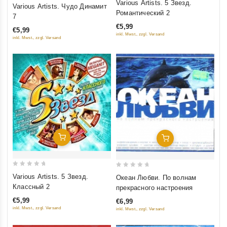
0
Various Artists. 5 Звезд.
Various Artists. Чудо Динамит
out
out
Романтический 2
7
of
of
€5,99
€5,99
5
5
inkl. Mwst., zzgl. Versand
inkl. Mwst., zzgl. Versand
Добавить В Корзину
Добавить В Корзину
0
0
Various Artists. 5 Звезд.
Океан Любви. По волнам
out
out
Классный 2
прекрасного настроения
of
of
€5,99
€6,99
5
5
inkl. Mwst., zzgl. Versand
inkl. Mwst., zzgl. Versand