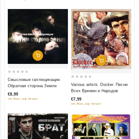
Добавить В Корзину
Добавить В Корзину
0
Смысловые галлюцинации.
0
out
Various artists. Docker. Песни
Обратная сторона Земли
out
of
Всех Времен и Народов
€8,99
of
5
€7,99
inkl. Mwst., zzgl. Versand
5
inkl. Mwst., zzgl. Versand