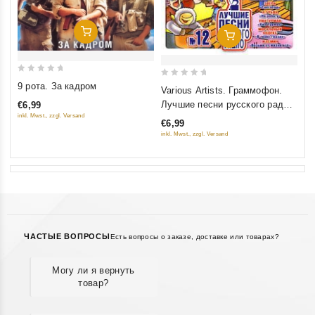
Добавить В Корзину
Добавить В Корзину
0
0
9 рота. За кадром
Various Artists. Граммофон.
out
out
Лучшие песни русского радио.
€6,99
of
of
inkl. Mwst., zzgl. Versand
Часть 12
€6,99
5
5
inkl. Mwst., zzgl. Versand
ЧАСТЫЕ ВОПРОСЫ
Есть вопросы о заказе, доставке или товарах?
Могу ли я вернуть
товар?