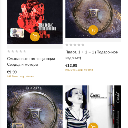
Добавить В Корзину
Добавить В Корзину
0
Пилот. 1 + 1 = 1 (Подарочное
out
0
издание)
Смысловые галлюцинации.
of
out
Сердца и моторы
€12,99
5
of
inkl. Mwst., zzgl. Versand
€9,99
5
inkl. Mwst., zzgl. Versand
Добавить В Корзину