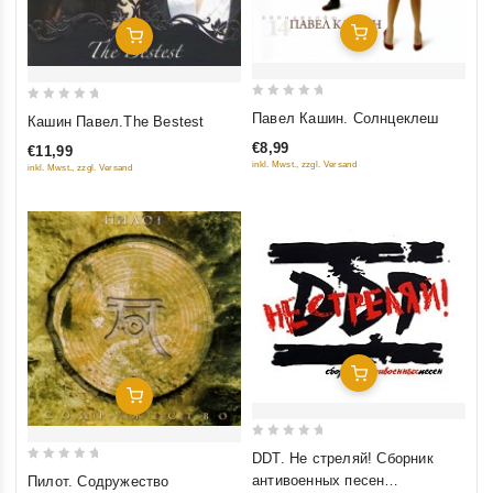
Добавить В Корзину
Добавить В Корзину
0
0
Павел Кашин. Солнцеклеш
Кашин Павел.The Bestest
out
out
€8,99
€11,99
of
of
inkl. Mwst., zzgl. Versand
inkl. Mwst., zzgl. Versand
5
5
Добавить В Корзину
Добавить В Корзину
0
DDT. Не стреляй! Сборник
0
out
антивоенных песен
Пилот. Содружество
out