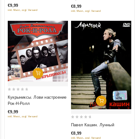
of
of
€9,99
€8,99
5
5
inkl. Mwst., zzgl. Versand
inkl. Mwst., zzgl. Versand
Добавить В Корзину
0
Кукрыниксы. Лови настроение
Добавить В Корзину
out
Рок-Н-Ролл
of
€9,99
5
inkl. Mwst., zzgl. Versand
0
Павел Кашин. Лунный
out
€8,99
of
inkl. Mwst., zzgl. Versand