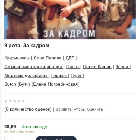
9 рота. За кадром
Кукрыниксы
|
Лена Перова
|
ДДТ
|
Смысловые галлюцинации
|
Пилот
|
Павел Кашин
|
Звери
|
Мертвые дельфины
|
Горшок
|
Пуля
|
Butch (Бутч) (Елена Погребижская)
0
(
0
количество оценок)
|
Войдите, Чтобы Оценить
out
of
5
€6,99
4 на складе
inkl. Mwst., zzgl. Versand