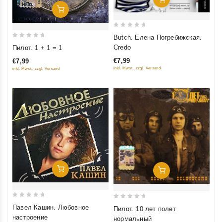
Добавить В Корзину
0
Butch. Елена Погребижская.
0
out
Credo
Пилот. 1 + 1 = 1
out
of
€7,99
€7,99
of
5
inkl. Mwst., zzgl. Versand
inkl. Mwst., zzgl. Versand
5
Добавить В Корзину
Добавить В Корзину
0
0
Павел Кашин. Любовное
Пилот. 10 лет полет
out
out
настроение
нормальный