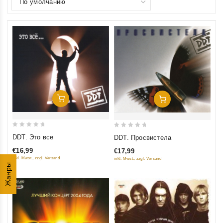
Добавить В Корзину
Добавить В Корзину
0
0
DDT. Это все
DDT. Просвистела
out
out
€16,99
€17,99
of
of
inkl. Mwst., zzgl. Versand
inkl. Mwst., zzgl. Versand
5
5
Жанры