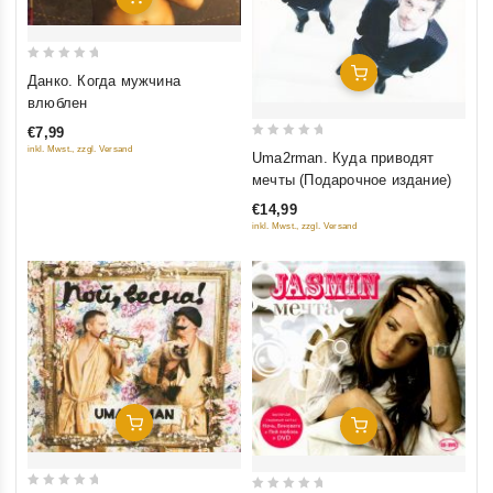
0
Добавить В Корзину
Данко. Когда мужчина
out
влюблен
of
€7,99
5
0
inkl. Mwst., zzgl. Versand
Uma2rman. Куда приводят
out
мечты (Подарочное издание)
of
€14,99
5
inkl. Mwst., zzgl. Versand
Добавить В Корзину
Добавить В Корзину