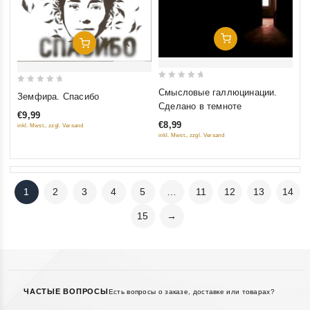
Добавить В Корзину
Добавить В Корзину
0
0
Смысловые галлюцинации.
Земфира. Спасибо
out
out
Сделано в темноте
€9,99
of
of
€8,99
inkl. Mwst., zzgl. Versand
5
5
inkl. Mwst., zzgl. Versand
1
2
3
4
5
…
11
12
13
14
15
→
ЧАСТЫЕ ВОПРОСЫ
Есть вопросы о заказе, доставке или товарах?