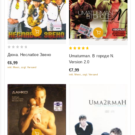
Добавить В Корзину
Добавить В Корзину
0
5
Дюна. Неслабое Звено
Umaturman. В городе N.
out
out of 5
Version 2.0
€6,99
of
inkl. Mwst., zzgl. Versand
€7,99
5
inkl. Mwst., zzgl. Versand
Добавить В Корзину