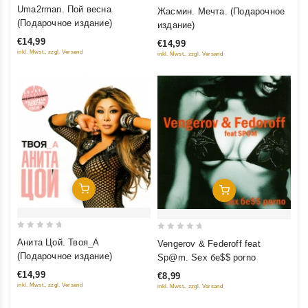
0
0
Uma2rman. Пой весна
Жасмин. Мечта. (Подарочное
out
out
(Подарочное издание)
издание)
of
of
€14,99
€14,99
5
5
inkl. Mwst., zzgl. Versand
inkl. Mwst., zzgl. Versand
Добавить В Корзину
Добавить В Корзину
0
0
Анита Цой. Твоя_А
Vengerov & Federoff feat
out
out
(Подарочное издание)
Sp@m. Sex бе$$ porno
of
of
€14,99
€8,99
5
5
inkl. Mwst., zzgl. Versand
inkl. Mwst., zzgl. Versand