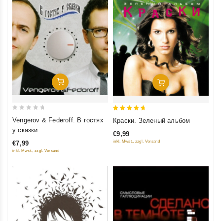
Добавить В Корзину
Добавить В Корзину
0
5
Vengerov & Federoff. В гостях
Краски. Зеленый альбом
out
out of 5
у сказки
€9,99
of
inkl. Mwst., zzgl. Versand
€7,99
5
inkl. Mwst., zzgl. Versand