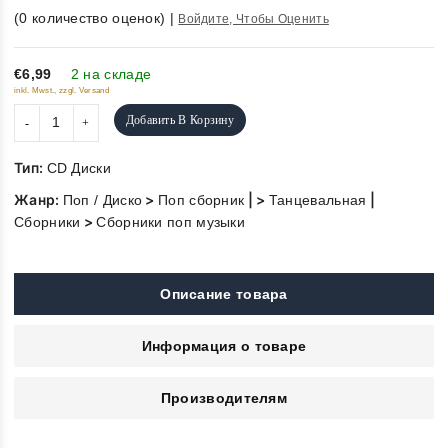
0
(
0
количество оценок)
|
Войдите, Чтобы Оценить
out
of
5
€6,99
2 на складе
inkl. Mwst., zzgl. Versand
Добавить В Корзину
Тип:
CD Диски
Жанр:
>
| >
|
Поп / Диско
Поп сборник
Танцевальная
>
Сборники
Сборники поп музыки
Описание товара
Информация о товаре
Производителям