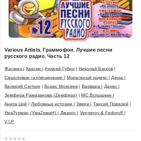
Various Artists. Граммофон. Лучшие песни
русского радио. Часть 12
Жасмин
|
Краски
|
Андрей Губин
|
Николай Басков
|
Смысловые галлюцинации
|
Моральный кодекс
|
Дюна
|
Валерий Сюткин
|
Борис Моисеев
|
Варвара
|
Данко
|
Земфира Рамазанова (Zемфира)
|
МС Вспышкин
|
Анита Цой
|
Любовные истории
|
Звери
|
Таисия Повалий
|
УмаТурман (Ума2рмаН)
|
Джанго
|
Vengerov & Fedoroff
|
V.I.P.