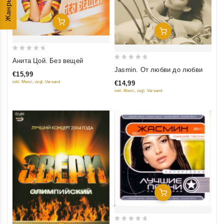
Жанры
Добавить В Корзину
Добавить В Корзину
0
Анита Цой. Без вещей
0
out
Jasmin. От любви до любви
€15,99
out
of
inkl. Mwst., zzgl. Versand
€14,99
of
5
inkl. Mwst., zzgl. Versand
5
Добавить В Корзину