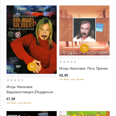
Добавить В Корзину
0
Добавить В Корзину
Игорь Николаев. Пять Причин
out
€8,99
of
inkl. Mwst., zzgl. Versand
5
0
Игорь Николаев.
out
Видеоколлекция (Подарочное
of
издание)
€7,99
5
inkl. Mwst., zzgl. Versand