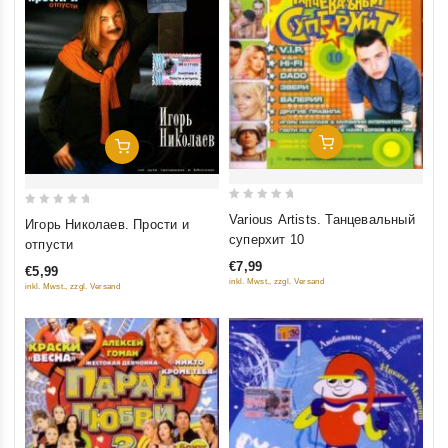
Добавить В Корзину
Добавить В Корзину
0
0
Various Artists. Танцевальный
Игорь Николаев. Прости и
out
out
суперхит 10
отпусти
of
of
€7,99
€5,99
5
5
inkl. Mwst., zzgl. Versand
inkl. Mwst., zzgl. Versand