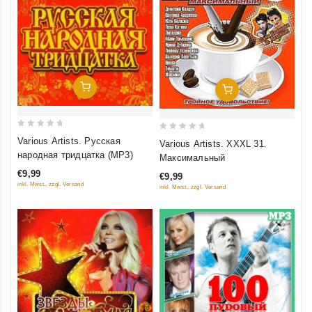
Добавить В Корзину
Добавить В Корзину
0
0
Various Artists. Русская
Various Artists. XXXL 31.
out
out
народная тридцатка (MP3)
Максимальный
of
of
€9,99
€9,99
5
5
inkl. Mwst., zzgl. Versand
inkl. Mwst., zzgl. Versand