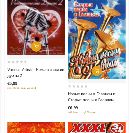
Добавить В Корзину
0
Various Artists. Романтические
Добавить В Корзину
out
дуэты 2
of
€5,99
5
inkl. Mwst., zzgl. Versand
0
Новые песни о Главном и
out
Старые песни о Главном
of
€6,99
5
inkl. Mwst., zzgl. Versand