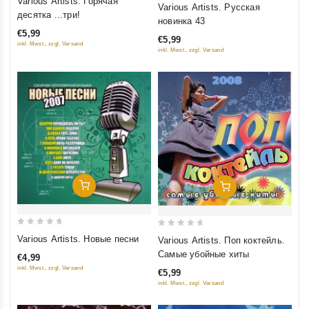
Various Artists. Горячая
Various Artists. Русская
out
десятка ...три!
out
новинка 43
of
of
€5,99
5
€5,99
5
inkl. Mwst., zzgl. Versand
inkl. Mwst., zzgl. Versand
Добавить В Корзину
Добавить В Корзину
0
0
Various Artists. Новые песни
Various Artists. Поп коктейль.
out
out
Самые убойные хиты
€4,99
of
of
inkl. Mwst., zzgl. Versand
€5,99
5
5
inkl. Mwst., zzgl. Versand