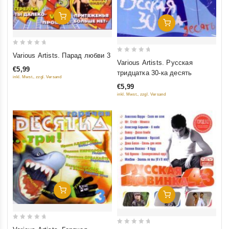
Добавить В Корзину
Добавить В Корзину
0
Various Artists. Парад любви 3
0
out
Various Artists. Русская
out
€5,99
тридцатка 30-ка десять
of
inkl. Mwst., zzgl. Versand
of
5
€5,99
5
inkl. Mwst., zzgl. Versand
Добавить В Корзину
Добавить В Корзину
0
0