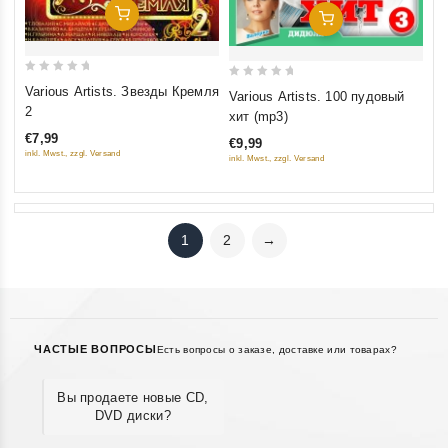
Добавить В Корзину
Добавить В Корзину
0
0
Various Artists. Звезды Кремля
Various Artists. 100 пудовый
out
out
2
хит (mp3)
of
of
€7,99
€9,99
5
5
inkl. Mwst., zzgl. Versand
inkl. Mwst., zzgl. Versand
1
2
→
ЧАСТЫЕ ВОПРОСЫ
Есть вопросы о заказе, доставке или товарах?
Вы продаете новые CD,
DVD диски?