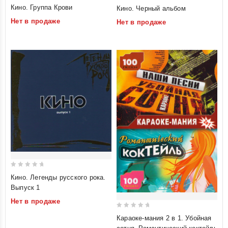
0
0
Кино. Группа Крови
Кино. Черный альбом
out
out
Нет в продаже
Нет в продаже
of
of
5
5
0
Кино. Легенды русского рока.
out
Выпуск 1
of
Нет в продаже
5
0
Караоке-мания 2 в 1. Убойная
out