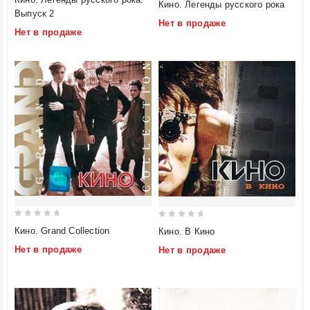
Кино. Легенды русского рока
out
out
Выпуск 2
Нет в продаже
of
of
Нет в продаже
5
5
0
0
Кино. Grand Collection
Кино. В Кино
out
out
Нет в продаже
Нет в продаже
of
of
5
5