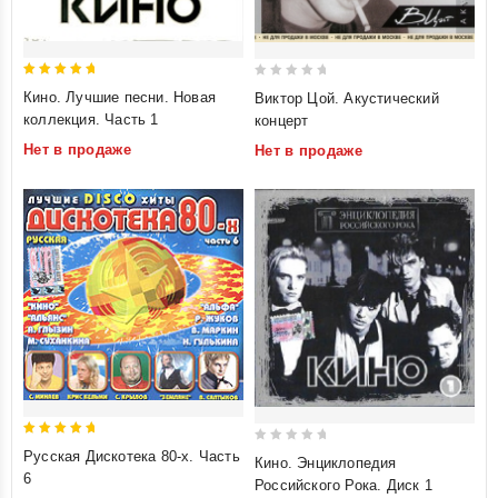
5
0
Кино. Лучшие песни. Новая
Виктор Цой. Акустический
out of 5
out
коллекция. Часть 1
концерт
of
Нет в продаже
Нет в продаже
5
5
0
Русская Дискотека 80-х. Часть
Кино. Энциклопедия
out of 5
out
6
Российского Рока. Диск 1
of