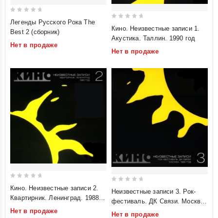
0
Легенды Русского Рока The
0
Кино. Неизвестные записи 1.
out
Best 2 (сборник)
out
Акустика. Таллин. 1990 год
of
of
Нет в продаже
5
Нет в продаже
5
0
0
Кино. Неизвестные записи 2.
Неизвестные записи 3. Рок-
out
out
Квартирник. Ленинград. 1988
фестиваль. ДК Связи. Москва.
of
год
of
1986 год
Нет в продаже
Нет в продаже
5
5