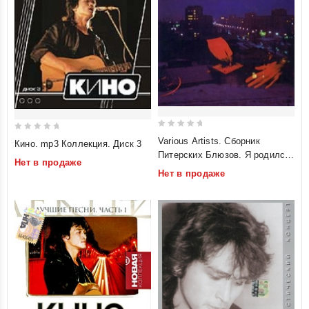
0
0
Various Artists. Сборник
Кино. mp3 Коллекция. Диск 3
out
out
Питерских Блюзов. Я родился
Нет в продаже
of
of
здесь
Нет в продаже
5
5