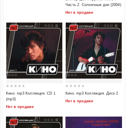
out
Часть 2. Солнечные дни (2004)
of
Нет в продаже
5
0
0
Кино. mp3 Коллекция. CD 1
Кино. mp3 Коллекция. Диск 2
out
out
(mp3)
Нет в продаже
of
of
Нет в продаже
5
5