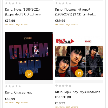
0
0
Кино. Ночь (1986/2021)
Кино. Последний герой
out
out
(Expanded 3 CD Edition)
(1989/2023) (3 CD Limited
of
of
Edition)
€79,99
€89,99
5
5
inkl. Mwst., zzgl. Versand
inkl. Mwst., zzgl. Versand
Добавить В Корзину
Добавить В Корзину
0
0
Кино. Mp3 Play. Музыкальная
Кино. Спасем мир
out
out
коллекция
€39,99
of
of
inkl. Mwst., zzgl. Versand
€19,99
5
5
inkl. Mwst., zzgl. Versand