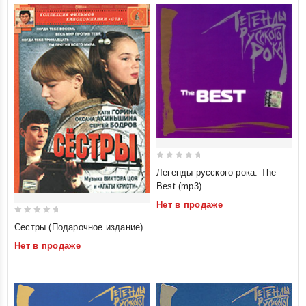
0
Легенды русского рока. The
out
Best (mp3)
of
Нет в продаже
5
0
Сестры (Подарочное издание)
out
Нет в продаже
of
5