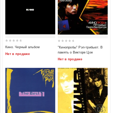
0
0
Кино. Черный альбом
"Кинопробы" Рэп-трибьют. В
out
out
память о Викторе Цое
Нет в продаже
of
of
Нет в продаже
5
5