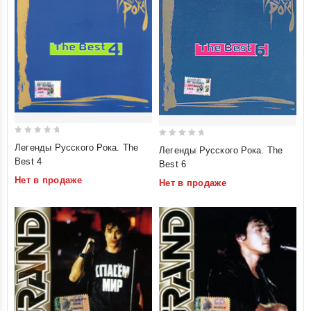
0
0
Легенды Русского Рока. The
Легенды Русского Рока. The
out
out
Best 4
Best 6
of
of
Нет в продаже
Нет в продаже
5
5