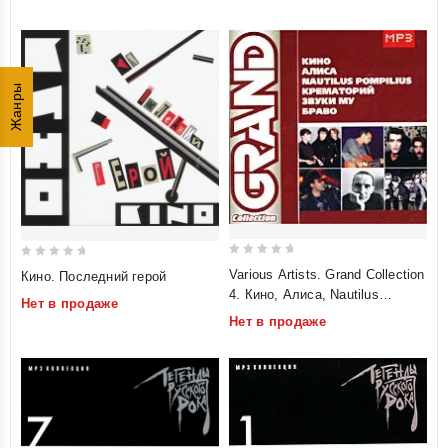
Жанры
0
0
Various Artists. Grand Collection
Кино. Последний герой
out
out
4. Кино, Алиса, Nautilus
Нет в продаже
of
of
Pompilius, Крематорий, Звуки
Нет в продаже
5
5
Му, Браво. mp3 Коллекция