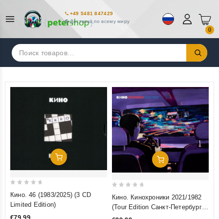
+49 5481 847429
Доставка по всему миру
0
Искать:
Добавить В Корзину
Добавить В Корзину
0
0
Кино. 46 (1983/2025) (3 CD
Кино. Кинохроники 2021/1982
out
out
Limited Edition)
(Tour Edition Санкт-Петербург)
of
of
(2 CD)
€79,99