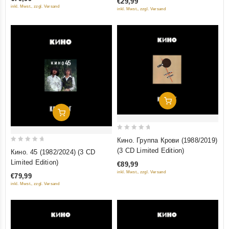
€29,99
5
5
inkl. Mwst., zzgl. Versand
inkl. Mwst., zzgl. Versand
Добавить В Корзину
Добавить В Корзину
0
Кино. Группа Крови (1988/2019)
out
0
(3 CD Limited Edition)
Кино. 45 (1982/2024) (3 CD
of
out
Limited Edition)
€89,99
5
of
inkl. Mwst., zzgl. Versand
€79,99
5
inkl. Mwst., zzgl. Versand