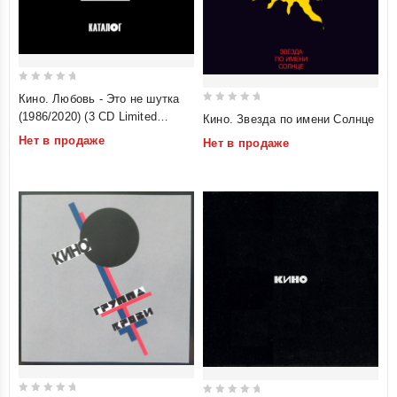
0
Кино. Любовь - Это не шутка
out
0
(1986/2020) (3 CD Limited
Кино. Звезда по имени Солнце
of
out
Edition)
Нет в продаже
Нет в продаже
5
of
5