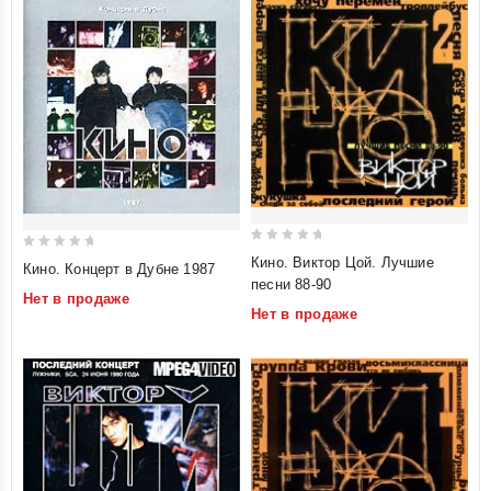
0
0
Кино. Виктор Цой. Лучшие
Кино. Концерт в Дубне 1987
out
out
песни 88-90
Нет в продаже
of
of
Нет в продаже
5
5