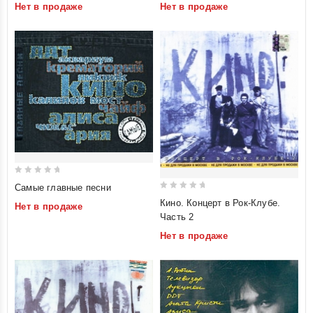
(Подарочное издание)
Последний концерт
Нет в продаже
Нет в продаже
5
(Подарочное издание)
0
Самые главные песни
out
0
Кино. Концерт в Рок-Клубе.
Нет в продаже
of
out
Часть 2
5
of
Нет в продаже
5