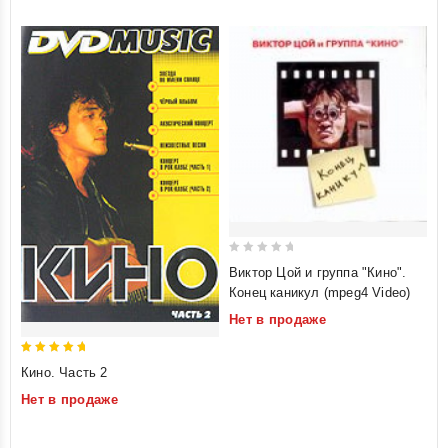
0
Виктор Цой и группа "Кино".
out
Конец каникул (mpeg4 Video)
of
Нет в продаже
5
5
Кино. Часть 2
out of 5
Нет в продаже