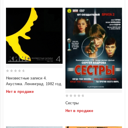
0
Неизвестные записи 4.
out
Акустика. Ленинград. 1982 год.
of
Нет в продаже
5
0
Сестры
out
Нет в продаже
of
5