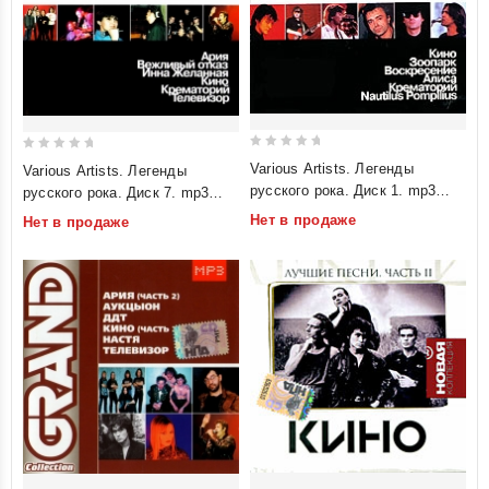
0
0
Various Artists. Легенды
Various Artists. Легенды
out
out
русского рока. Диск 1. mp3
русского рока. Диск 7. mp3
of
of
Коллекция
Коллекция
Нет в продаже
Нет в продаже
5
5