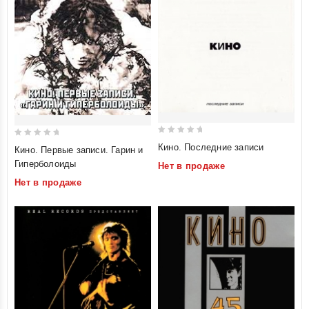
0
0
Кино. Последние записи
Кино. Первые записи. Гарин и
out
out
Гиперболоиды
Нет в продаже
of
of
Нет в продаже
5
5