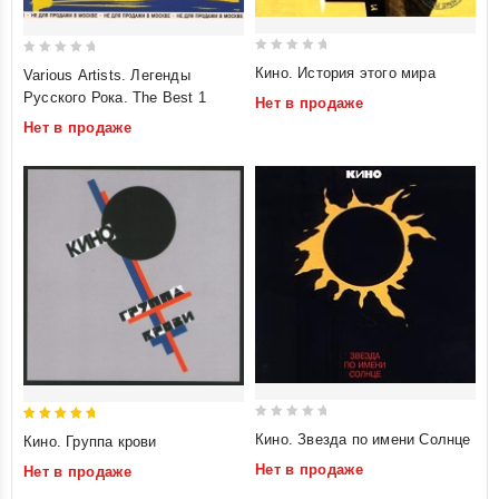
0
0
Кино. История этого мира
Various Artists. Легенды
out
out
Русского Рока. The Best 1
Нет в продаже
of
of
Нет в продаже
5
5
0
5
Кино. Звезда по имени Солнце
Кино. Группа крови
out
out of 5
Нет в продаже
Нет в продаже
of
5