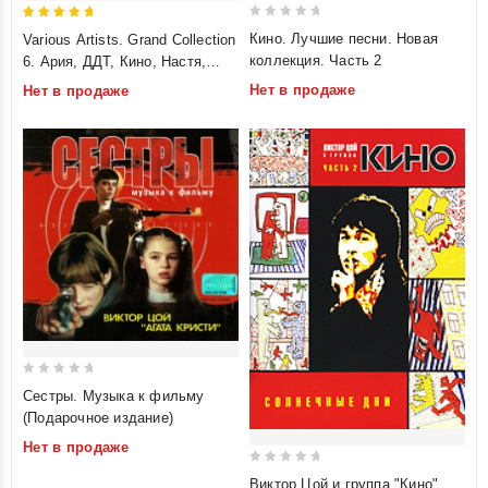
0
5
Кино. Лучшие песни. Новая
Various Artists. Grand Collection
out
out of 5
коллекция. Часть 2
6. Ария, ДДТ, Кино, Настя,
of
АукцЫон, Телевизор. mp3
Нет в продаже
Нет в продаже
5
Коллекция
0
Сестры. Музыка к фильму
out
(Подарочное издание)
of
Нет в продаже
5
0
Виктор Цой и группа "Кино".