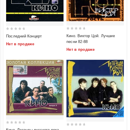
0
0
Кино. Виктор Цой. Лучшие
Последний Концерт
out
out
песни 82-88
Нет в продаже
of
of
Нет в продаже
5
5
0
0
Кино. Легенды русского рока.