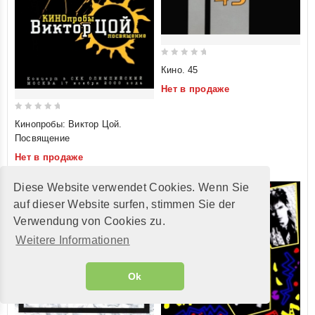
0
Кино. 45
out
Нет в продаже
of
5
0
Кинопробы: Виктор Цой.
out
Посвящение
of
Нет в продаже
5
Diese Website verwendet Cookies. Wenn Sie
auf dieser Website surfen, stimmen Sie der
Verwendung von Cookies zu.
Weitere Informationen
Ok