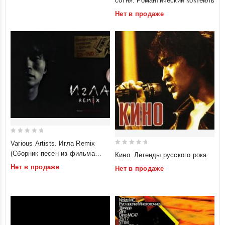
сотня. Романтический коктейль
of
Нет в продаже
5
0
Various Artists. Игла Remix
out
0
(Сборник песен из фильма
Кино. Легенды русского рока
of
out
"Игла") (CD+DVD) (Подарочное
Нет в продаже
Нет в продаже
5
of
издание)
5