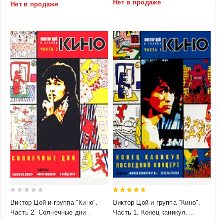
Нет в продаже
Нет в продаже
of
of
5
5
0
5
Виктор Цой и группа "Кино".
Виктор Цой и группа "Кино".
out
out of 5
Часть 2. Солнечные дни
Часть 1. Конец каникул.
of