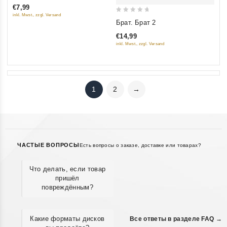
€7,99
5
inkl. Mwst., zzgl. Versand
0
Брат. Брат 2
out
€14,99
of
inkl. Mwst., zzgl. Versand
5
1
2
→
ЧАСТЫЕ ВОПРОСЫ
Есть вопросы о заказе, доставке или товарах?
Что делать, если товар
пришёл
повреждённым?
Какие форматы дисков
Все ответы в разделе FAQ →