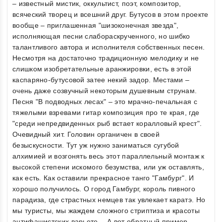
– известный мистик, оккультист, поэт, композитор,
всяческий творец и всешний друг. Бутусов в этом проекте
вообще – приглашенная "шизоконечная звезда",
исполняющая песни слабораскрученного, но шибко
талантливого автора и исполнителя собственных песен.
Несмотря на достаточно традиционную мелодику и не
слишком изобретательные аранжировки, есть в этой
каспаряно-бутусовой затее некий задор. Местами –
очень даже созвучный некоторым душевным струнам.
Песня "В подводных лесах" – это мрачно-печальная с
тяжелыми взревами гитар композиция про те края, где
"среди непредвиденных рыб встает коралловый крест".
Очевидный хит. Головин органичен в своей
безыскусности. Тут уж нужно заниматься сугубой
алхимией и возгонять весь этот параллельный монтаж к
высокой степени искомого безумства, или уж оставлять,
как есть. Как оставили прекрасное танго "Гамбург". И
хорошо получилось. О город Гамбург, король пивного
парадиза, где страстных немцев так увлекает каратэ. Но
мы туристы, мы жаждем сложного стриптиза и красоты
антифашистских варьете… А вот обратный пример -