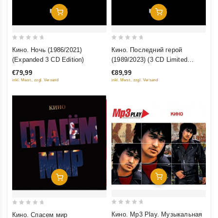
Добавить В Корзину
Добавить В Корзину
0
0
Кино. Ночь (1986/2021)
Кино. Последний герой
out
out
(Expanded 3 CD Edition)
(1989/2023) (3 CD Limited
of
of
Edition)
€79,99
€89,99
5
5
inkl. Mwst., zzgl. Versand
inkl. Mwst., zzgl. Versand
Добавить В Корзину
Добавить В Корзину
0
0
Кино. Mp3 Play. Музыкальная
Кино. Спасем мир