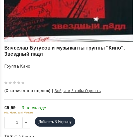
Вячеслав Бутусов и музыканты группы "Кино".
Звездный падл
Группа Кино
0
(
0
количество оценок)
|
Войдите, Чтобы Оценить
out
of
5
€9,99
3 на складе
inkl. Mwst., zzgl. Versand
Добавить В Корзину
Тип:
CD Диски