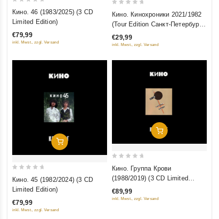
0
0
Кино. 46 (1983/2025) (3 CD
Кино. Кинохроники 2021/1982
out
out
Limited Edition)
(Tour Edition Санкт-Петербург)
of
of
(2 CD)
€79,99
€29,99
5
5
inkl. Mwst., zzgl. Versand
inkl. Mwst., zzgl. Versand
Добавить В Корзину
Добавить В Корзину
0
Кино. Группа Крови
out
0
(1988/2019) (3 CD Limited
Кино. 45 (1982/2024) (3 CD
of
out
Edition)
Limited Edition)
€89,99
5
of
inkl. Mwst., zzgl. Versand
€79,99
5
inkl. Mwst., zzgl. Versand