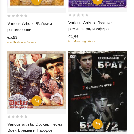
Добавить В Корзину
0
0
Various Artists. Лучшие
Various Artists. Фабрика
out
out
ремиксы радиоэфира
развлечений
of
of
€4,99
€5,99
5
5
inkl. Mwst., zzgl. Versand
inkl. Mwst., zzgl. Versand
Добавить В Корзину
0
Various artists. Docker. Песни
Добавить В Корзину
out
Всех Времен и Народов
of