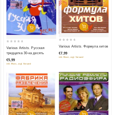
Добавить В Корзину
Добавить В Корзину
0
0
Various Artists. Формула хитов
Various Artists. Русская
out
out
тридцатка 30-ка десять
€7,99
of
of
inkl. Mwst., zzgl. Versand
€5,99
5
5
inkl. Mwst., zzgl. Versand
Добавить В Корзину