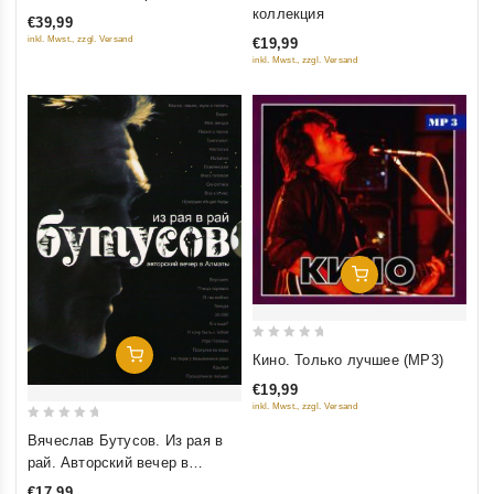
out
out
коллекция
€39,99
of
of
inkl. Mwst., zzgl. Versand
€19,99
5
5
inkl. Mwst., zzgl. Versand
Добавить В Корзину
0
Добавить В Корзину
Кино. Только лучшее (MP3)
out
€19,99
of
inkl. Mwst., zzgl. Versand
5
0
Вячеслав Бутусов. Из рая в
out
рай. Авторский вечер в
of
Алматы
€17,99