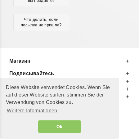
вы продаёте?
Что делать, если
посылка не пришла?
Магазин
Подписывайтесь
К Вашим Услугам
Diese Website verwendet Cookies. Wenn Sie
Информируем Вас
auf dieser Website surfen, stimmen Sie der
Дополнительно
Verwendung von Cookies zu.
Weitere Informationen
© 2002 - 2026
"Petershop GmbH"
|
Ok
Alle Preise inkl. MwSt. und zzgl.
Versandkosten
GeToTickets.com
| build#3.12.37