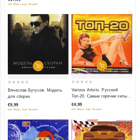
5
inkl. Mwst., zzgl. Versand
Добавить В Корзину
Добавить В Корзину
0
0
Various Artists. Русский
Вячеслав Бутусов. Модель
out
out
Топ-20. Самые горячие хиты
для сборки
of
of
сезона
€4,99
€9,99
5
5
inkl. Mwst., zzgl. Versand
inkl. Mwst., zzgl. Versand