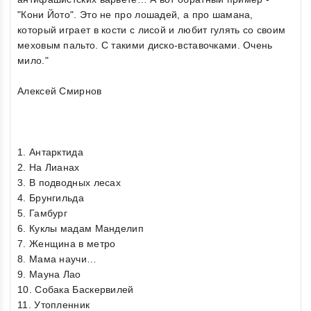
"Кони Йото". Это не про лошадей, а про шамана,
который играет в кости с лисой и любит гулять со своим
меховым пальто. С такими диско-вставочками. Очень
мило."
Алексей Смирнов
1. Антарктида
2. На Лианах
3. В подводных лесах
4. Брунгильда
5. Гамбург
6. Куклы мадам Манделип
7. Женщина в метро
8. Мама научи…
9. Мауна Лао
10. Собака Баскервилей
11. Утопленник