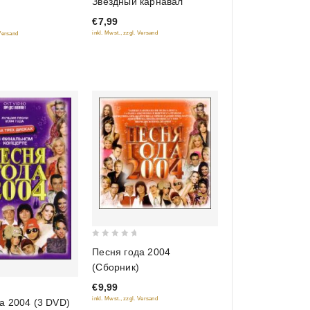
Звездный карнавал
of
€7,99
5
inkl. Mwst., zzgl. Versand
 Versand
0
Песня года 2004
out
(Сборник)
of
€9,99
5
inkl. Mwst., zzgl. Versand
а 2004 (3 DVD)