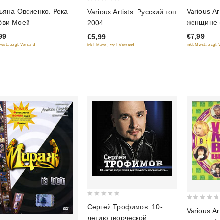
0
0
ьяна Овсиенко. Река
Various A
Various Artists. Русский топ
out
out
бви Моей
женщине 
2004
of
of
99
€7,99
€5,99
5
5
Mwst., zzgl. Versand
inkl. Mwst., zzgl.
inkl. Mwst., zzgl. Versand
0
0
Сергей Трофимов. 10-
Various Ar
out
out
летию творческой