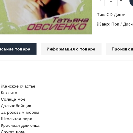
Тип:
CD Диски
Жанр:
Поп / Диск
исание товара
Информация о товаре
Производ
. Женское счастье
. Колечко
. Солнце мое
. Дальнобойщик
. За розовым морем
. Школьная пора
. Красивая девчонка
. Другая ночь