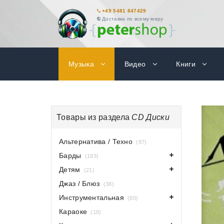
+49 5481 847429
Доставка по всему миру
Музыка
Видео
Книги
Товары из раздела
CD Диски
Альтернатива / Техно
(87)
Барды
(183)
Детям
(21)
Джаз / Блюз
(38)
Инструментальная
(80)
Караоке
(18)