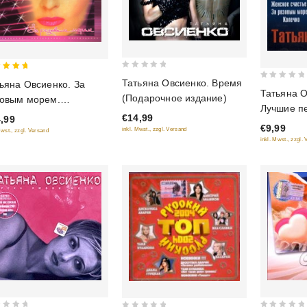
0
Татьяна Овсиенко. Время
ьяна Овсиенко. За
0
out
 of 5
Татьяна О
(Подарочное издание)
овым морем.
out
of
Лучшие п
реиздание
of
€14,99
,99
5
эстрады
€9,99
5
inkl. Mwst., zzgl. Versand
Mwst., zzgl. Versand
inkl. Mwst., zzgl.