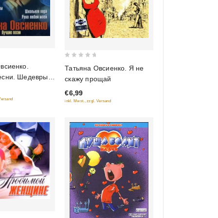
0
всиенко.
Татьяна Овсиенко. Я не
out
есни. Шедевры
скажу прощай
of
€6,99
5
 Versand
inkl. Mwst., zzgl. Versand