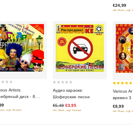
€24,99
of
inkl. Mwst., zzgl.
5
Распродажа!
0
5
ious Artists.
Аудио караоке:
Various Ar
out
out of 5
ебряный диск - 8.
Шоферские песни
времен 3
of
нари
99
€5,49
€3,95
€8,99
5
Mwst., zzgl. Versand
inkl. Mwst., zzgl. Versand
inkl. Mwst., zzgl.