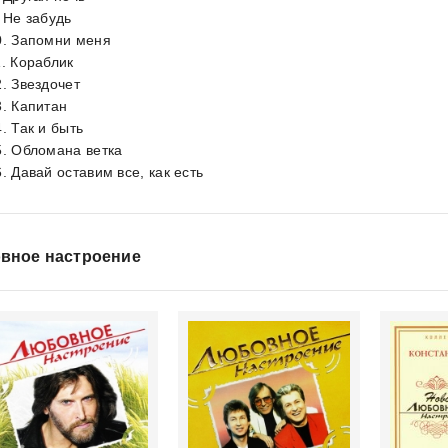
. Не забудь
0. Запомни меня
1. Кораблик
2. Звездочет
3. Капитан
. Так и быть
5. Обломана ветка
6. Давай оставим все, как есть
вное настроение