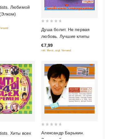
rtists. Любимой
(Элком)
0
 Versand
Душа болит. Не первая
out
любовь. Лучшие клипы
of
€7,99
5
inkl. Mwst., zzgl. Versand
0
Александр Барыкин.
tists. Хиты всех
out