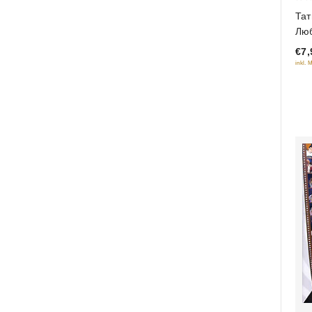
0
Тат
out
Лю
of
€7,
5
inkl. 