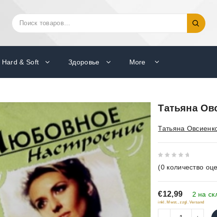
Искать:
Поиск
Hard & Soft
Здоровье
More
Татьяна Ов
Татьяна Овсиенк
0
(
0
количество оце
out
of
€12,99
5
2 на ск
inkl. Mwst., zzgl. Versand