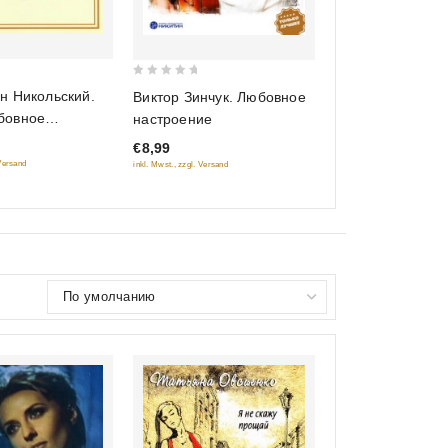
inkl. Mwst., zzgl. Versand
0
н Никольский.
Виктор Зинчук. Любовное
out
бовное
настроение
of
ие
€8,99
5
 Versand
inkl. Mwst., zzgl. Versand