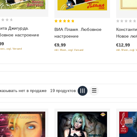
5
0
ита Джигурда.
ВИА Пламя. Любовное
Константи
out of 5
out
овное настроение
настроение
Новое лю
of
настроен
99
€9,99
€12,99
5
Mwst., zzgl. Versand
inkl. Mwst., zzgl. Versand
inkl. Mwst., zzgl.
казывать нет в продаже
19 продуктов