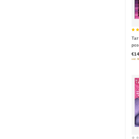
5
Тат
out
роз
Пе
€14
inkl. 