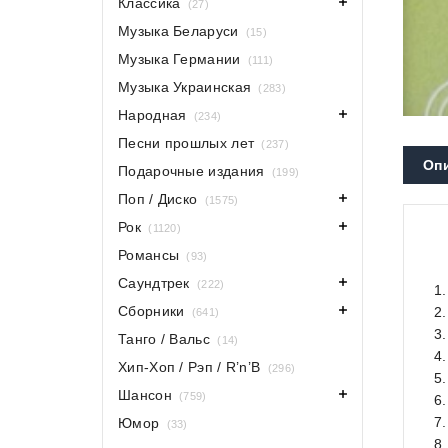
Классика
(27)
Музыка Беларуси
(15)
Музыка Германии
(111)
Музыка Украинская
(283)
Народная
(234)
Песни прошлых лет
(237)
Оп
Подарочные издания
(199)
Поп / Диско
(1575)
Рок
(1120)
Романсы
(93)
Саундтрек
(222)
1
Сборники
2
(641)
3
Танго / Вальс
(14)
4
Хип-Хоп / Рэп / R’n’B
(296)
5
Шансон
(759)
6
7
Юмор
(33)
8