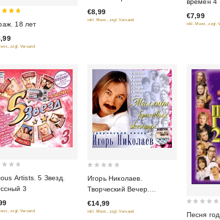
времен 4
of
of
деятельности
€8,99
5
€7,99
5
посвящается...
inkl. Mwst., zzgl. Versand
аж. 18 лет
inkl. Mwst., zzgl.
 of 5
,99
Mwst., zzgl. Versand
0
ious Artists. 5 Звезд.
Игорь Николаев.
out
ссный 3
Творческий Вечер.
of
Миллион красивых
99
€14,99
5
0
женщин (Синий альбом)
Mwst., zzgl. Versand
inkl. Mwst., zzgl. Versand
Песня год
out