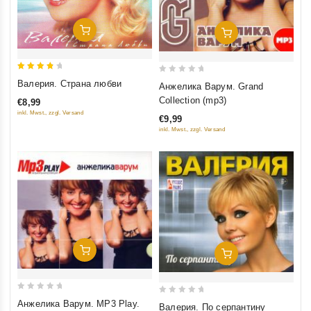
Добавить В Корзину
Добавить В Корзину
4
0
Валерия. Страна любви
Анжелика Варум. Grand
out of
out
Collection (mp3)
€8,99
5
of
inkl. Mwst., zzgl. Versand
€9,99
5
inkl. Mwst., zzgl. Versand
Добавить В Корзину
Добавить В Корзину
0
0
Анжелика Варум. MP3 Play.
Валерия. По серпантину