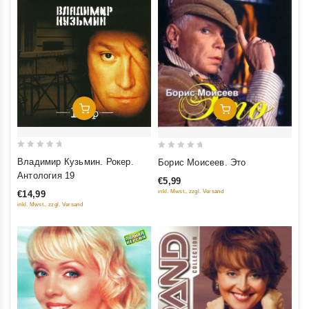
Добавить В Корзину
Добавить В Корзину
0
0
Владимир Кузьмин. Рокер.
Борис Моисеев. Это
out
out
Антология 19
€5,99
of
of
inkl. Mwst., zzgl. Versand
€14,99
5
5
inkl. Mwst., zzgl. Versand