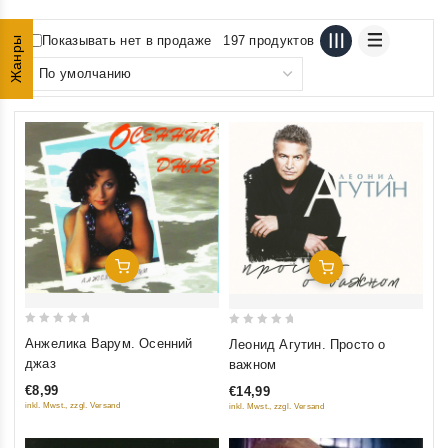
Показывать нет в продаже
197 продуктов
Жанры
Добавить В Корзину
Добавить В Корзину
0
0
Анжелика Варум. Осенний
Леонид Агутин. Просто о
out
out
джаз
важном
of
of
€8,99
€14,99
5
5
inkl. Mwst., zzgl. Versand
inkl. Mwst., zzgl. Versand