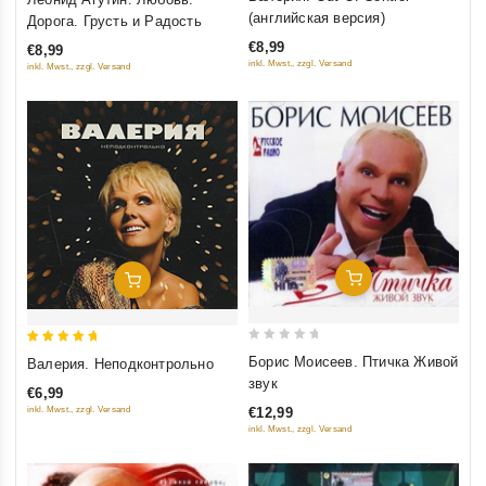
out of 5
out of 5
(английская версия)
Дорога. Грусть и Радость
€8,99
€8,99
inkl. Mwst., zzgl. Versand
inkl. Mwst., zzgl. Versand
Добавить В Корзину
Добавить В Корзину
0
5
Борис Моисеев. Птичка Живой
Валерия. Неподконтрольно
out
out of 5
звук
€6,99
of
inkl. Mwst., zzgl. Versand
€12,99
5
inkl. Mwst., zzgl. Versand