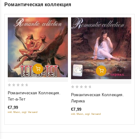
Романтическая коллекция
Добавить В Корзину
Добавить В Корзину
0
0
Романтическая Коллекция.
Романтическая Коллекция.
out
out
Тет-а-Тет
Лирика
of
of
€7,99
€7,99
5
5
inkl. Mwst., zzgl. Versand
inkl. Mwst., zzgl. Versand