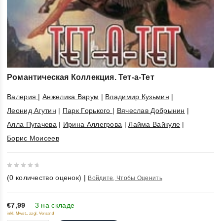
Романтическая Коллекция. Тет-а-Тет
Валерия
|
Анжелика Варум
|
Владимир Кузьмин
|
Леонид Агутин
|
Парк Горького
|
Вячеслав Добрынин
|
Алла Пугачева
|
Ирина Аллегрова
|
Лайма Вайкуле
|
Борис Моисеев
0
(
0
количество оценок)
|
Войдите, Чтобы Оценить
out
of
5
€7,99
3 на складе
inkl. Mwst., zzgl. Versand