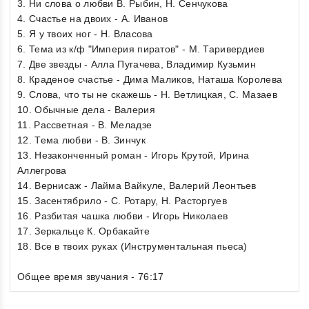
3. Ни слова о любви В. Рыбин, Н. Сенчукова
4. Счастье на двоих - А. Иванов
5. Я у твоих ног - Н. Власова
6. Тема из к/ф "Империя пиратов" - М. Таривердиев
7. Две звезды - Алла Пугачева, Владимир Кузьмин
8. Краденое счастье - Дима Маликов, Наташа Королева
9. Слова, что ты не скажешь - Н. Ветлицкая, С. Мазаев
10. Обычные дела - Валерия
11. Рассветная - В. Меладзе
12. Тема любви - В. Зинчук
13. Незаконченный роман - Игорь Крутой, Ирина
Аллегрова
14. Вернисаж - Лайма Вайкуле, Валерий Леонтьев
15. Засентябрило - С. Ротару, Н. Расторгуев
16. Разбитая чашка любви - Игорь Николаев
17. Зеркальце К. Орбакайте
18. Все в твоих руках (Инструментальная пьеса)
Общее время звучания - 76:17