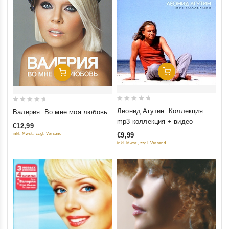
Добавить В Корзину
Добавить В Корзину
0
0
Леонид Агутин. Коллекция
Валерия. Во мне моя любовь
out
out
mp3 коллекция + видео
€12,99
of
of
inkl. Mwst., zzgl. Versand
€9,99
5
5
inkl. Mwst., zzgl. Versand