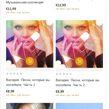
out
out
Музыкальная коллекция
€12,99
of
of
€11,99
inkl. Mwst., zzgl. Versand
5
5
inkl. Mwst., zzgl. Versand
Добавить В Корзину
Добавить В Корзину
0
0
Валерия. Песни, которые вы
Валерия. Песни, которые вы
out
out
полюбили. Часть 1
полюбили. Часть 2
of
of
€8,99
€8,99
5
5
inkl. Mwst., zzgl. Versand
inkl. Mwst., zzgl. Versand