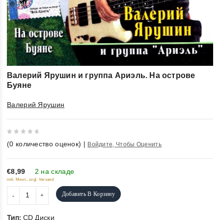
Валерий Ярушин и группа Ариэль. На острове
Буяне
Валерий Ярушин
0
(
0
количество оценок)
|
Войдите, Чтобы Оценить
out
of
5
€8,99
2 на складе
inkl. Mwst., zzgl. Versand
Добавить В Корзину
Тип:
CD Диски