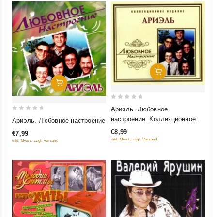
Добавить В Корзину
Добавить В Корзину
0
Ариэль. Любовное
out
0
настроение. Коллекционное
Ариэль. Любовное настроение
of
out
издание
€8,99
€7,99
5
of
inkl. Mwst., zzgl. Versand
inkl. Mwst., zzgl. Versand
5