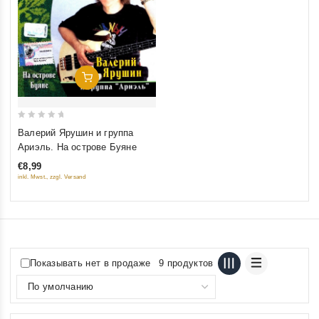
Добавить В Корзину
0
Валерий Ярушин и группа
out
Ариэль. На острове Буяне
of
€8,99
5
inkl. Mwst., zzgl. Versand
Показывать нет в продаже
9 продуктов