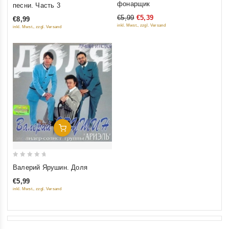
out
фонарщик
песни. Часть 3
of
of
€5,99
€5,39
€8,99
5
5
inkl. Mwst., zzgl. Versand
inkl. Mwst., zzgl. Versand
Добавить В Корзину
0
Валерий Ярушин. Доля
out
€5,99
of
inkl. Mwst., zzgl. Versand
5