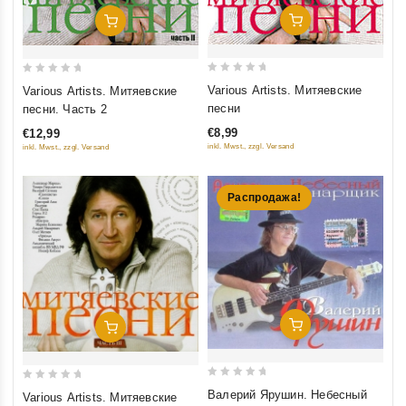
Добавить В Корзину
Добавить В Корзину
0
0
Various Artists. Митяевские
Various Artists. Митяевские
out
out
песни
песни. Часть 2
of
of
€8,99
€12,99
5
5
inkl. Mwst., zzgl. Versand
inkl. Mwst., zzgl. Versand
Распродажа!
Добавить В Корзину
Добавить В Корзину
0
0
Валерий Ярушин. Небесный
Various Artists. Митяевские
out