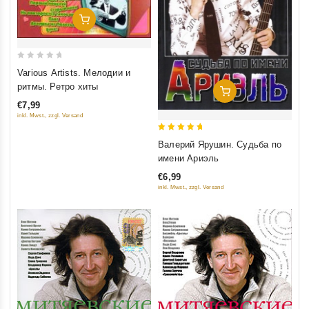
Добавить В Корзину
0
Various Artists. Мелодии и
out
ритмы. Ретро хиты
Добавить В Корзину
of
€7,99
5
inkl. Mwst., zzgl. Versand
5
Валерий Ярушин. Судьба по
out of 5
имени Ариэль
€6,99
inkl. Mwst., zzgl. Versand