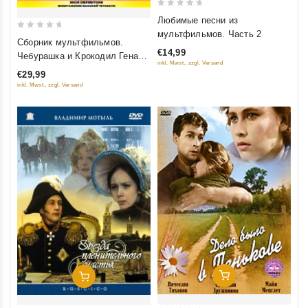
0
Любимые песни из
out
мультфильмов. Часть 2
0
Сборник мультфильмов.
of
out
€14,99
Чебурашка и Крокодил Гена
5
inkl. Mwst., zzgl. Versand
of
(Высшее качество
€29,99
5
изображения и звука) (Blu-ray)
inkl. Mwst., zzgl. Versand
Добавить В Корзину
Добавить В Корзину