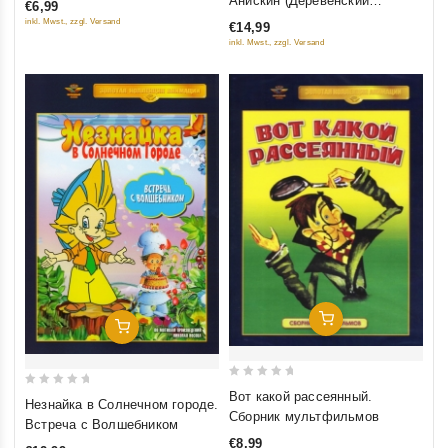
Анискин (Деревенский
€6,99
of
of
детектив. Анискин и
inkl. Mwst., zzgl. Versand
€14,99
5
5
Фантомас. И снова Анискин)
inkl. Mwst., zzgl. Versand
Добавить В Корзину
Добавить В Корзину
0
0
Вот какой рассеянный.
Незнайка в Солнечном городе.
out
Сборник мультфильмов
out
Встреча с Волшебником
of
of
€8,99