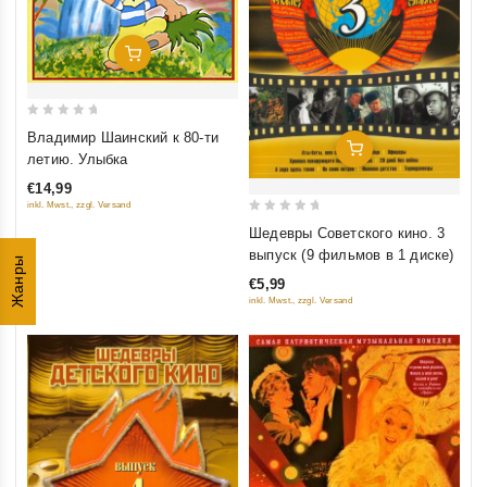
Добавить В Корзину
0
Владимир Шаинский к 80-ти
Добавить В Корзину
out
летию. Улыбка
of
€14,99
5
inkl. Mwst., zzgl. Versand
0
Шедевры Советского кино. 3
out
выпуск (9 фильмов в 1 диске)
Жанры
of
€5,99
5
inkl. Mwst., zzgl. Versand