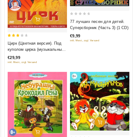
0
Добавить В Корзину
77 лучших песен для детей.
out
Суперсборник (Часть 3) (1 CD)
of
€9,99
5
3
inkl. Mwst., zzgl. Versand
Цирк (Цветная версия). Под
out
куполом цирка (музыкальный
of 5
фильм) (2 DVD)
€29,99
inkl. Mwst., zzgl. Versand
Добавить В Корзину
Добавить В Корзину