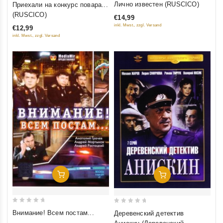
Лично известен (RUSCICO)
Приехали на конкурс повара...
out
out
(RUSCICO)
€14,99
of
of
inkl. Mwst., zzgl. Versand
€12,99
5
5
inkl. Mwst., zzgl. Versand
Добавить В Корзину
Добавить В Корзину
0
0
Внимание! Всем постам...
Деревенский детектив
out
out