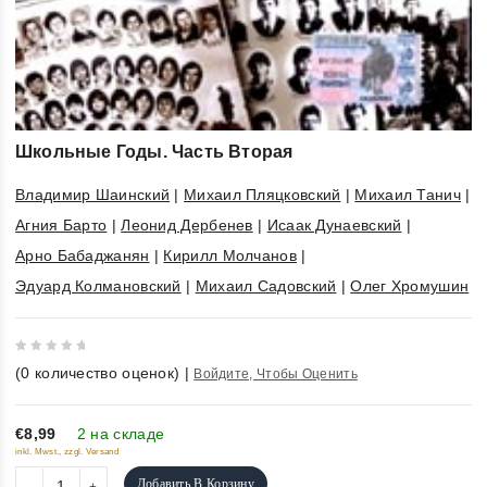
Школьные Годы. Часть Вторая
Владимир Шаинский
|
Михаил Пляцковский
|
Михаил Танич
|
Агния Барто
|
Леонид Дербенев
|
Исаак Дунаевский
|
Арно Бабаджанян
|
Кирилл Молчанов
|
Эдуард Колмановский
|
Михаил Садовский
|
Олег Хромушин
0
(
0
количество оценок)
|
Войдите, Чтобы Оценить
out
of
5
€8,99
2 на складе
inkl. Mwst., zzgl. Versand
Добавить В Корзину