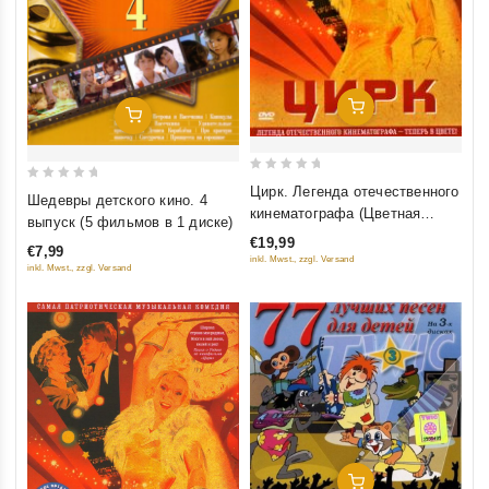
Добавить В Корзину
Добавить В Корзину
0
Цирк. Легенда отечественного
0
Шедевры детского кино. 4
out
кинематографа (Цветная
out
выпуск (5 фильмов в 1 диске)
of
версия)
of
€19,99
5
€7,99
5
inkl. Mwst., zzgl. Versand
inkl. Mwst., zzgl. Versand
Добавить В Корзину