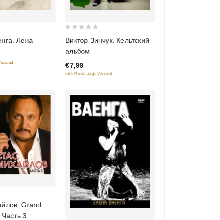
0
нга. Лена
Виктор Зинчук. Кельтский
out
альбом
of
 Versand
€7,99
5
inkl. Mwst., zzgl. Versand
айлов. Grand
. Часть 3