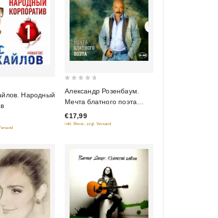
0
Александр Розенбаум.
айлов. Народный
out
Мечта блатного поэта
ив
of
(Подарочное издание)
€17,99
5
inkl. Mwst., zzgl. Versand
 Versand