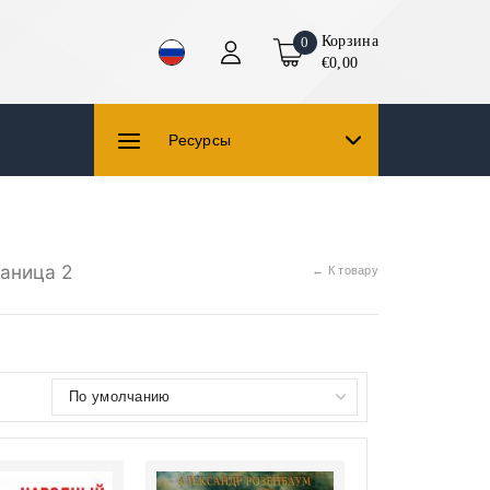
Корзина
0
€0,00
Ресурсы
аница 2
← К товару