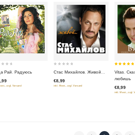
5
0
Vitas. Ска
а Рай. Радуюсь
Стас Михайлов. Живой…
out of 5
out
любишь
,99
€8,99
of
Mwst., zzgl. Versand
inkl. Mwst., zzgl. Versand
€8,99
5
inkl. Mwst., zzgl.