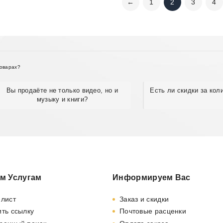
←
1
2
3
4
товарах?
Вы продаёте не только видео, но и
Есть ли скидки за кол
музыку и книги?
м Услугам
Информируем Вас
-лист
Заказ и скидки
ть ссылку
Почтовые расценки