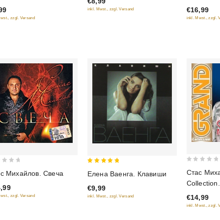
€8,99
5
99
€16,99
inkl. Mwst., zzgl. Versand
5
Mwst., zzgl. Versand
inkl. Mwst., zzgl.
0
5
Стас Мих
с Михайлов. Свеча
Елена Ваенга. Клавиши
out
out of 5
Collection
,99
€9,99
of
Mwst., zzgl. Versand
€14,99
inkl. Mwst., zzgl. Versand
5
inkl. Mwst., zzgl.