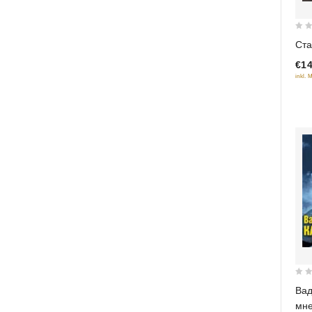
0
Ста
out
€14
of
inkl. 
5
0
Вад
out
мне
of