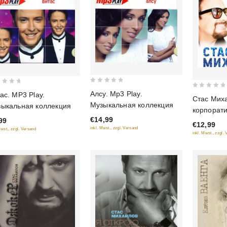
0
Алсу. ‎Mp3 Play.
0
ас. MP3 Play.
Стас Мих
out
Музыкальная коллекция
out
ыкальная коллекция
корпорат
of
of
€14,99
99
5
€12,99
5
inkl. Mwst., zzgl. Versand
Mwst., zzgl. Versand
inkl. Mwst., zzgl.