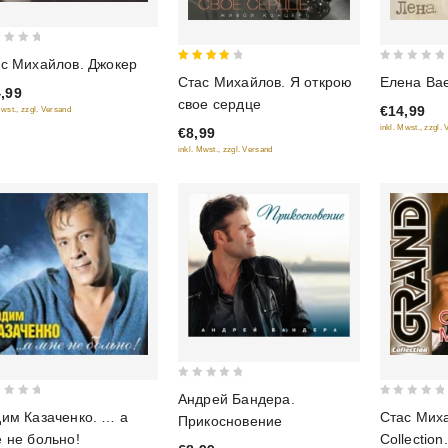
с Михайлов. Джокер
4
0
Стас Михайлов. Я открою
Елена Вае
,99
out of
out
свое сердце
€14,99
Mwst., zzgl. Versand
5
of
inkl. Mwst., zzgl.
€8,99
5
inkl. Mwst., zzgl. Versand
0
Андрей Бандера.
0
out
им Казаченко. … a
Стас Мих
Прикосновение
out
of
 не больно!
Collection
of