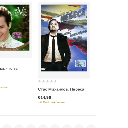
жи, что ты
0
 Versand
Стас Михайлов. Небеса
out
€14,99
of
inkl. Mwst., zzgl. Versand
5