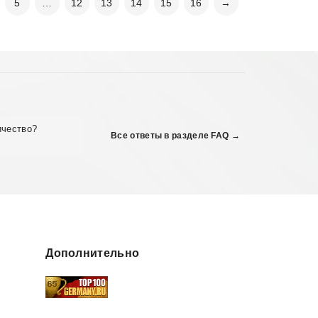
5
…
12
13
14
15
16
→
ичество?
Все ответы в разделе FAQ →
Дополнительно