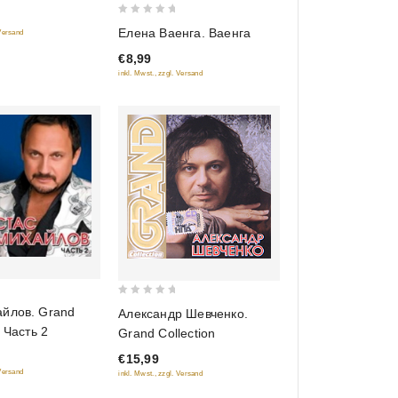
0
Елена Ваенга. Ваенга
 Versand
out
€8,99
of
inkl. Mwst., zzgl. Versand
5
0
айлов. Grand
Александр Шевченко.
out
. Часть 2
Grand Collection
of
€15,99
5
 Versand
inkl. Mwst., zzgl. Versand