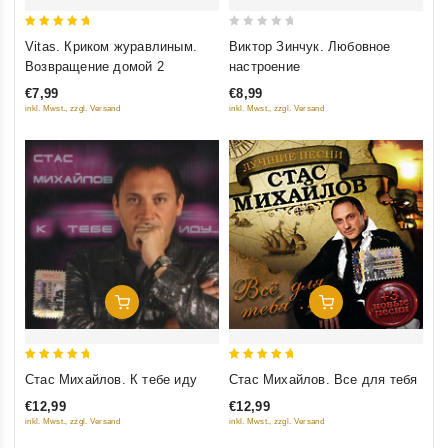
5
0
Vitas. Криком журавлиным.
Виктор Зинчук. Любовное
out of 5
out
Возвращение домой 2
настроение
of
€7,99
€8,99
5
inkl. Mwst., zzgl. Versand
inkl. Mwst., zzgl. Versand
Добавить В Корзину
Добавить В Корзину
5
5
Стас Михайлов. К тебе иду
Стас Михайлов. Все для тебя
out of 5
out of 5
€12,99
€12,99
inkl. Mwst., zzgl. Versand
inkl. Mwst., zzgl. Versand