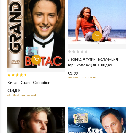
Добавить В Корзину
0
Леонид Агутин. Коллекция
Добавить В Корзину
out
mp3 коллекция + видео
of
€9,99
5
inkl. Mwst., zzgl. Versand
5
Витас. Grand Collection
out of 5
€14,99
inkl. Mwst., zzgl. Versand