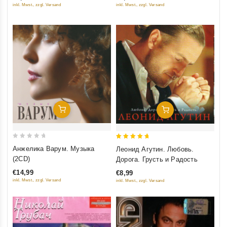
inkl. Mwst., zzgl. Versand
inkl. Mwst., zzgl. Versand
5
Добавить В Корзину
Добавить В Корзину
0
5
Анжелика Варум. Музыка
Леонид Агутин. Любовь.
out
out of 5
(2CD)
Дорога. Грусть и Радость
of
€14,99
€8,99
5
inkl. Mwst., zzgl. Versand
inkl. Mwst., zzgl. Versand