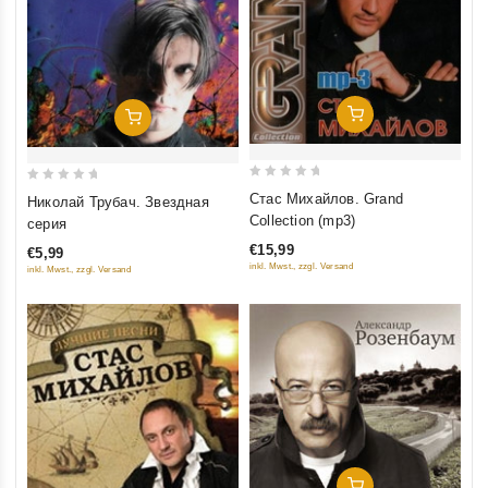
Добавить В Корзину
Добавить В Корзину
0
0
Стас Михайлов. Grand
Николай Трубач. Звездная
out
out
Collection (mp3)
серия
of
of
€15,99
€5,99
5
5
inkl. Mwst., zzgl. Versand
inkl. Mwst., zzgl. Versand
Добавить В Корзину