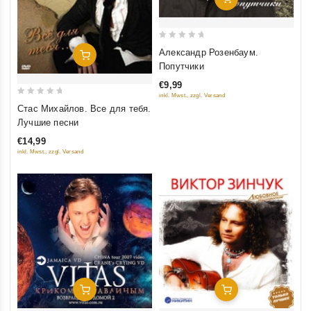
0
Александр Розенбаум.
Добавить В Корзину
out
Попутчики
of
€9,99
5
inkl. Mwst., zzgl. Versand
0
Стас Михайлов. Все для тебя.
out
Лучшие песни
of
€14,99
5
inkl. Mwst., zzgl. Versand
Добавить В Корзину
Добавить В Корзину