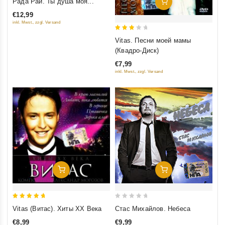
Рада Рай. Ты душа моя...
Добавить В Корзину
out of
€12,99
5
inkl. Mwst., zzgl. Versand
3
Vitas. Песни моей мамы
out
(Квадро-Диск)
of 5
€7,99
inkl. Mwst., zzgl. Versand
Добавить В Корзину
Добавить В Корзину
5
0
Vitas (Витас). Хиты XX Века
Стас Михайлов. Небеса
out of 5
out
€8,99
€9,99
of