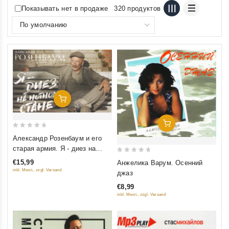
Показывать нет в продаже
320 продуктов
Добавить В Корзину
Добавить В Корзину
0
Александр Розенбаум и его
out
старая армия. Я - диез на
of
нотном стане. Юбилейный
0
€15,99
Анжелика Варум. Осенний
5
концерт
out
inkl. Mwst., zzgl. Versand
джаз
of
€8,99
5
inkl. Mwst., zzgl. Versand