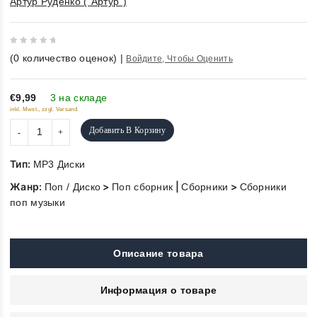
Артур Руденко ("Артур")
0
(
0
количество оценок)
|
Войдите, Чтобы Оценить
out
of
5
€9,99
3 на складе
inkl. Mwst., zzgl. Versand
Добавить В Корзину
Тип:
MP3 Диски
Жанр:
>
|
>
Поп / Диско
Поп сборник
Сборники
Сборники
поп музыки
Описание товара
Информация о товаре