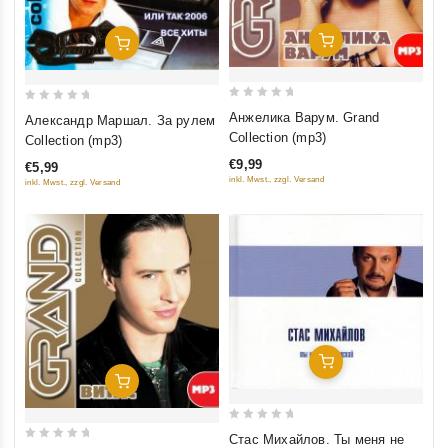
Добавить В Корзину
Добавить В Корзину
0
0
Анжелика Варум. Grand
Александр Маршал. За рулем
out
out
Collection (mp3)
Collection (mp3)
of
of
€9,99
€5,99
5
5
inkl. Mwst., zzgl. Versand
inkl. Mwst., zzgl. Versand
Добавить В Корзину
Добавить В Корзину
0
Стас Михайлов. Ты меня не