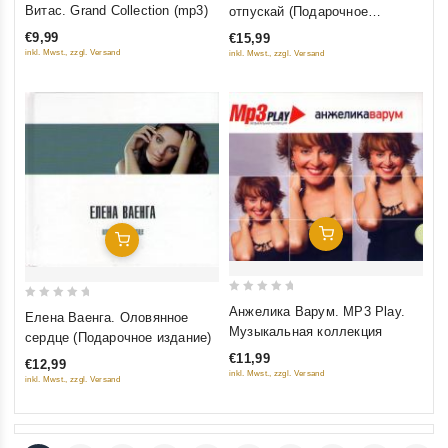
0
out
Витас. Grand Collection (mp3)
отпускай (Подарочное
out
of
издание)
€9,99
€15,99
of
5
inkl. Mwst., zzgl. Versand
inkl. Mwst., zzgl. Versand
5
Добавить В Корзину
Добавить В Корзину
0
0
Анжелика Варум. MP3 Play.
Елена Ваенга. Оловянное
out
out
Музыкальная коллекция
сердце (Подарочное издание)
of
of
€11,99
€12,99
5
5
inkl. Mwst., zzgl. Versand
inkl. Mwst., zzgl. Versand