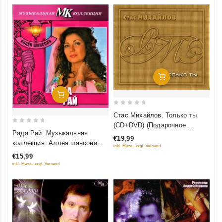
Добавить В Корзину
Добавить В Корзину
0
Стас Михайлов. Только ты
out
(CD+DVD) (Подарочное
0
of
Рада Рай. Музыкальная
издание)
€19,99
out
5
коллекция: Аллея шансона
inkl. Mwst., zzgl. Versand
of
(DigiBook) (Подарочное
€15,99
5
издание)
inkl. Mwst., zzgl. Versand