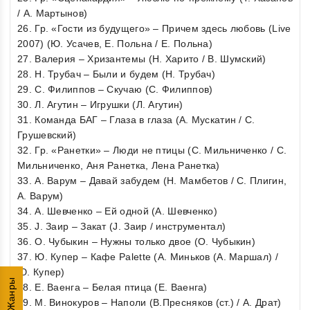
/ А. Мартынов)
26. Гр. «Гости из будущего» – Причем здесь любовь (Live
2007) (Ю. Усачев, Е. Польна / Е. Польна)
27. Валерия – Хризантемы (Н. Харито / В. Шумский)
28. Н. Трубач – Были и будем (Н. Трубач)
29. С. Филиппов – Скучаю (С. Филиппов)
30. Л. Агутин – Игрушки (Л. Агутин)
31. Команда БАГ – Глаза в глаза (А. Мускатин / С.
Грушевский)
32. Гр. «Ранетки» – Люди не птицы (С. Мильниченко / С.
Мильниченко, Аня Ранетка, Лена Ранетка)
33. А. Варум – Давай забудем (Н. Мамбетов / С. Плигин,
А. Варум)
34. А. Шевченко – Ей одной (А. Шевченко)
35. J. Заир – Закат (J. Заир / инструментал)
36. О. Чубыкин – Нужны только двое (О. Чубыкин)
37. Ю. Купер – Кафе Palette (А. Миньков (А. Маршал) /
Ю. Купер)
Жанры
38. Е. Ваенга – Белая птица (Е. Ваенга)
39. М. Винокуров – Наполи (В.Пресняков (ст.) / А. Драт)