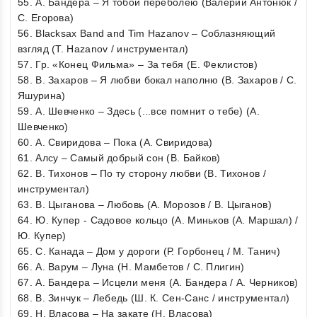
55. А. Бандера – Я тобой переболею (Валерий Антонюк /
С. Егорова)
56. Blacksax Band and Tim Hazanov – Соблазняющий
взгляд (T. Hazanov / инструментал)
57. Гр. «Конец Фильма» – За тебя (Е. Феклистов)
58. В. Захаров – Я любви бокал наполню (В. Захаров / С.
Яшурина)
59. А. Шевченко – Здесь (...все помнит о тебе) (А.
Шевченко)
60. А. Свиридова – Пока (А. Свиридова)
61. Алсу – Самый добрый сон (В. Байков)
62. В. Тихонов – По ту сторону любви (В. Тихонов /
инструментал)
63. В. Цыганова – Любовь (А. Морозов / В. Цыганов)
64. Ю. Купер - Садовое кольцо (А. Миньков (А. Маршал) /
Ю. Купер)
65. С. Канада – Дом у дороги (Р. Горбонец / М. Танич)
66. А. Варум – Луна (Н. Мамбетов / С. Плигин)
67. А. Бандера – Исцели меня (А. Бандера / А. Черников)
68. В. Зинчук – Лебедь (Ш. К. Сен-Санс / инструментал)
69. Н. Власова – На закате (Н. Власова)