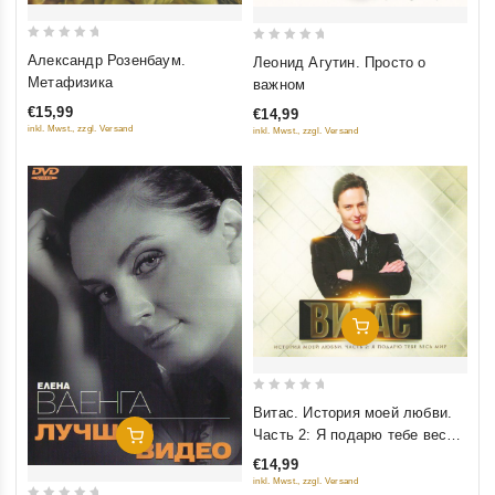
0
0
Александр Розенбаум.
Леонид Агутин. Просто о
out
out
Метафизика
важном
of
of
€15,99
€14,99
5
5
inkl. Mwst., zzgl. Versand
inkl. Mwst., zzgl. Versand
Добавить В Корзину
0
Витас. История моей любви.
out
Часть 2: Я подарю тебе весь
Добавить В Корзину
of
мир
€14,99
5
inkl. Mwst., zzgl. Versand