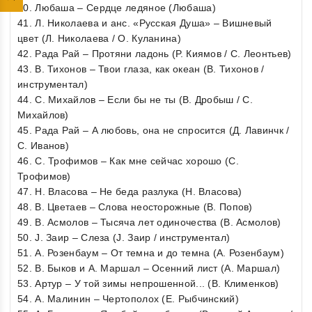
40. Любаша – Сердце ледяное (Любаша)
41. Л. Николаева и анс. «Русская Душа» – Вишневый
цвет (Л. Николаева / О. Куланина)
42. Рада Рай – Протяни ладонь (Р. Киямов / С. Леонтьев)
43. В. Тихонов – Твои глаза, как океан (В. Тихонов /
инструментал)
44. С. Михайлов – Если бы не ты (В. Дробыш / С.
Михайлов)
45. Рада Рай – А любовь, она не спросится (Д. Лавинчк /
С. Иванов)
46. С. Трофимов – Как мне сейчас хорошо (С.
Трофимов)
47. Н. Власова – Не беда разлука (Н. Власова)
48. В. Цветаев – Слова неосторожные (В. Попов)
49. В. Асмолов – Тысяча лет одиночества (В. Асмолов)
50. J. Заир – Слеза (J. Заир / инструментал)
51. А. Розенбаум – От темна и до темна (А. Розенбаум)
52. В. Быков и А. Маршал – Осенний лист (А. Маршал)
53. Артур – У той зимы непрошенной... (В. Клименков)
54. А. Малинин – Чертополох (Е. Рыбчинский)