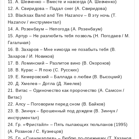
11. А. Шевченко – Вместе и навсегда (А. Шевченко)
12. А. Свиридова – Падал снег (А. Свиридова)
13. Blacksax Band and Tim Hazanov – В эту ночь (T.
Hazanov / инструментал)
14. А. Розенбаум – Непогода (А. Розенбаум)
15. Артур – Не разлюбить тебя позволь (Н. Погодаев / М.
Гагальчая)
16. В. Захаров – Мне никогда не позабыть тебя (В.
Захаров / И. Новиков)
17. В. Ломинский – Разлитое вино (В. Окороков)
18. В. Курас – Я пою (С. Русских)
19. Е. Кемеровский – Баллада о любви (В. Высоцкий)
20. Д. Хмелев – Дотла (Д. Хмелев)
21. Витас – Одиночество как пророчество (А. Самсон /
Витас)
22. Алсу – Поговорим перед сном (В. Байков)
23. В. Зинчук – Брошенный под дождем (В. Зинчук /
инструментал)
24. Гр. «Фристайл» – Пять пылающих тюльпанов (1995)
(А. Розанов / С. Кузнецов)
25. Гр. «Сценакардия» – Люблю по-прежнему (Т. Хазанов