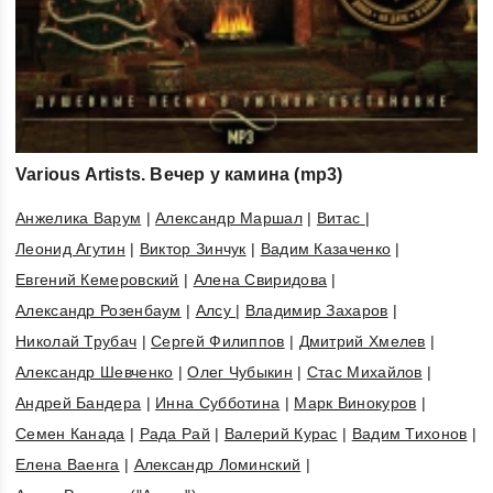
Various Artists. Вечер у камина (mp3)
Анжелика Варум
|
Александр Маршал
|
Витас
|
Леонид Агутин
|
Виктор Зинчук
|
Вадим Казаченко
|
Евгений Кемеровский
|
Алена Свиридова
|
Александр Розенбаум
|
Алсу
|
Владимир Захаров
|
Николай Трубач
|
Сергей Филиппов
|
Дмитрий Хмелев
|
Александр Шевченко
|
Олег Чубыкин
|
Стас Михайлов
|
Андрей Бандера
|
Инна Субботина
|
Марк Винокуров
|
Семен Канада
|
Рада Рай
|
Валерий Курас
|
Вадим Тихонов
|
Елена Ваенга
|
Александр Ломинский
|