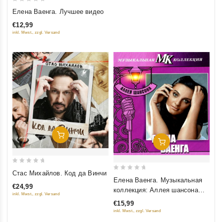
0
Елена Ваенга. Лучшее видео
out
€12,99
of
inkl. Mwst., zzgl. Versand
5
Добавить В Корзину
Добавить В Корзину
0
Стас Михайлов. Код да Винчи
0
out
Елена Ваенга. Музыкальная
out
€24,99
коллекция: Аллея шансона
of
inkl. Mwst., zzgl. Versand
of
(DigiBook) (Подарочное
5
€15,99
5
издание)
inkl. Mwst., zzgl. Versand