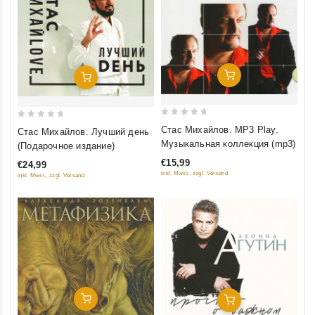
Добавить В Корзину
Добавить В Корзину
0
0
Стас Михайлов. MP3 Play.
Стас Михайлов. Лучший день
out
out
Музыкальная коллекция (mp3)
(Подарочное издание)
of
of
€15,99
€24,99
5
5
inkl. Mwst., zzgl. Versand
inkl. Mwst., zzgl. Versand
Добавить В Корзину
Добавить В Корзину