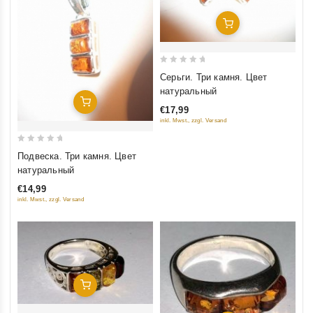
Добавить В Корзину
0
Серьги. Три камня. Цвет
out
натуральный
of
Добавить В Корзину
€17,99
5
inkl. Mwst., zzgl. Versand
0
Подвеска. Три камня. Цвет
out
натуральный
of
€14,99
5
inkl. Mwst., zzgl. Versand
Добавить В Корзину