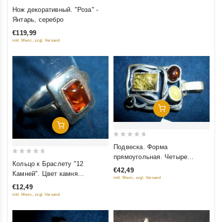
0
Нож декоративный. "Роза" -
out
Янтарь, серебро
of
€119,99
5
inkl. Mwst., zzgl. Versand
Добавить В Корзину
Добавить В Корзину
0
Подвеска. Форма
out
прямоугольная. Четыре
0
Кольцо к Браслету "12
of
камня. Цвет "Натуральный",
out
€42,49
Камней". Цвет камня
5
"Белый" и "Зеленый"
inkl. Mwst., zzgl. Versand
of
натуральный
€12,49
5
inkl. Mwst., zzgl. Versand