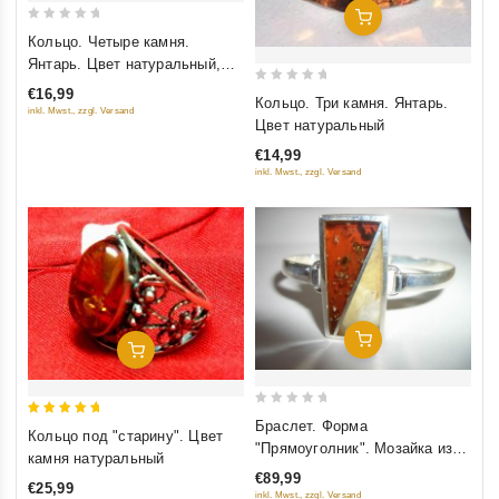
Добавить В Корзину
0
Кольцо. Четыре камня.
out
Янтарь. Цвет натуральный,
of
зеленый, желтый, красный
€16,99
0
5
Кольцо. Три камня. Янтарь.
inkl. Mwst., zzgl. Versand
out
Цвет натуральный
of
€14,99
5
inkl. Mwst., zzgl. Versand
Добавить В Корзину
Добавить В Корзину
0
Браслет. Форма
5
Кольцо под "старину". Цвет
out
"Прямоуголник". Мозайка из
out of 5
камня натуральный
of
янтаря
€89,99
5
€25,99
inkl. Mwst., zzgl. Versand