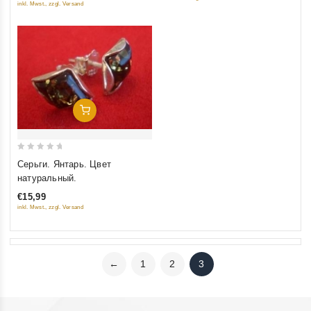
inkl. Mwst., zzgl. Versand
Добавить В Корзину
0
Серьги. Янтарь. Цвет
out
натуральный.
of
€15,99
5
inkl. Mwst., zzgl. Versand
←
1
2
3