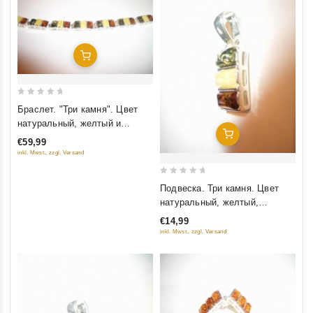
Добавить В Корзину
0
Браслет. "Три камня". Цвет
out
натуральный, желтый и
of
Добавить В Корзину
зеленый
€59,99
5
inkl. Mwst., zzgl. Versand
0
Подвеска. Три камня. Цвет
out
натуральный, желтый,
of
зеленый
€14,99
5
inkl. Mwst., zzgl. Versand