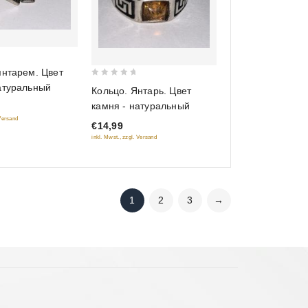
янтарем. Цвет
0
атуральный
Кольцо. Янтарь. Цвет
out
камня - натуральный
of
 Versand
€14,99
5
inkl. Mwst., zzgl. Versand
1
2
3
→