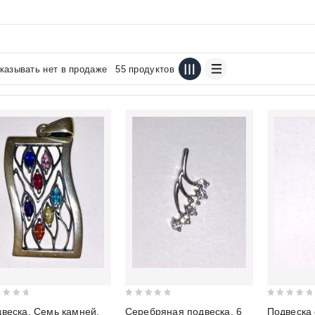
казывать нет в продаже
55 продуктов
0
0
веска. Семь камней.
Серебряная подвеска. 6
Подвеска 