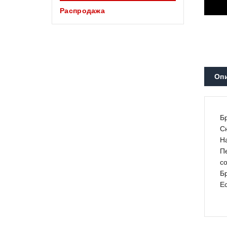
Распродажа
Оп
Б
С
Н
П
с
Б
Е