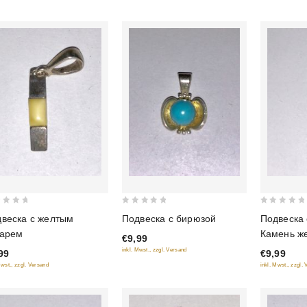
0
0
веска с желтым
Подвеска с бирюзой
Подвеска 
out
out
тарем
Камень же
€9,99
of
of
inkl. Mwst., zzgl. Versand
99
€9,99
5
5
Mwst., zzgl. Versand
inkl. Mwst., zzgl.