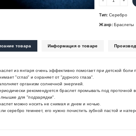
Тип:
Серебро
Жанр:
Браслеты
исание товара
Информация о товаре
Производ
раслет из янтаря очень эффективно помогает при детской боли 
нимает "сглаз" и охраняет от "дурного глаза".
аполняет организм солнечной энергией.
ериодически рекомендуется браслет промывать под проточной во
олнышке для "подзарядки".
раслет можно носить не снимая и днем и ночью.
сли серебро темнеет, его нужно почистить зубной пастой и нате