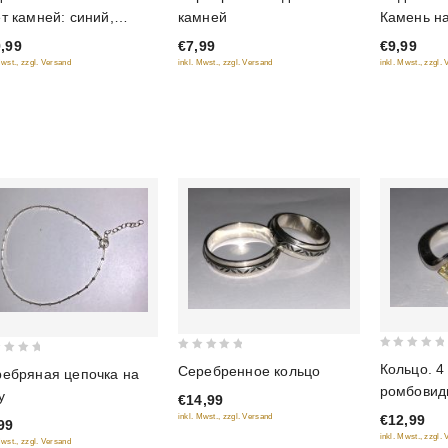
out
out
т камней: синий,
камней
Камень н
of
of
овый, малиновый,
цвета
,99
€7,99
€9,99
5
5
убой, фиолетовый,
Mwst., zzgl. Versand
inkl. Mwst., zzgl. Versand
inkl. Mwst., zzgl.
тый, оранжевый
0
0
Кольцо. 4
Серебренное кольцо
ебряная цепочка на
out
out
ромбовид
у
€14,99
of
of
Красный, 
€12,99
inkl. Mwst., zzgl. Versand
5
5
99
сиреневый
inkl. Mwst., zzgl.
Mwst., zzgl. Versand