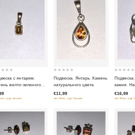
0
0
веска с янтарем.
Подвеска. Янтарь. Камень
Подвеска.
out
out
ень желто-зеленого
натурального цвета
камня. На
of
of
та
зеленый 
99
€11,99
€16,99
5
5
Mwst., zzgl. Versand
inkl. Mwst., zzgl. Versand
inkl. Mwst., zzgl.