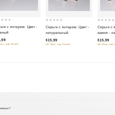
0
0
ьги с янтарем. Цвет -
Серьги с янтарем. Цвет -
Серьги с 
out
out
леный
натуральный
камня - н
of
of
,99
€15,99
€15,99
5
5
Mwst., zzgl. Versand
inkl. Mwst., zzgl. Versand
inkl. Mwst., zzgl.
товарах?