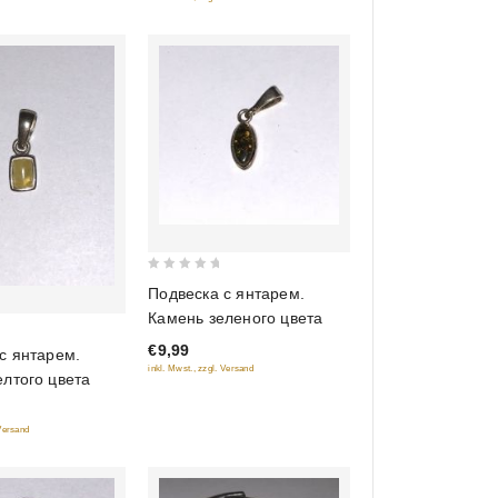
0
Подвеска с янтарем.
out
Камень зеленого цвета
of
€9,99
5
с янтарем.
inkl. Mwst., zzgl. Versand
лтого цвета
 Versand