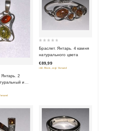
0
Браслет. Янтарь. 4 камня
out
натурального цвета
of
€89,99
5
inkl. Mwst., zzgl. Versand
 Янтарь. 2
туральный и
цвет
 Versand