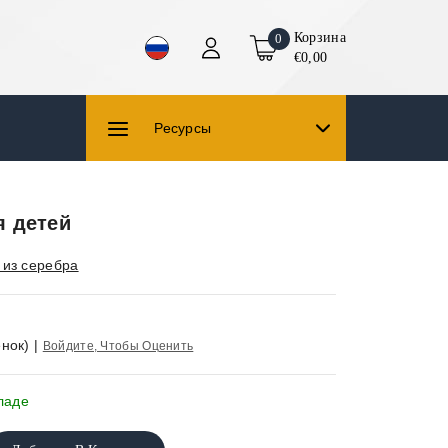
Корзина
0
€0,00
Ресурсы
я детей
 из серебра
нок)
|
Войдите, Чтобы Оценить
ладе