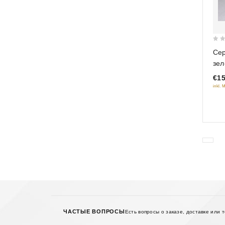
0
Сер
out
зе
of
€15
5
inkl. 
ЧАСТЫЕ ВОПРОСЫ
Есть вопросы о заказе, доставке или 