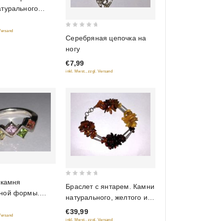
атурального
 Versand
0
Серебряная цепочка на
out
ногу
of
€7,99
5
inkl. Mwst., zzgl. Versand
 камня
0
Браслет с янтарем. Камни
out
ной формы.
натурального, желтого и
of
зеленый,
красного цвета
€39,99
5
, желтый цвет.
 Versand
inkl. Mwst., zzgl. Versand