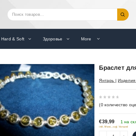
Искать:
Поиск
Hard & Soft
Здоровье
More
Браслет дл
Янтарь
|
Изделия
0
(
0
количество оце
out
of
€39,99
5
1 на ск
inkl. Mwst., zzgl. Versand