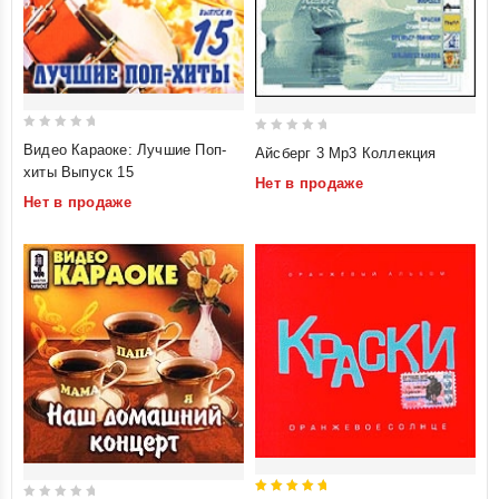
0
0
Видео Караоке: Лучшие Поп-
Айсберг 3 Mp3 Коллекция
out
out
хиты Выпуск 15
Нет в продаже
of
of
Нет в продаже
5
5