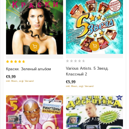
Добавить В Корзину
Добавить В Корзину
0
5
Various Artists. 5 Звезд.
Краски. Зеленый альбом
out
out of 5
Классный 2
€9,99
of
€5,99
inkl. Mwst., zzgl. Versand
5
inkl. Mwst., zzgl. Versand