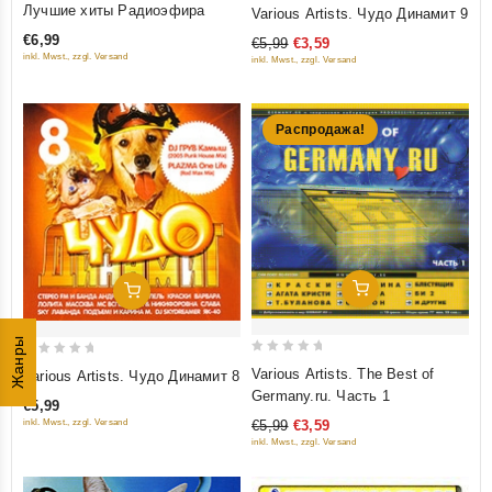
5
Лучшие хиты Радиоэфира
Various Artists. Чудо Динамит 9
out
out of 5
€6,99
€5,99
€3,59
of
inkl. Mwst., zzgl. Versand
inkl. Mwst., zzgl. Versand
5
Распродажа!
Добавить В Корзину
Добавить В Корзину
Жанры
0
0
Various Artists. The Best of
Various Artists. Чудо Динамит 8
out
out
Germany.ru. Часть 1
€5,99
of
of
inkl. Mwst., zzgl. Versand
€5,99
€3,59
5
5
inkl. Mwst., zzgl. Versand