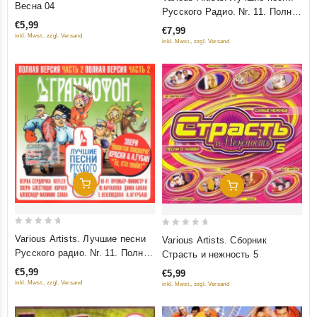
Весна 04
out
Русского Радио. Nr. 11. Полная
of
of
€5,99
версия. Часть 1
€7,99
5
5
inkl. Mwst., zzgl. Versand
inkl. Mwst., zzgl. Versand
Добавить В Корзину
Добавить В Корзину
0
0
Various Artists. Лучшие песни
Various Artists. Сборник
out
out
Русского радио. Nr. 11. Полная
Страсть и нежность 5
of
of
версия. Часть 2
€5,99
€5,99
5
5
inkl. Mwst., zzgl. Versand
inkl. Mwst., zzgl. Versand