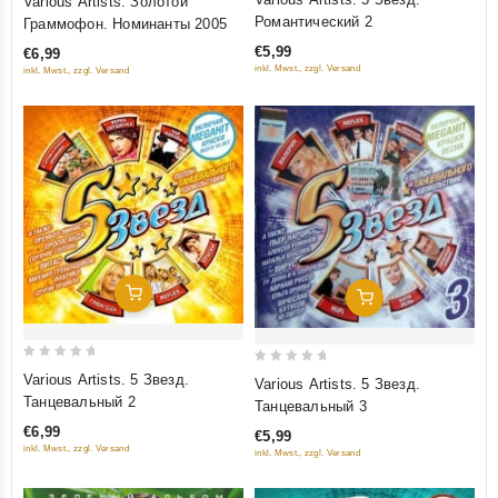
Various Artists. Золотой
out
out
Романтический 2
Граммофон. Номинанты 2005
of
of
€5,99
€6,99
5
5
inkl. Mwst., zzgl. Versand
inkl. Mwst., zzgl. Versand
Добавить В Корзину
Добавить В Корзину
0
0
Various Artists. 5 Звезд.
Various Artists. 5 Звезд.
out
out
Танцевальный 2
Танцевальный 3
of
of
€6,99
€5,99
5
5
inkl. Mwst., zzgl. Versand
inkl. Mwst., zzgl. Versand