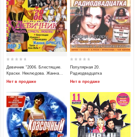
0
0
Девичник "2006. Блестящие.
Популярная 20.
out
out
Краски. Неклюдова. Жанна
Радиодвадцатка
of
of
Фриске. Тутси. Катя Лель
Нет в продаже
Нет в продаже
5
5
(mp3)