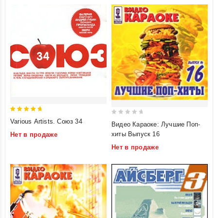
5
0
Various Artists. Союз 34
Видео Караоке: Лучшие Поп-
out of 5
out
хиты Выпуск 16
Нет в продаже
of
Нет в продаже
5