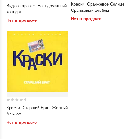
5
0
Краски. Оранжевое Солнце.
Видео караоке: Наш домашний
out of 5
out
Оранжевый альбом
концерт
of
Нет в продаже
Нет в продаже
5
0
Краски. Старший Брат. Желтый
out
Альбом
of
Нет в продаже
5