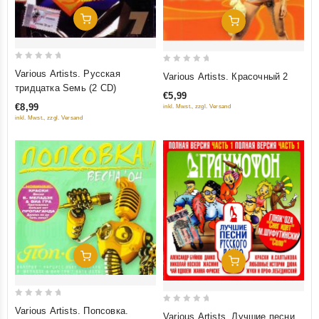
Добавить В Корзину
Добавить В Корзину
0
0
Various Artists. Русская
Various Artists. Красочный 2
out
out
тридцатка Sемь (2 CD)
€5,99
of
of
€8,99
inkl. Mwst., zzgl. Versand
5
5
inkl. Mwst., zzgl. Versand
Добавить В Корзину
Добавить В Корзину
0
0
Various Artists. Попсовка.
Various Artists. Лучшие песни
out