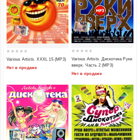
0
0
Various Artists. Дискотека Руки
Various Artists. XXXL 15 (MP3)
out
out
вверх. Часть 2 (MP3)
Нет в продаже
of
of
Нет в продаже
5
5