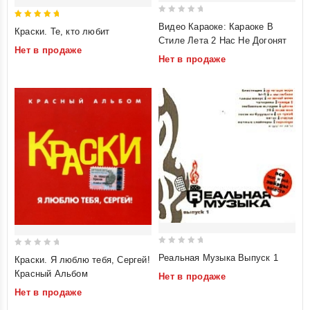
0
5
Видео Караоке: Караоке В
Краски. Те, кто любит
out
out of 5
Стиле Лета 2 Нас Не Догонят
Нет в продаже
of
Нет в продаже
5
0
0
Реальная Музыка Выпуск 1
Краски. Я люблю тебя, Сергей!
out
out
Красный Альбом
Нет в продаже
of
of
Нет в продаже
5
5