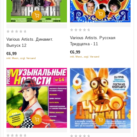
Добавить В Корзину
Добавить В Корзину
0
0
Various Artists. Русская
Various Artists. Динамит.
out
out
Тридцатка - 11
Выпуск 12
of
of
€6,99
€6,99
5
5
inkl. Mwst., zzgl. Versand
inkl. Mwst., zzgl. Versand
Добавить В Корзину
Добавить В Корзину