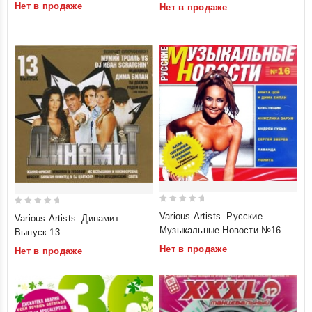
Нет в продаже
Нет в продаже
of
of
5
5
0
0
Various Artists. Русские
Various Artists. Динамит.
out
out
Музыкальные Новости №16
Выпуск 13
of
of
Нет в продаже
Нет в продаже
5
5