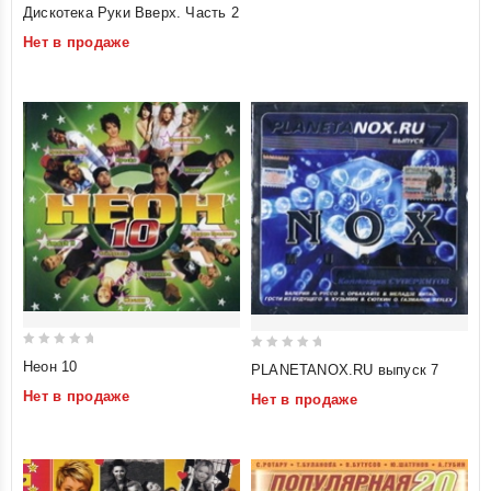
0
Дискотека Руки Вверх. Часть 2
out
Нет в продаже
of
5
0
0
Неон 10
PLANETANOX.RU выпуск 7
out
out
Нет в продаже
Нет в продаже
of
of
5
5