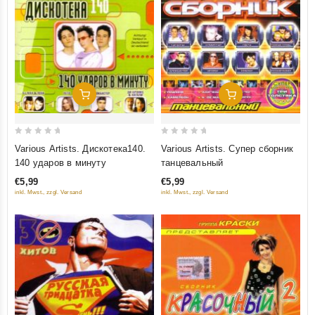
Добавить В Корзину
Добавить В Корзину
0
0
Various Artists. Дискотека140.
Various Artists. Супер сборник
out
out
140 ударов в минуту
танцевальный
of
of
€5,99
€5,99
5
5
inkl. Mwst., zzgl. Versand
inkl. Mwst., zzgl. Versand