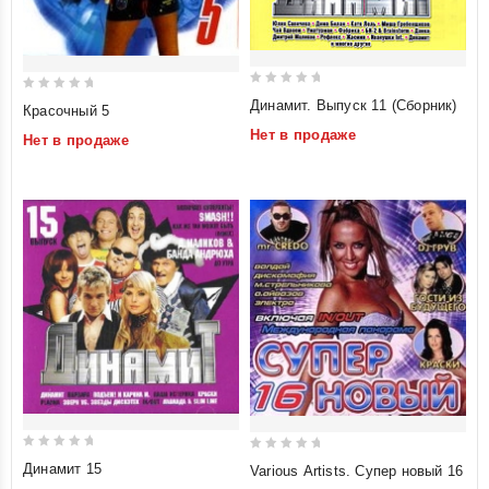
0
0
Динамит. Выпуск 11 (Сборник)
Красочный 5
out
out
Нет в продаже
Нет в продаже
of
of
5
5
0
0
Динамит 15
Various Artists. Супер новый 16
out
out