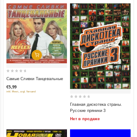
Добавить В Корзину
0
Самые Сливки Танцевальные
out
€5,99
of
inkl. Mwst., zzgl. Versand
5
0
Главная дискотека страны.
out
Русские пряники 3
of
Нет в продаже
5