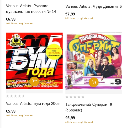
0
0
Various Artists. Русские
Various Artists. Чудо Динамит 6
out
out
музыкальные новости № 14
€7,99
of
of
inkl. Mwst., zzgl. Versand
€6,99
5
5
inkl. Mwst., zzgl. Versand
Добавить В Корзину
Добавить В Корзину
0
0
Various Artists. Бум года 2005
Танцевальный Суперхит 9
out
out
(сборник)
€5,99
of
of
inkl. Mwst., zzgl. Versand
€5,99
5
5
inkl. Mwst., zzgl. Versand