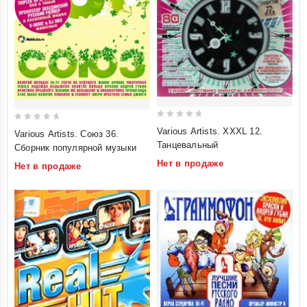
0
0
Various Artists. XXXL 12.
Various Artists. Союз 36.
out
out
Танцевальный
Сборник популярной музыки
of
of
Нет в продаже
Нет в продаже
5
5