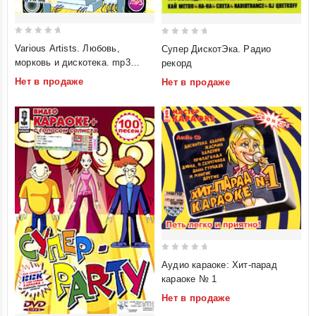
0
0
Various Artists. Любовь,
Супер ДискотЭка. Радио
out
out
морковь и дискотека. mp3
рекорд
of
of
Коллекция
Нет в продаже
Нет в продаже
5
5
0
Аудио караоке: Хит-парад
out
караоке № 1
of
Нет в продаже
5