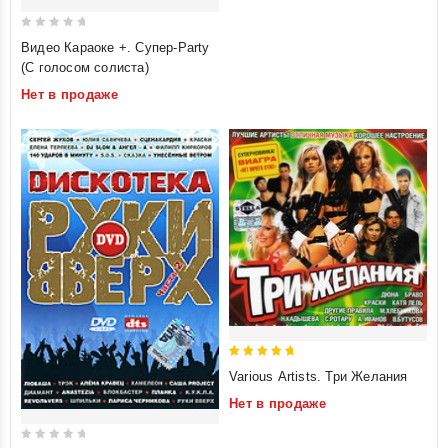
0
Видео Караоке +. Супер-Party
out
(С голосом солиста)
of
Нет в продаже
5
5
Various Artists. Три Желания
out of 5
Нет в продаже