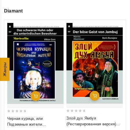
Diamant
0
Та
ou
(Р
of
(D
€7
5
inkl
Жанры
Добавить В Корзину
Добавить В Корзину
0
0
Злой дух Ямбуя
Черная курица, или
out
out
(Реставрированная версия)
Подземные жители
of
of
(Diamant)