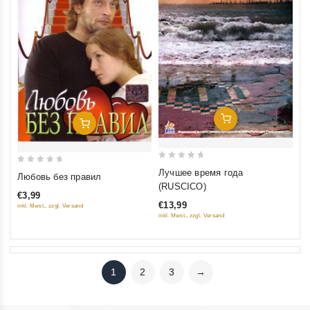
Добавить В Корзину
Добавить В Корзину
0
0
Лучшее время года
Любовь без правил
out
out
(RUSCICO)
€3,99
of
of
€13,99
inkl. Mwst., zzgl. Versand
5
5
inkl. Mwst., zzgl. Versand
1
2
3
→