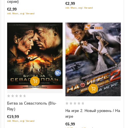
серии)
€2,99
of
of
inkl. Mwst., zzgl. Versand
€2,99
5
5
inkl. Mwst., zzgl. Versand
Добавить В Корзину
Добавить В Корзину
0
Битва за Севастополь (Blu-
out
0
Ray)
На игре 2. Новый уровень / На
of
out
игре
€19,99
5
of
inkl. Mwst., zzgl. Versand
€6,99
5