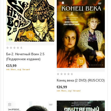
Добавить В Корзину
0
Би-2. Нечетный Воин 2.5
out
(Подарочное издание)
Добавить В Корзину
of
€15,99
5
inkl. Mwst., zzgl. Versand
0
Конец века (2 DVD) (RUSCICO)
out
€26,99
of
inkl. Mwst., zzgl. Versand
5