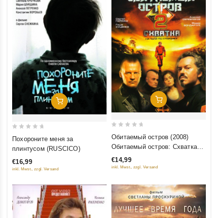
Добавить В Корзину
Добавить В Корзину
0
0
Обитаемый остров (2008)
Похороните меня за
out
out
Обитаемый остров: Схватка
плинтусом (RUSCICO)
of
of
(2009)
€14,99
€16,99
5
5
inkl. Mwst., zzgl. Versand
inkl. Mwst., zzgl. Versand