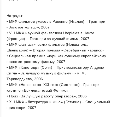
Награды:
• МКФ фильмов ужасов в Равенне (Италия) – Гран-при
«Золотое кольцо», 2007
• VIII МКФ научной фантастики Utopiales в Нанте
(Франция) – Гран-при за лучший фильм, 2007
• МКФ фантастических фильмов (Невшатель,
Швейцария) – Вторая премия «Серебряный нарцисс»
• Сециальная премия жюри как лучшему европейскому
полнометражному фильму, 2007
• МКФ «Кинотавр» (Сочи) – Приз композитору Андрею
Сигле «За лучшую музыку к фильму» им. М.
Таривердиева, 2006
• МКФ «Новое кино. XXI век» (Смоленск) - Гран-при
картине «Бриллиантовый Феникс»
• Приз «За лучшую работу оператора», 2006
• XIII МКФ «Литература и кино» (Гатчина) – Специальный
приз жюри, 2007