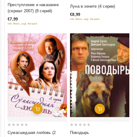
0
0
Преступление и наказание
Луна в зените (4 серии)
out
out
(сериал 2007) (8 серий)
€8,99
of
of
€7,99
inkl. Mwst., zzgl. Versand
5
5
inkl. Mwst., zzgl. Versand
Добавить В Корзину
Добавить В Корзину
0
0
Сумасшедшая любовь (2
Поводырь
out
out