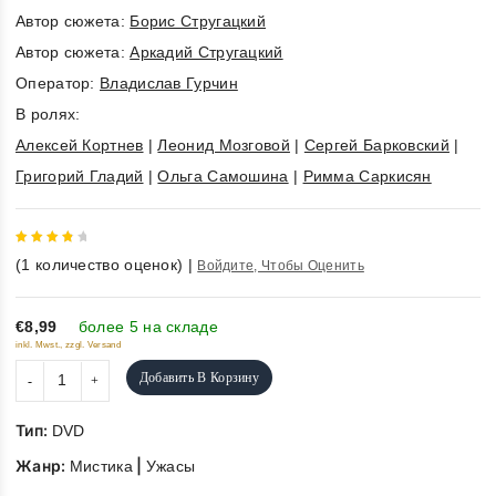
Автор сюжета:
Борис Стругацкий
Автор сюжета:
Аркадий Стругацкий
Оператор:
Владислав Гурчин
В ролях:
Алексей Кортнев
|
Леонид Мозговой
|
Сергей Барковский
|
Григорий Гладий
|
Ольга Самошина
|
Римма Саркисян
4
out
(
1
количество оценок)
|
Войдите, Чтобы Оценить
of 5
€8,99
более 5 на складе
inkl. Mwst., zzgl. Versand
Добавить В Корзину
Тип:
DVD
Жанр:
|
Мистика
Ужасы