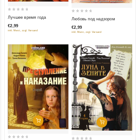
0
0
Лучшее время года
Любовь под надзором
out
out
€2,99
€2,99
of
of
inkl. Mwst., zzgl. Versand
inkl. Mwst., zzgl. Versand
5
5
Добавить В Корзину
Добавить В Корзину