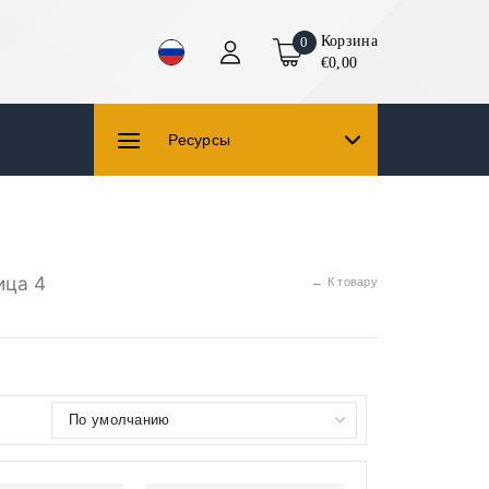
Корзина
0
€0,00
Ресурсы
ица 4
← К товару