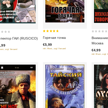
5
0
Горячая точка
Внимание,
пектор ГАИ (RUSCICO)
out of 5
out
Москва
€5,99
,99
of
inkl. Mwst., zzgl. Versand
Mwst., zzgl. Versand
€4,99
5
inkl. Mwst., zzgl.