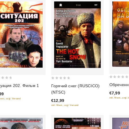
0
0
Обреченн
уация 202. Фильм 1
Горячий снег (RUSCICO)
out
out
(NTSC)
€7,99
99
of
of
inkl. Mwst., zzgl.
Mwst., zzgl. Versand
5
€12,99
5
inkl. Mwst., zzgl. Versand