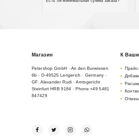
Есть ли минимальная сумма заказа?
Магазин
К Ваши
Petershop GmbH · An den Burwiesen
Прайс
6b · D-49525 Lengerich · Germany ·
Добави
GF: Alexander Rudi · Amtsgericht
Расши
Steinfurt HRB 9184 · Phone +49 5481
Контак
847429
Отмен