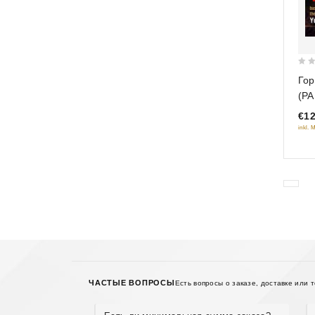
0
Гор
out
(PA
of
€12
5
inkl. 
ЧАСТЫЕ ВОПРОСЫ
Есть вопросы о заказе, доставке или 