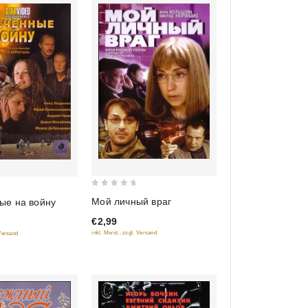
0
Мой личный враг
ые на войну
out
€2,99
of
inkl. Mwst., zzgl. Versand
 Versand
5