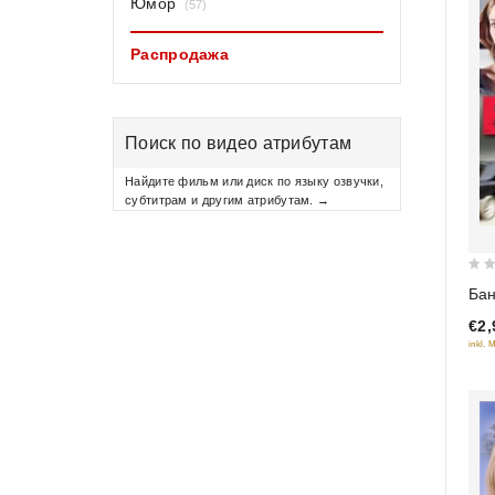
Юмор
(57)
Распродажа
Поиск по видео атрибутам
Найдите фильм или диск по языку озвучки,
субтитрам и другим атрибутам. →
0
Ба
out
€2,
of
inkl. 
5