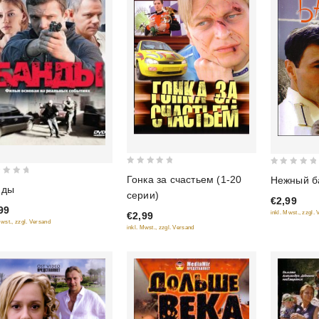
0
0
Гонка за счастьем (1-20
Нежный б
out
out
нды
серии)
€2,99
of
of
99
inkl. Mwst., zzgl.
€2,99
5
5
Mwst., zzgl. Versand
inkl. Mwst., zzgl. Versand