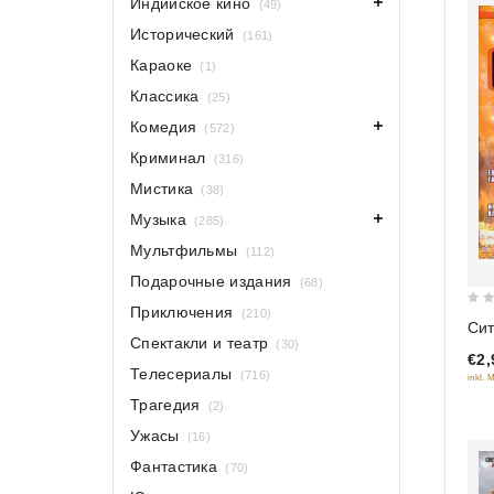
Индийское кино
(49)
Исторический
(161)
Караоке
(1)
Классика
(25)
Комедия
(572)
Криминал
(316)
Мистика
(38)
Музыка
(285)
Мультфильмы
(112)
Подарочные издания
(68)
Приключения
(210)
0
Сит
out
Спектакли и театр
(30)
€2,
of
Телесериалы
(716)
inkl. 
5
Трагедия
(2)
Ужасы
(16)
Фантастика
(70)