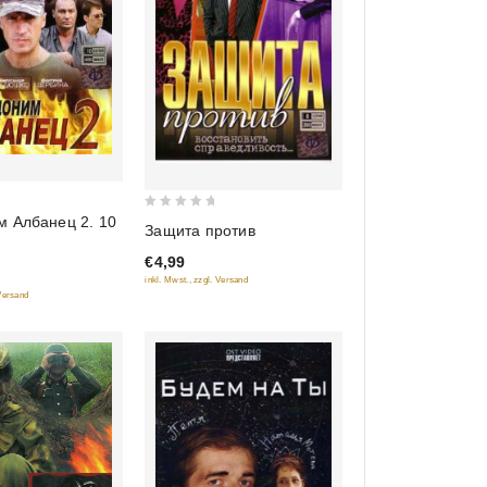
0
м Албанец 2. 10
Защита против
out
€4,99
of
inkl. Mwst., zzgl. Versand
5
 Versand