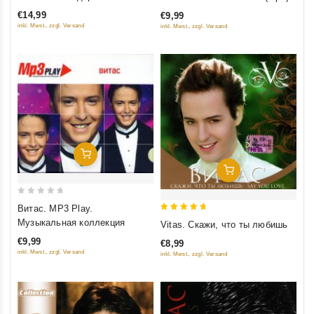
out
of
мир
€14,99
€9,99
of
5
inkl. Mwst., zzgl. Versand
inkl. Mwst., zzgl. Versand
5
Добавить В Корзину
Добавить В Корзину
0
Витас. MP3 Play.
out
5
Музыкальная коллекция
Vitas. Скажи, что ты любишь
of
out of 5
€9,99
€8,99
5
inkl. Mwst., zzgl. Versand
inkl. Mwst., zzgl. Versand