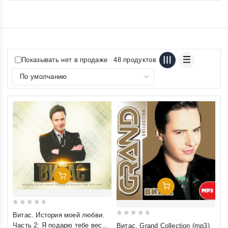
Показывать нет в продаже
48 продуктов
Добавить В Корзину
Добавить В Корзину
0
Витас. История моей любви.
0
out
Часть 2: Я подарю тебе весь
Витас. Grand Collection (mp3)