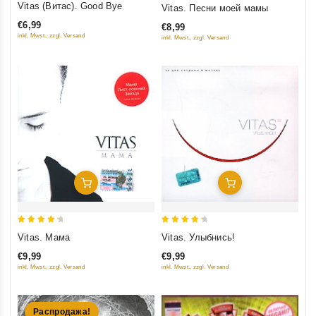
4.5
Vitas (Витас). Good Bye
Vitas. Песни моей мамы
out of 5
out of 5
€6,99
€8,99
inkl. Mwst., zzgl. Versand
inkl. Mwst., zzgl. Versand
Добавить В Корзину
Добавить В Корзину
4.5
4.5
Vitas. Мама
Vitas. Улыбнись!
out of 5
out of 5
€9,99
€9,99
inkl. Mwst., zzgl. Versand
inkl. Mwst., zzgl. Versand
Распродажа!