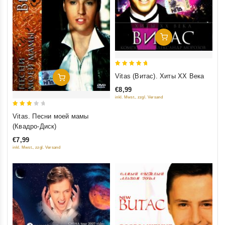
Добавить В Корзину
5
Vitas (Витас). Хиты XX Века
Добавить В Корзину
out of 5
€8,99
inkl. Mwst., zzgl. Versand
3
Vitas. Песни моей мамы
out
(Квадро-Диск)
of 5
€7,99
inkl. Mwst., zzgl. Versand