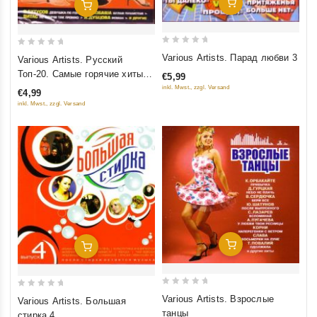
Добавить В Корзину
Добавить В Корзину
0
0
Various Artists. Парад любви 3
Various Artists. Русский
out
out
Топ-20. Самые горячие хиты
€5,99
of
of
сезона
inkl. Mwst., zzgl. Versand
€4,99
5
5
inkl. Mwst., zzgl. Versand
Добавить В Корзину
Добавить В Корзину
0
0
Various Artists. Взрослые
Various Artists. Большая
out
out
танцы
стирка 4