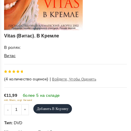
Vitas (Витас). В Кремле
В ролях:
Витас
5
out of
(
4
количество оценок)
|
Войдите, Чтобы Оценить
5
€11,99
более 5 на складе
inkl. Mwst., zzgl. Versand
Добавить В Корзину
Тип:
DVD