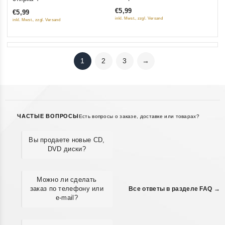
of
of
€5,99
€5,99
5
5
inkl. Mwst., zzgl. Versand
inkl. Mwst., zzgl. Versand
1
2
3
→
ЧАСТЫЕ ВОПРОСЫ
Есть вопросы о заказе, доставке или товарах?
Вы продаете новые CD,
DVD диски?
Можно ли сделать
заказ по телефону или
Все ответы в разделе FAQ →
e-mail?