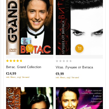
Добавить В Корзину
Добавить В Корзину
5
0
Витас. Grand Collection
Vitas. Лучшее от Витаса
out of 5
out
€14,99
€9,99
of
inkl. Mwst., zzgl. Versand
inkl. Mwst., zzgl. Versand
5