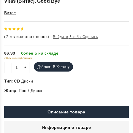
Vitas (Витас). Good Bye
Витас
5
out of
(
2
количество оценок)
|
Войдите, Чтобы Оценить
5
€6,99
более 5 на складе
inkl. Mwst., zzgl. Versand
Добавить В Корзину
Тип:
CD Диски
Жанр:
Поп / Диско
Описание товара
Информация о товаре