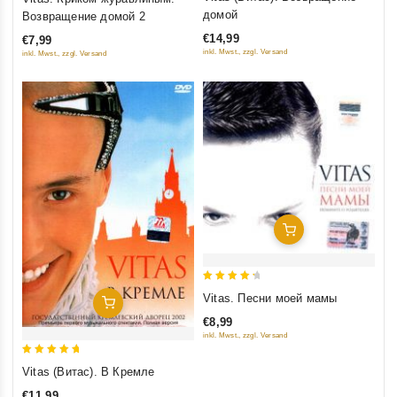
out of 5
out of 5
домой
Возвращение домой 2
€14,99
€7,99
inkl. Mwst., zzgl. Versand
inkl. Mwst., zzgl. Versand
Добавить В Корзину
4.5
Vitas. Песни моей мамы
Добавить В Корзину
out of 5
€8,99
inkl. Mwst., zzgl. Versand
5
Vitas (Витас). В Кремле
out of 5
€11,99