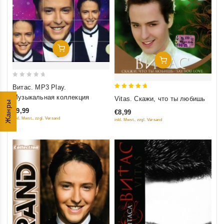
Добавить В Корзину
Добавить В Корзину
0
Витас. MP3 Play.
out
5
Музыкальная коллекция
Vitas. Скажи, что ты любишь
Жанры
of
out of 5
€9,99
€8,99
5
inkl. Mwst., zzgl. Versand
inkl. Mwst., zzgl. Versand