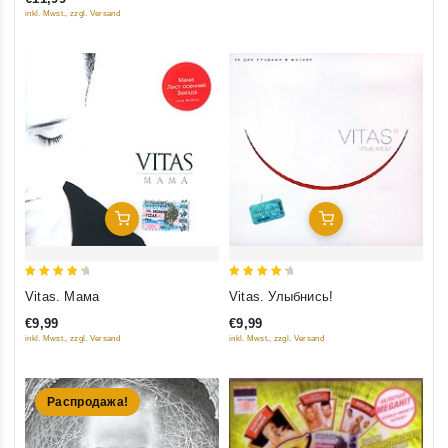
inkl. Mwst., zzgl. Versand
Добавить В Корзину
Добавить В Корзину
4.5
4.5
Vitas. Мама
Vitas. Улыбнись!
out of 5
out of 5
€9,99
€9,99
inkl. Mwst., zzgl. Versand
inkl. Mwst., zzgl. Versand
Распродажа!