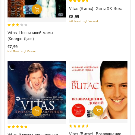
5
Vitas (Витас). Хиты XX Века
Добавить В Корзину
out of 5
€8,99
inkl. Mwst., zzgl. Versand
3
Vitas. Песни моей мамы
out
(Квадро-Диск)
of 5
€7,99
inkl. Mwst., zzgl. Versand
Добавить В Корзину
Добавить В Корзину
5
5
Vitas (Витас). Возвращение
Vitas. Криком журавлиным.