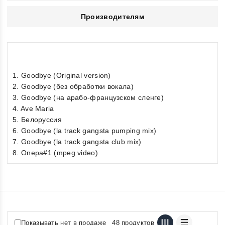
Производителям
1. Goodbye (Original version)
2. Goodbye (без обработки вокала)
3. Goodbye (на арабо-французском сленге)
4. Ave Maria
5. Белоруссия
6. Goodbye (la track gangsta pumping mix)
7. Goodbye (la track gangsta club mix)
8. Onepa#1 (mpeg video)
Показывать нет в продаже
48 продуктов