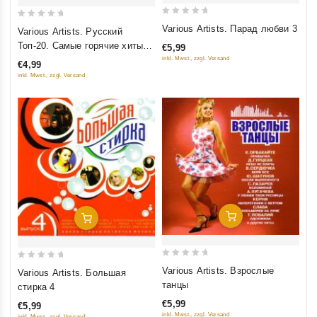
0
0
Various Artists. Парад любви 3
Various Artists. Русский
out
out
Топ-20. Самые горячие хиты
€5,99
of
of
сезона
inkl. Mwst., zzgl. Versand
€4,99
5
5
inkl. Mwst., zzgl. Versand
Добавить В Корзину
Добавить В Корзину
0
0
Various Artists. Взрослые
Various Artists. Большая
out
out
танцы
стирка 4
of
of
€5,99
€5,99
5
5
inkl. Mwst., zzgl. Versand
inkl. Mwst., zzgl. Versand