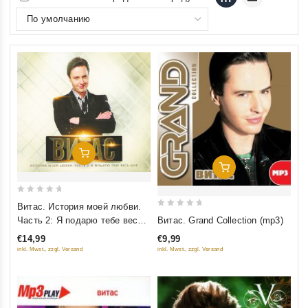
Добавить В Корзину
Добавить В Корзину
0
Витас. История моей любви.
0
out
Часть 2: Я подарю тебе весь
Витас. Grand Collection (mp3)
out
of
мир
€14,99
€9,99
of
5
inkl. Mwst., zzgl. Versand
inkl. Mwst., zzgl. Versand
5