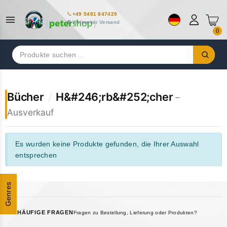
+49 5481 847429
Weltweiter Versand
0
Suchen
nach:
Bücher
/
H&#246;rb&#252;cher
–
Ausverkauf
Es wurden keine Produkte gefunden, die Ihrer Auswahl
entsprechen
Genres
HÄUFIGE FRAGEN
Fragen zu Bestellung, Lieferung oder Produkten?