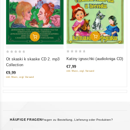
In Den Warenkorb
In Den Warenkorb
0
0
Katiny igruschki (audiokniga CD)
Ot skaski k skaske CD 2. mp3
out
out
Collection
€7,99
of
of
inkl. Mwst., zzgl. Versand
€9,99
5
5
inkl. Mwst., zzgl. Versand
HÄUFIGE FRAGEN
Fragen zu Bestellung, Lieferung oder Produkten?