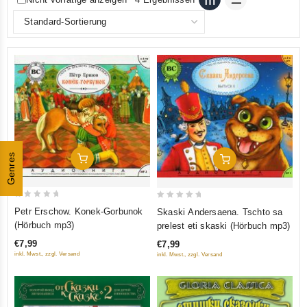
Genres
In Den Warenkorb
In Den Warenkorb
0
0
Petr Erschow. Konek-Gorbunok
Skaski Andersaena. Tschto sa
out
out
(Hörbuch mp3)
prelest eti skaski (Hörbuch mp3)
of
of
€7,99
€7,99
5
5
inkl. Mwst., zzgl. Versand
inkl. Mwst., zzgl. Versand