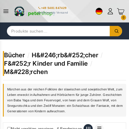
+49 5481 847429
Weltweiter Versand
0
Suchen
nach:
Bücher
/
H&#246;rb&#252;cher
/
F&#252;r Kinder und Familie
/
M&#228;rchen
Märchen aus der reichen Folklore der slawischen und sowjetischen Welt, zum
Leben erweckt in Aufnahmen und Hörbüchern für junge Zuhörer. Geschichten
von Baba Yaga und dem Feuervogel, von Iwan und dem Grauen Wolf, von
Snegurotschka und den Zwölf Monaten: ein Schatzhaus der Fantasie, mit dem
Generationen von Kindern aufwuchsen.
Nicht vorrätige anzeigen
4 Ergebnissen