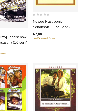
0
Nowoe Nastroenie
out
Schanson – The Best 2
of
€7,99
5
imyj Tschischow
inkl. Mwst., zzgl. Versand
rsasch) (10 serij)
 Versand