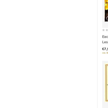
0
Eec
out
Les
of
No
€7,
5
inkl. 