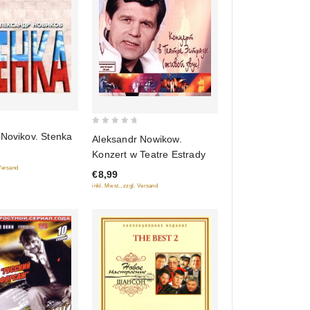
0
 Novikov. Stenka
Aleksandr Nowikow.
out
Konzert w Teatre Estrady
of
 Versand
€8,99
5
inkl. Mwst., zzgl. Versand