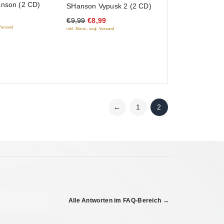
anson (2 CD)
SHanson Vypusk 2 (2 CD)
€9,99
€8,99
 Versand
inkl. Mwst., zzgl. Versand
←
1
2
Alle Antworten im FAQ-Bereich →