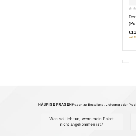
0
Der
out
(Pu
of
€11
5
inkl. 
HÄUFIGE FRAGEN
Fragen zu Bestellung, Lieferung oder Pro
Was soll ich tun, wenn mein Paket
nicht angekommen ist?