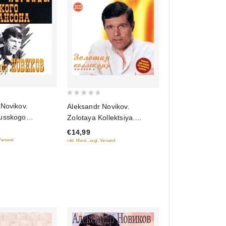
0
 Novikov.
Aleksandr Novikov.
out
usskogo
Zolotaya Kollektsiya.
of
 Tom 21
Vypusk 2 (2 CD)
€14,99
5
 Versand
inkl. Mwst., zzgl. Versand