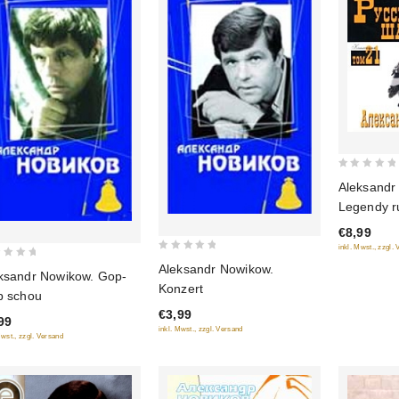
0
Aleksandr
out
Legendy r
of
shansona.
€8,99
5
inkl. Mwst., zzgl.
0
Aleksandr Nowikow.
ksandr Nowikow. Gop-
out
Konzert
p schou
of
€3,99
5
99
inkl. Mwst., zzgl. Versand
Mwst., zzgl. Versand