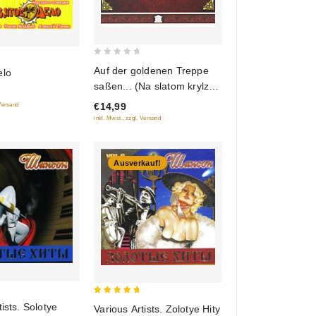
0
Auf der goldenen Treppe
elo
out
saßen... (Na slatom krylze
of
sideli) (RUSCICO)
€14,99
 Versand
5
inkl. Mwst., zzgl. Versand
Ausverkauf!
5
tists. Solotye
Various Artists. Zolotye Hity
out of 5