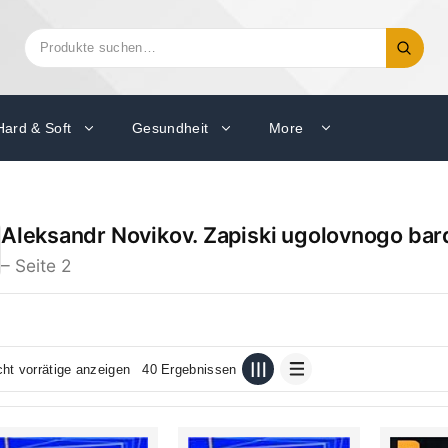
Suchen
Suche
nach:
Hard & Soft
Gesundheit
More
Aleksandr Novikov. Zapiski ugolovnogo bard
– Seite 2
cht vorrätige anzeigen
40 Ergebnissen