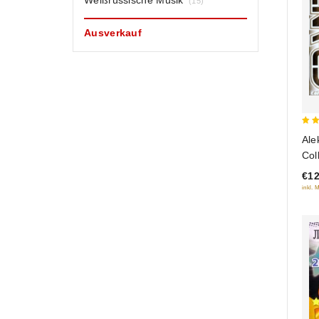
Weißrussische Musik
(15)
Ausverkauf
4.5
Ale
out
Col
€12
inkl. 