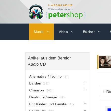
+49 5481 847429
Weltweiter Versand
Musik
Video
Bücher
Artikel aus dem Bereich
Audio CD
Alternative / Techno
(87)
Barden
(183)
Chanson
(760)
Ni
Deutsche Sänger
(111)
Für Kinder und Familie
(21)