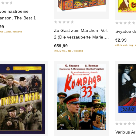
oe nastroenie
anson. The Best 1
99
0
0
Zu Gast zum Märchen. Vol.
Svyatoe d
Mwst., zzgl. Versand
out
out
2 (Die verzauberte Marie.
€2,99
of
of
Auf der goldenen Treppe
€59,99
inkl. Mwst., zzgl.
5
5
saßen... Die traurige Nixe.
inkl. Mwst., zzgl. Versand
Die Prinzessin auf der
Erbse. Herbstglocken)
(RUSCICO) (5 DVD)
0
Various Ar
out