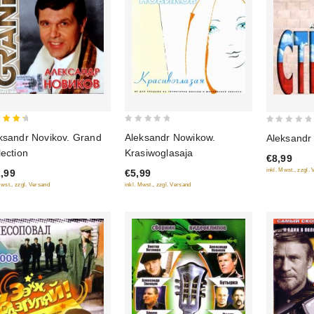
0
0
ksandr Novikov. Grand
Aleksandr Nowikow.
Aleksandr
 of 5
out
out
lection
Krasiwoglasaja
€8,99
of
of
inkl. Mwst., zzgl.
,99
€5,99
5
5
Mwst., zzgl. Versand
inkl. Mwst., zzgl. Versand