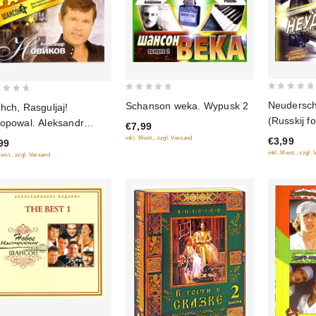
0
0
Neudersch
Schanson weka. Wypusk 2
hch, Rasguljaj!
out
out
(Russkij fo
opowal. Aleksandr
€7,99
of
of
wikow
inkl. Mwst., zzgl. Versand
€3,99
99
5
5
inkl. Mwst., zzgl.
Mwst., zzgl. Versand