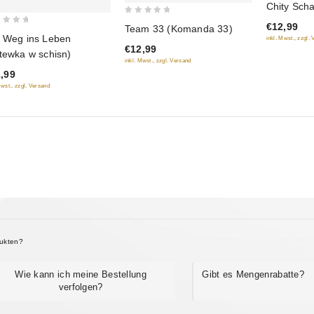
Chity Sch
of
0
€12,99
5
Team 33 (Komanda 33)
out
 Weg ins Leben
inkl. Mwst., zzgl.
€12,99
of
tewka w schisn)
inkl. Mwst., zzgl. Versand
5
,99
Mwst., zzgl. Versand
dukten?
Wie kann ich meine Bestellung
Gibt es Mengenrabatte?
verfolgen?