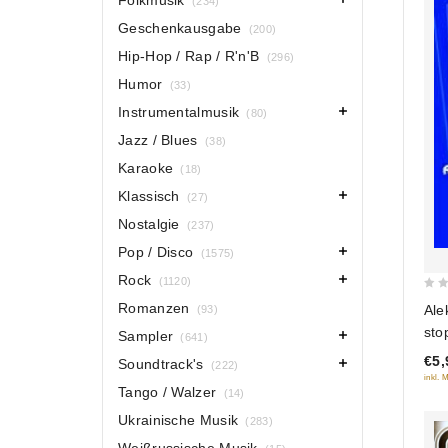
Folkmusik
(234)
Geschenkausgabe
(200)
Hip-Hop / Rap / R'n'B
(296)
Humor
(33)
Instrumentalmusik
(80)
Jazz / Blues
(38)
Karaoke
(18)
Klassisch
(27)
Nostalgie
(237)
Pop / Disco
(1575)
Rock
(1120)
0
Romanzen
Ale
(93)
out
sto
Sampler
(641)
of
€5,
5
Soundtrack's
(222)
inkl. 
Tango / Walzer
(14)
Ukrainische Musik
(283)