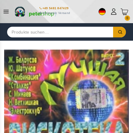
+49 5481 847429
Weltweiter Versand
0
Suchen
nach: