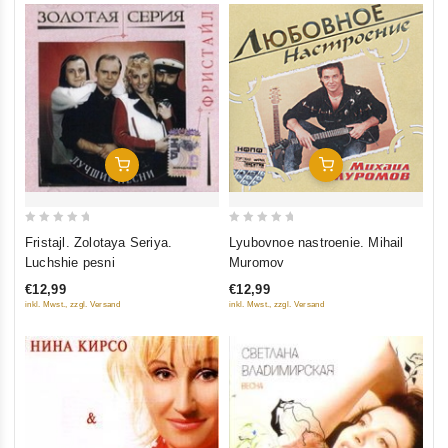
In Den Warenkorb
In Den Warenkorb
0
0
Fristajl. Zolotaya Seriya.
Lyubovnoe nastroenie. Mihail
out
out
Luchshie pesni
Muromov
of
of
€12,99
€12,99
5
5
inkl. Mwst., zzgl. Versand
inkl. Mwst., zzgl. Versand