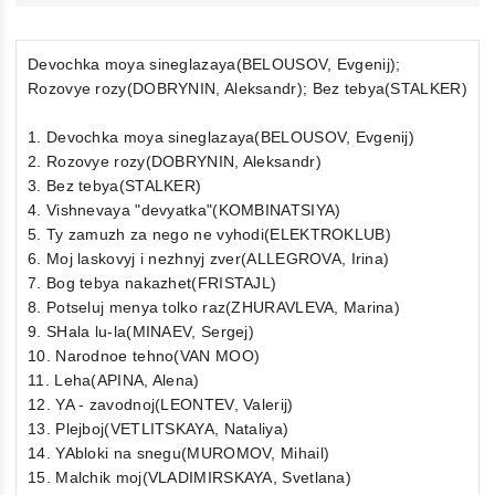
Devochka moya sineglazaya(BELOUSOV, Evgenij);
Rozovye rozy(DOBRYNIN, Aleksandr); Bez tebya(STALKER)
1. Devochka moya sineglazaya(BELOUSOV, Evgenij)
2. Rozovye rozy(DOBRYNIN, Aleksandr)
3. Bez tebya(STALKER)
4. Vishnevaya "devyatka"(KOMBINATSIYA)
5. Ty zamuzh za nego ne vyhodi(ELEKTROKLUB)
6. Moj laskovyj i nezhnyj zver(ALLEGROVA, Irina)
7. Bog tebya nakazhet(FRISTAJL)
8. Potseluj menya tolko raz(ZHURAVLEVA, Marina)
9. SHala lu-la(MINAEV, Sergej)
10. Narodnoe tehno(VAN MOO)
11. Leha(APINA, Alena)
12. YA - zavodnoj(LEONTEV, Valerij)
13. Plejboj(VETLITSKAYA, Nataliya)
14. YAbloki na snegu(MUROMOV, Mihail)
15. Malchik moj(VLADIMIRSKAYA, Svetlana)