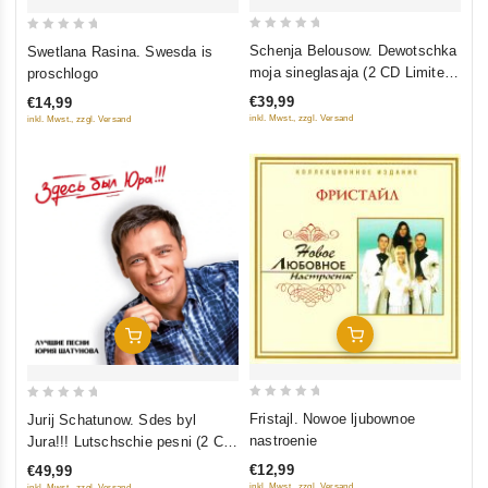
0
0
Schenja Belousow. Dewotschka
Swetlana Rasina. Swesda is
out
out
moja sineglasaja (2 CD Limited
proschlogo
of
of
Edition) (1990/2026)
€39,99
€14,99
5
5
inkl. Mwst., zzgl. Versand
inkl. Mwst., zzgl. Versand
In Den Warenkorb
In Den Warenkorb
0
0
Fristajl. Nowoe ljubownoe
Jurij Schatunow. Sdes byl
out
out
nastroenie
Jura!!! Lutschschie pesni (2 CD
of
of
Limited Edition)
€12,99
€49,99
5
5
inkl. Mwst., zzgl. Versand
inkl. Mwst., zzgl. Versand