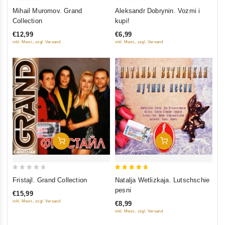
4.5
5
Mihail Muromov. Grand
Aleksandr Dobrynin. Vozmi i
out of 5
out of 5
Collection
kupi!
€12,99
€6,99
inkl. Mwst., zzgl. Versand
inkl. Mwst., zzgl. Versand
In Den Warenkorb
In Den Warenkorb
0
5
Fristajl. Grand Collection
Natalja Wetlizkaja. Lutschschie
out
out of 5
pesni
€15,99
of
inkl. Mwst., zzgl. Versand
€8,99
5
inkl. Mwst., zzgl. Versand