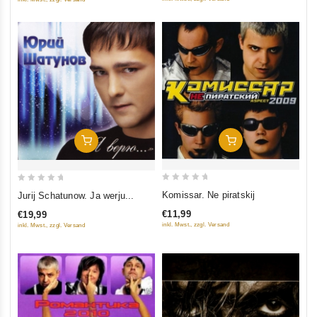
In Den Warenkorb
In Den Warenkorb
0
0
Komissar. Ne piratskij
Jurij Schatunow. Ja werju...
out
out
€11,99
€19,99
of
of
inkl. Mwst., zzgl. Versand
inkl. Mwst., zzgl. Versand
5
5