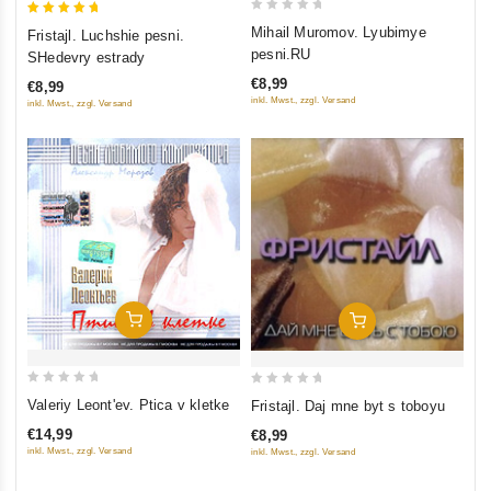
0
5
Mihail Muromov. Lyubimye
Fristajl. Luchshie pesni.
out
out of 5
pesni.RU
SHedevry estrady
of
€8,99
€8,99
5
inkl. Mwst., zzgl. Versand
inkl. Mwst., zzgl. Versand
In Den Warenkorb
In Den Warenkorb
0
0
Valeriy Leont'ev. Ptica v kletke
Fristajl. Daj mne byt s toboyu
out
out
€14,99
€8,99
of
of
inkl. Mwst., zzgl. Versand
inkl. Mwst., zzgl. Versand
5
5