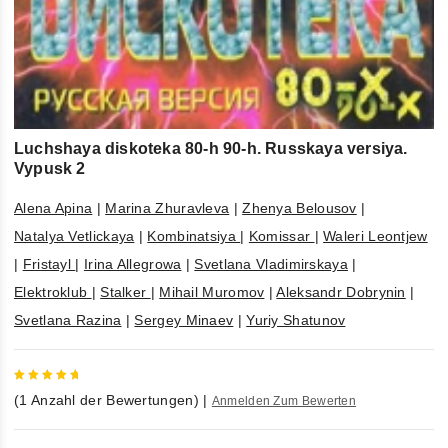
Luchshaya diskoteka 80-h 90-h. Russkaya versiya.
Vypusk 2
Alena Apina
|
Marina Zhuravleva
|
Zhenya Belousov
|
Natalya Vetlickaya
|
Kombinatsiya
|
Komissar
|
Waleri Leontjew
|
Fristayl
|
Irina Allegrowa
|
Svetlana Vladimirskaya
|
Elektroklub
|
Stalker
|
Mihail Muromov
|
Aleksandr Dobrynin
|
Svetlana Razina
|
Sergey Minaev
|
Yuriy Shatunov
5
out of
(
1
Anzahl der Bewertungen)
|
Anmelden Zum Bewerten
5