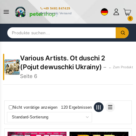
+49 5481 847429
Weltweiter Versand
0
Suchen
nach:
Various Artists. Ot duschi 2
(Pojut dewuschki Ukrainy)
–
← Zum Produkt
Seite 6
Nicht vorrätige anzeigen
120 Ergebnissen