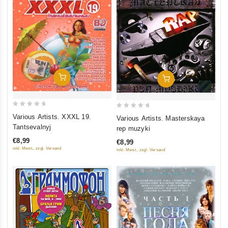
In Den Warenkorb
In Den Warenkorb
0
0
Various Artists. XXXL 19.
Various Artists. Masterskaya
out
out
Tantsevalnyj
rep muzyki
of
of
€8,99
€8,99
5
5
inkl. Mwst., zzgl. Versand
inkl. Mwst., zzgl. Versand