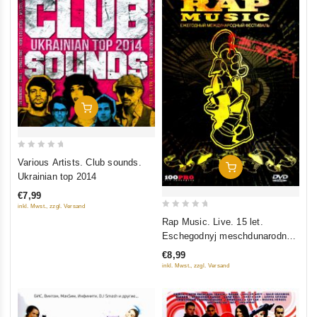
In Den Warenkorb
0
Various Artists. Club sounds.
In Den Warenkorb
out
Ukrainian top 2014
of
€7,99
5
inkl. Mwst., zzgl. Versand
0
Rap Music. Live. 15 let.
out
Eschegodnyj meschdunarodnyj
of
festiwal
€8,99
5
inkl. Mwst., zzgl. Versand