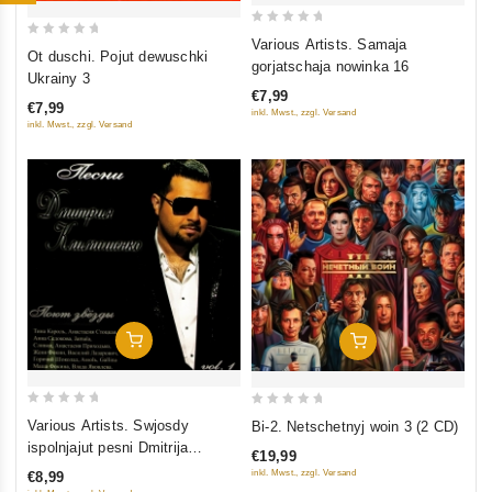
0
Various Artists. Samaja
0
Ot duschi. Pojut dewuschki
out
gorjatschaja nowinka 16
out
Ukrainy 3
of
of
€7,99
5
€7,99
inkl. Mwst., zzgl. Versand
5
inkl. Mwst., zzgl. Versand
In Den Warenkorb
In Den Warenkorb
0
0
Various Artists. Swjosdy
Bi-2. Netschetnyj woin 3 (2 CD)
out
out
ispolnjajut pesni Dmitrija
€19,99
of
of
Klimaschenko
inkl. Mwst., zzgl. Versand
€8,99
5
5