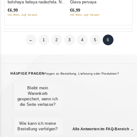
bolshaya belaya nadezhda. Ne
Glava pervaya
of
of
saundtrek
€6,99
€6,99
5
5
inkl. Mwst., zzgl. Versand
inkl. Mwst., zzgl. Versand
←
1
2
3
4
5
6
HÄUFIGE FRAGEN
Fragen zu Bestellung, Lieferung oder Produkten?
Bleibt mein
Warenkorb
gespeichert, wenn ich
die Seite verlasse?
Wie kann ich meine
Bestellung verfolgen?
Alle Antworten im FAQ-Bereich →