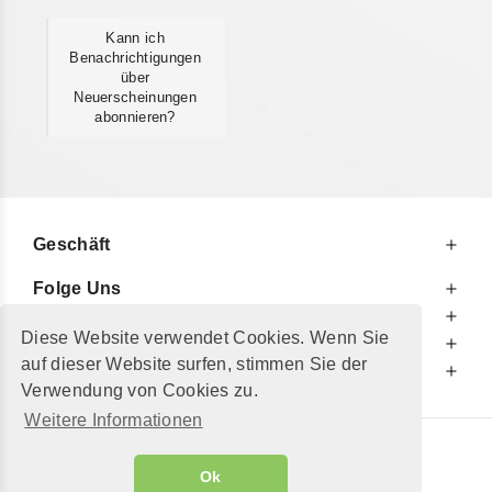
Kann ich
Benachrichtigungen
über
Neuerscheinungen
abonnieren?
Geschäft
Folge Uns
Zu Ihren Diensten
Diese Website verwendet Cookies. Wenn Sie
Zu Ihrer Information
auf dieser Website surfen, stimmen Sie der
Zusätzlich
Verwendung von Cookies zu.
Weitere Informationen
© 2002 - 2026
"Petershop GmbH"
|
Ok
Alle Preise inkl. MwSt. und zzgl.
Versandkosten