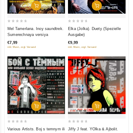
In Den Warenkorb
In Den Warenkorb
0
0
Mel Tamerlana. Inoy saundtrek.
Elka (Jolka). Duety (Spezielle
out
out
Sumerechnaya versiya
Ausgabe)
of
of
€7,99
€9,99
5
5
inkl. Mwst., zzgl. Versand
inkl. Mwst., zzgl. Versand
In Den Warenkorb
In Den Warenkorb
0
0
Various Artists. Boj s temnym ili
Jiffy J feat. YOlka & Ajbolit.
out
out