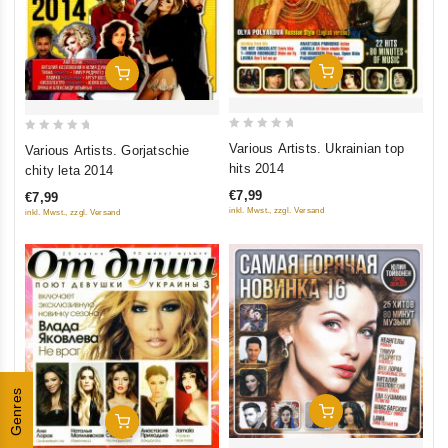
In Den Warenkorb
In Den Warenkorb
0
0
Various Artists. Ukrainian top
Various Artists. Gorjatschie
out
out
hits 2014
chity leta 2014
of
of
€7,99
€7,99
5
5
inkl. Mwst., zzgl. Versand
inkl. Mwst., zzgl. Versand
Genres
In Den Warenkorb
In Den Warenkorb