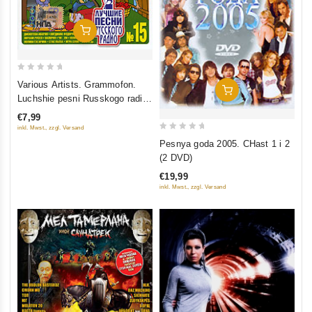
In Den Warenkorb
0
Various Artists. Grammofon.
In Den Warenkorb
out
Luchshie pesni Russkogo radio.
of
CHast 15
€7,99
5
inkl. Mwst., zzgl. Versand
0
Pesnya goda 2005. CHast 1 i 2
out
(2 DVD)
of
€19,99
5
inkl. Mwst., zzgl. Versand