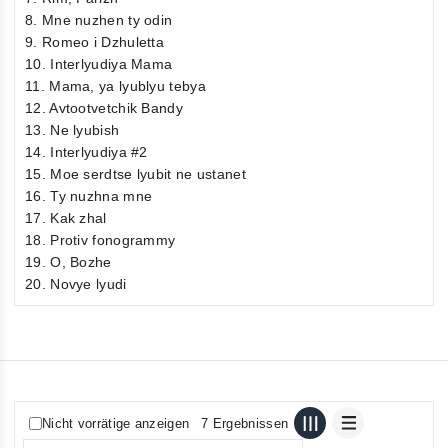
8. Mne nuzhen ty odin
9. Romeo i Dzhuletta
10. Interlyudiya Mama
11. Mama, ya lyublyu tebya
12. Avtootvetchik Bandy
13. Ne lyubish
14. Interlyudiya #2
15. Moe serdtse lyubit ne ustanet
16. Ty nuzhna mne
17. Kak zhal
18. Protiv fonogrammy
19. O, Bozhe
20. Novye lyudi
Nicht vorrätige anzeigen
7 Ergebnissen