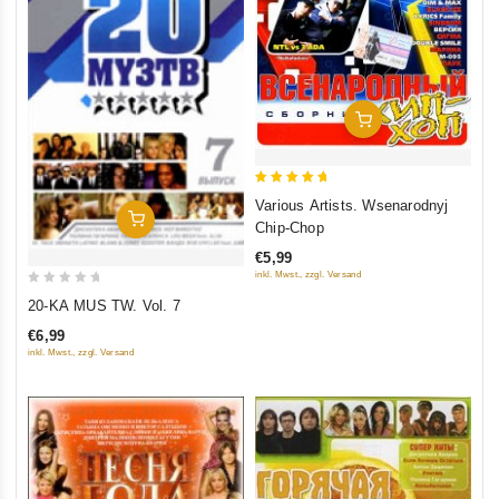
In Den Warenkorb
5
Various Artists. Wsenarodnyj
In Den Warenkorb
out of 5
Chip-Chop
€5,99
inkl. Mwst., zzgl. Versand
0
20-KA MUS TW. Vol. 7
out
€6,99
of
inkl. Mwst., zzgl. Versand
5