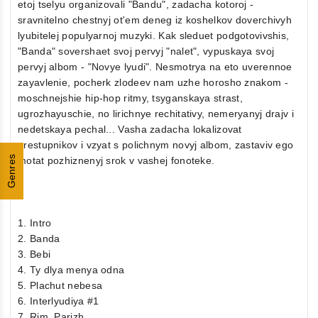
etoj tselyu organizovali "Bandu", zadacha kotoroj -
sravnitelno chestnyj ot'em deneg iz koshelkov doverchivyh
lyubitelej populyarnoj muzyki. Kak sleduet podgotovivshis,
"Banda" sovershaet svoj pervyj "nalet", vypuskaya svoj
pervyj albom - "Novye lyudi". Nesmotrya na eto uverennoe
zayavlenie, pocherk zlodeev nam uzhe horosho znakom -
moschnejshie hip-hop ritmy, tsyganskaya strast,
ugrozhayuschie, no lirichnye rechitativy, nemeryanyj drajv i
nedetskaya pechal... Vasha zadacha lokalizovat
prestupnikov i vzyat s polichnym novyj albom, zastaviv ego
Genres
motat pozhiznenyj srok v vashej fonoteke.
1. Intro
2. Banda
3. Bebi
4. Ty dlya menya odna
5. Plachut nebesa
6. Interlyudiya #1
7. Rim, Parizh