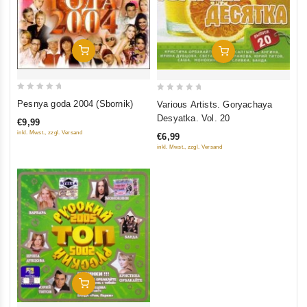
In Den Warenkorb
In Den Warenkorb
0
0
Pesnya goda 2004 (Sbornik)
Various Artists. Goryachaya
out
out
Desyatka. Vol. 20
€9,99
of
of
inkl. Mwst., zzgl. Versand
€6,99
5
5
inkl. Mwst., zzgl. Versand
In Den Warenkorb