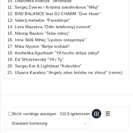
10. Diskoteka Avariya "Serenada"
11. Sergej Zverev i Kristina sveshnikova "Milyj"
12. BAD BALANCE feat.DJ CHARM "Don Hose"
13. Valerij meladze "Paralelnye"
14. Lera Masskva "Odin telefonnyj zvonok"
15. Nikolaj Baskov "Tebe odnoj"
16. Inna Stil& Mihej "Lyubov ostayotsya"
17. Mika Nyuton "Belye loshadi"
18. Anzhelika Agurbash "YA hochu tebya zabyt"
19. Ed SHulzhevskij "YA i Ty"
20. Sergej Kot & Lightbeat "Kolechko"
21. Ulyana Karakoz "Angely zdes bolshe ne zhivut" (remix)
Nicht vorrätige anzeigen
310 Ergebnissen