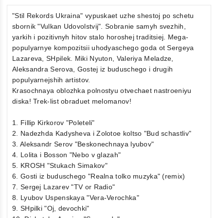
"Stil Rekords Ukraina" vypuskaet uzhe shestoj po schetu
sbornik "Vulkan Udovolstvij". Sobranie samyh svezhih,
yarkih i pozitivnyh hitov stalo horoshej traditsiej. Mega-
populyarnye kompozitsii uhodyaschego goda ot Sergeya
Lazareva, SHpilek. Miki Nyuton, Valeriya Meladze,
Aleksandra Serova, Gostej iz buduschego i drugih
populyarnejshih artistov.
Krasochnaya oblozhka polnostyu otvechaet nastroeniyu
diska! Trek-list obraduet melomanov!
1. Fillip Kirkorov "Poleteli"
2. Nadezhda Kadysheva i Zolotoe koltso "Bud schastliv"
3. Aleksandr Serov "Beskonechnaya lyubov"
4. Lolita i Bosson "Nebo v glazah"
5. KROSH "Stukach Simakov"
6. Gosti iz buduschego "Realna tolko muzyka" (remix)
7. Sergej Lazarev "TV or Radio"
8. Lyubov Uspenskaya "Vera-Verochka"
9. SHpilki "Oj, devochki"