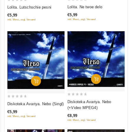
0
0
Lolita. Ne twoe delo
Lolita. Lutschschie pesni
out
out
€5,99
€5,99
of
of
inkl. Mwst., zzgl. Versand
inkl. Mwst., zzgl. Versand
5
5
In Den Warenkorb
In Den Warenkorb
0
0
Diskoteka Avariya. Nebo
Diskoteka Avariya. Nebo (Singl)
out
out
(+Video MPEG4)
€5,99
of
of
€8,99
inkl. Mwst., zzgl. Versand
5
5
inkl. Mwst., zzgl. Versand