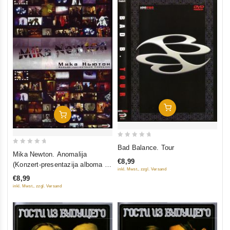
In Den Warenkorb
In Den Warenkorb
0
Bad Balance. Tour
0
out
Mika Newton. Anomalija
out
€8,99
(Konzert-presentazija alboma +
of
inkl. Mwst., zzgl. Versand
of
Videoklipy)
5
€8,99
5
inkl. Mwst., zzgl. Versand