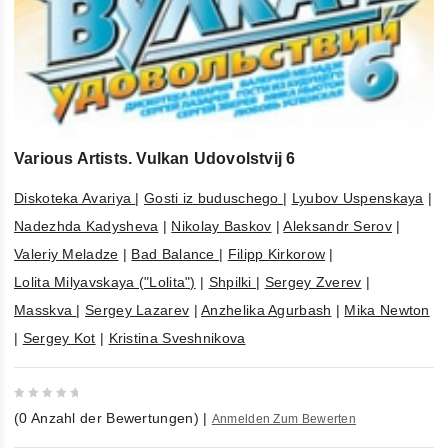
Various Artists. Vulkan Udovolstvij 6
Diskoteka Avariya
|
Gosti iz buduschego
|
Lyubov Uspenskaya
|
Nadezhda Kadysheva
|
Nikolay Baskov
|
Aleksandr Serov
|
Valeriy Meladze
|
Bad Balance
|
Filipp Kirkorow
|
Lolita Milyavskaya ("Lolita")
|
Shpilki
|
Sergey Zverev
|
Masskva
|
Sergey Lazarev
|
Anzhelika Agurbash
|
Mika Newton
|
Sergey Kot
|
Kristina Sveshnikova
0
(
0
Anzahl der Bewertungen)
|
Anmelden Zum Bewerten
out