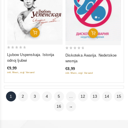
In Den Warenkorb
In Den Warenkorb
0
0
Ljubow Uspenskaja. Istorija
Diskoteka Awarija. Nedetskoe
out
out
odnoj ljubwi
wremja
of
of
€9,99
€8,99
5
5
inkl. Mwst., zzgl. Versand
inkl. Mwst., zzgl. Versand
1
2
3
4
5
…
12
13
14
15
16
→