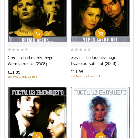
In Den Warenkorb
In Den Warenkorb
0
0
Gosti is buduschtschego.
Gosti is buduschtschego.
out
out
Tscheres sotni let (2008).
Wremja pesok (2008).
of
of
Collection Edition
Collection Edition
€11,99
€11,99
5
5
inkl. Mwst., zzgl. Versand
inkl. Mwst., zzgl. Versand
In Den Warenkorb
In Den Warenkorb