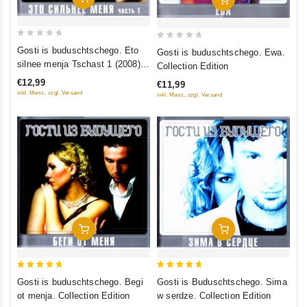
0
0
Gosti is buduschtschego. Eto
Gosti is buduschtschego. Ewa.
out
out
silnee menja Tschast 1 (2008).
Collection Edition
of
of
Collection Edition
€12,99
€11,99
5
5
inkl. Mwst., zzgl. Versand
inkl. Mwst., zzgl. Versand
In Den Warenkorb
In Den Warenkorb
5
5
Gosti is buduschtschego. Begi
Gosti is Buduschtschego. Sima
out of 5
out of 5
ot menja. Collection Edition
w serdze. Collection Edition