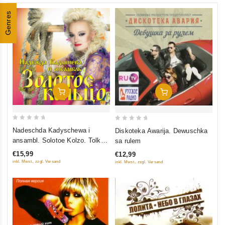
Genres
In Den Warenkorb
In Den Warenkorb
0
0
Nadeschda Kadyschewa i
Diskoteka Awarija. Dewuschka
out
out
ansambl. Solotoe Kolzo. Tolko
sa rulem
of
of
Lutschschee (mp3)
€15,99
€12,99
5
5
inkl. Mwst., zzgl. Versand
inkl. Mwst., zzgl. Versand