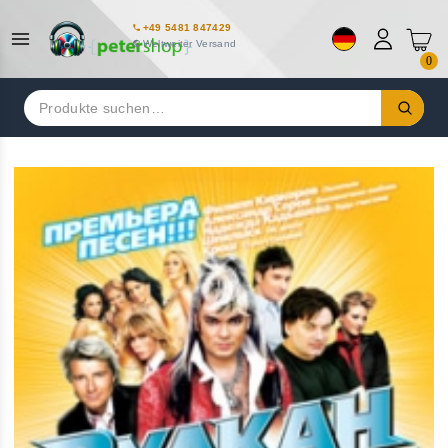
+49 5481 847429
Weltweiter Versand
0
Suchen
nach: