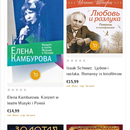
In Den Warenkorb
0
Isaak Schwarz. Ljubow i
out
rasluka. Romansy is kinofilmow
In Den Warenkorb
of
€15,99
5
inkl. Mwst., zzgl. Versand
0
Elena Kamburowa. Konzert w
out
teatre Musyki i Poesii
of
€14,99
5
inkl. Mwst., zzgl. Versand