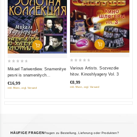
In Den Warenkorb
In Den Warenkorb
0
0
Various Artists. Sozvezdie
Mikael Tariwerdiew. Snamenitye
out
out
hitov. Kinoshlyagery Vol. 3
pesni is snamenitych
of
of
kinofilmow. Solotaja kollekzija
€8,99
€16,99
5
5
inkl. Mwst., zzgl. Versand
inkl. Mwst., zzgl. Versand
HÄUFIGE FRAGEN
Fragen zu Bestellung, Lieferung oder Produkten?