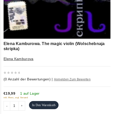
Elena Kamburowa. The magic violin (Wolschebnaja
skripka)
Elena Kamburova
0
(
0
Anzahl der Bewertungen)
|
Anmelden Zum Bewerten
out
of
5
€19,99
1 auf Lager
inkl. Mwst., zzgl. Versand
In Den Warenkorb