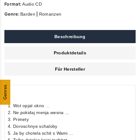
Format:
Audio CD
Genre:
|
Barden
Romanzen
Beschreibung
Produktdetails
Für Hersteller
Genres
1. Wot opjat okno ...
2. Ne pokidaj menja wesna ...
3. Primety
4. Doroschnye schaloby
5. Ja by chotela schit s Wami ...
6. Tolko detskie knigi tschitat ...