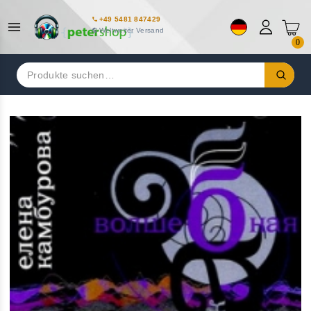
+49 5481 847429
Weltweiter Versand
0
Suchen
nach: