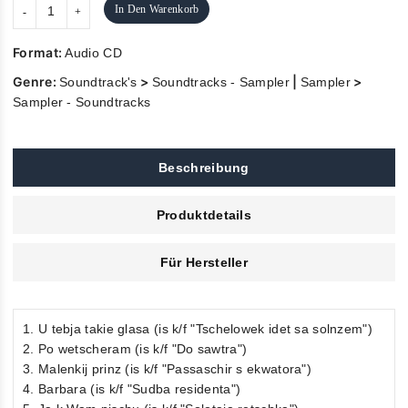
In Den Warenkorb
Format:
Audio CD
Genre:
>
|
>
Soundtrack's
Soundtracks - Sampler
Sampler
Sampler - Soundtracks
Beschreibung
Produktdetails
Für Hersteller
1. U tebja takie glasa (is k/f "Tschelowek idet sa solnzem")
2. Po wetscheram (is k/f "Do sawtra")
3. Malenkij prinz (is k/f "Passaschir s ekwatora")
4. Barbara (is k/f "Sudba residenta")