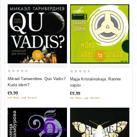
In Den Warenkorb
In Den Warenkorb
0
0
Mikael Tariwerdiew. Quo Vadis?
Majja Kristalinskaja. Rannie
out
out
Kuda idem?
sapisi
of
of
€9,99
€9,99
5
5
inkl. Mwst., zzgl. Versand
inkl. Mwst., zzgl. Versand