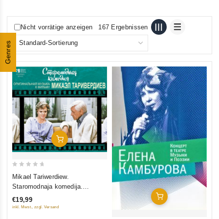
Nicht vorrätige anzeigen
167 Ergebnissen
Genres
In Den Warenkorb
0
Mikael Tariwerdiew.
out
Staromodnaja komedija.
of
Originalnaja musyka k filmu
In Den Warenkorb
€19,99
5
inkl. Mwst., zzgl. Versand