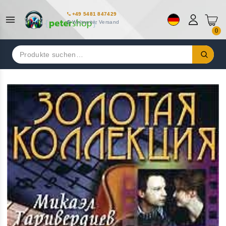
+49 5481 847429
Weltweiter Versand
0
Suchen
nach: