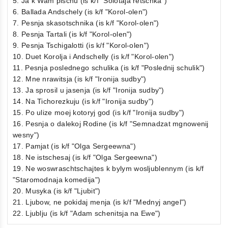
5. Ja k Wam pischu (is k/f "Solotaja retschka")
6. Ballada Andschely (is k/f "Korol-olen")
7. Pesnja skasotschnika (is k/f "Korol-olen")
8. Pesnja Tartali (is k/f "Korol-olen")
9. Pesnja Tschigalotti (is k/f "Korol-olen")
10. Duet Korolja i Andschelly (is k/f "Korol-olen")
11. Pesnja poslednego schulika (is k/f "Poslednij schulik")
12. Mne nrawitsja (is k/f "Ironija sudby")
13. Ja sprosil u jasenja (is k/f "Ironija sudby")
14. Na Tichorezkuju (is k/f "Ironija sudby")
15. Po ulize moej kotoryj god (is k/f "Ironija sudby")
16. Pesnja o dalekoj Rodine (is k/f "Semnadzat mgnowenij
wesny")
17. Pamjat (is k/f "Olga Sergeewna")
18. Ne istschesaj (is k/f "Olga Sergeewna")
19. Ne woswraschtschajtes k bylym wosljublennym (is k/f
"Staromodnaja komedija")
20. Musyka (is k/f "Ljubit")
21. Ljubow, ne pokidaj menja (is k/f "Mednyj angel")
22. Ljublju (is k/f "Adam schenitsja na Ewe")