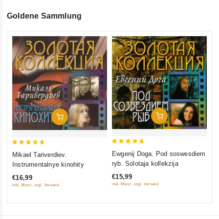
Goldene Sammlung
0
Ew
ou
Wo
of
So
€1
5
inkl
In Den Warenkorb
In Den Warenkorb
5
5
Ewgenij Doga. Pod soswesdiem
Mikael Tariverdiev.
out of 5
out of 5
ryb. Solotaja kollekzija
Instrumentalnye kinohity
€15,99
€16,99
inkl. Mwst., zzgl. Versand
inkl. Mwst., zzgl. Versand