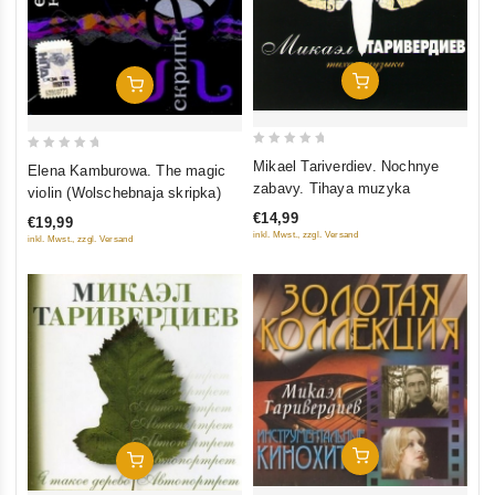
In Den Warenkorb
In Den Warenkorb
0
0
Mikael Tariverdiev. Nochnye
Elena Kamburowa. The magic
out
out
zabavy. Tihaya muzyka
violin (Wolschebnaja skripka)
of
of
€14,99
€19,99
5
5
inkl. Mwst., zzgl. Versand
inkl. Mwst., zzgl. Versand
In Den Warenkorb
In Den Warenkorb