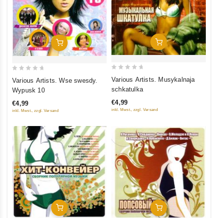
In Den Warenkorb
In Den Warenkorb
0
0
Various Artists. Musykalnaja
Various Artists. Wse swesdy.
out
out
schkatulka
Wypusk 10
of
of
€4,99
€4,99
5
5
inkl. Mwst., zzgl. Versand
inkl. Mwst., zzgl. Versand
In Den Warenkorb
In Den Warenkorb