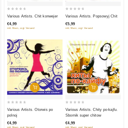
0
0
Various Artists. Chit konwejer
Various Artists. Popsowyj Chit
out
out
€4,99
€5,99
of
of
inkl. Mwst., zzgl. Versand
inkl. Mwst., zzgl. Versand
5
5
In Den Warenkorb
In Den Warenkorb
0
0
Various Artists. Otorwis po
Various Artists. Chity po-kajfu.
out
out
polnoj
Sbornik super chitow
of
of
€4,99
€4,99
5
5
inkl. Mwst., zzgl. Versand
inkl. Mwst., zzgl. Versand