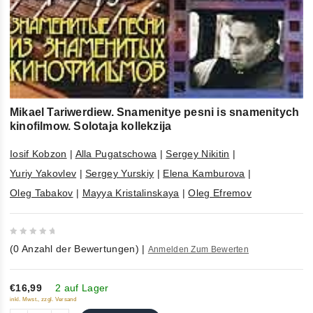
Mikael Tariwerdiew. Snamenitye pesni is snamenitych
kinofilmow. Solotaja kollekzija
Iosif Kobzon
|
Alla Pugatschowa
|
Sergey Nikitin
|
Yuriy Yakovlev
|
Sergey Yurskiy
|
Elena Kamburova
|
Oleg Tabakov
|
Mayya Kristalinskaya
|
Oleg Efremov
0
(
0
Anzahl der Bewertungen)
|
Anmelden Zum Bewerten
out
of
5
€16,99
2 auf Lager
inkl. Mwst., zzgl. Versand