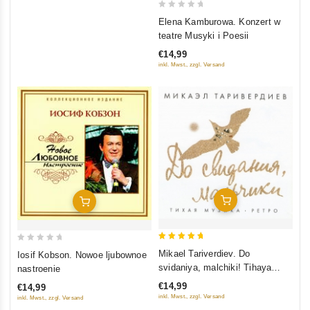
0
Elena Kamburowa. Konzert w
out
teatre Musyki i Poesii
of
€14,99
5
inkl. Mwst., zzgl. Versand
In Den Warenkorb
In Den Warenkorb
5
0
Mikael Tariverdiev. Do
Iosif Kobson. Nowoe ljubownoe
out of 5
out
svidaniya, malchiki! Tihaya
nastroenie
of
muzyka. Retro 60-h
€14,99
€14,99
5
inkl. Mwst., zzgl. Versand
inkl. Mwst., zzgl. Versand