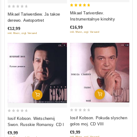
5
0
Mikael Tariverdiev.
Mikael Tariwerdiew. Ja takoe
out of 5
out
Instrumentalnye kinohity
derewo. Awtoportret
of
€16,99
€12,99
5
inkl. Mwst., zzgl. Versand
inkl. Mwst., zzgl. Versand
In Den Warenkorb
In Den Warenkorb
0
0
Iosif Kobson. Pokuda slyschen
Iosif Kobson. Wetschernij
out
out
golos moj. CD VIII
Swon. Russkie Romansy. CD I
of
of
€9,99
€9,99
5
5
inkl. Mwst., zzgl. Versand