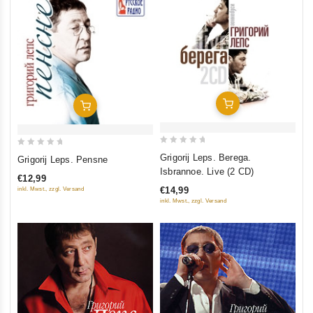
In Den Warenkorb
In Den Warenkorb
0
0
Grigorij Leps. Berega.
Grigorij Leps. Pensne
out
out
Isbrannoe. Live (2 CD)
€12,99
of
of
€14,99
inkl. Mwst., zzgl. Versand
5
5
inkl. Mwst., zzgl. Versand