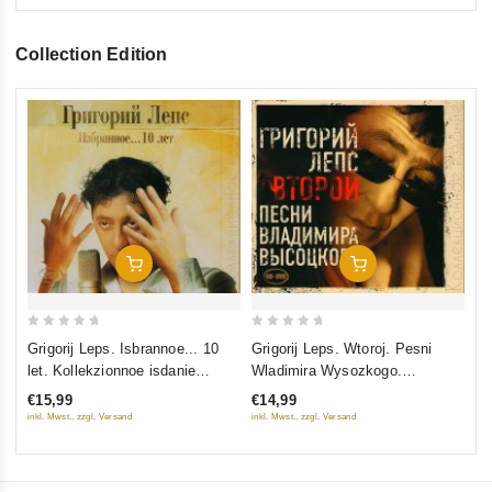
Collection Edition
0
Gr
ou
Ko
of
(G
€1
5
inkl
In Den Warenkorb
In Den Warenkorb
0
0
Grigorij Leps. Isbrannoe... 10
Grigorij Leps. Wtoroj. Pesni
out
out
let. Kollekzionnoe isdanie
Wladimira Wysozkogo.
of
of
(Geschenkausgabe) (2 CD)
Kollekzionnoe isdanie
€15,99
€14,99
5
5
(Geschenkausgabe) (CD+DVD)
inkl. Mwst., zzgl. Versand
inkl. Mwst., zzgl. Versand