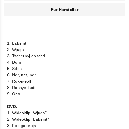
Für Hersteller
1. Labirint
2. Wjuga
3. Tschernyj doschd
4. Dom
5. Sdes
6. Net, net, net
7. Rok-n-roll
8. Rasnye ljudi
9. Ona
DVD:
1. Wideoklip "Wjuga"
2. Wideoklip "Labirint"
3. Fotogalereja