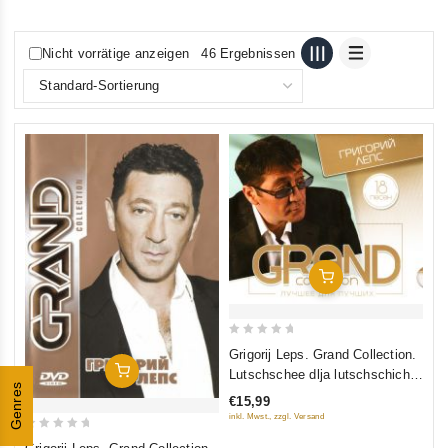
Nicht vorrätige anzeigen
46 Ergebnissen
In Den Warenkorb
0
Grigorij Leps. Grand Collection.
out
In Den Warenkorb
Lutschschee dlja lutschschich
of
Genres
(2014)
€15,99
5
inkl. Mwst., zzgl. Versand
0