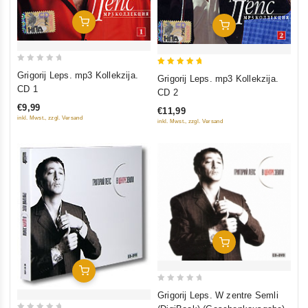
In Den Warenkorb
In Den Warenkorb
0
5
Grigorij Leps. mp3 Kollekzija.
Grigorij Leps. mp3 Kollekzija.
out
out of 5
CD 1
CD 2
of
€9,99
€11,99
5
inkl. Mwst., zzgl. Versand
inkl. Mwst., zzgl. Versand
In Den Warenkorb
In Den Warenkorb
0
Grigorij Leps. W zentre Semli
out