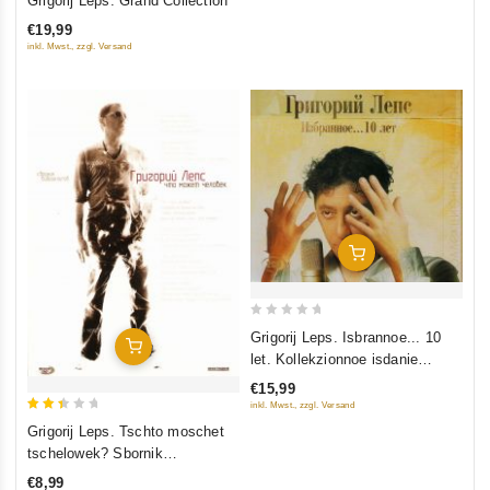
Grigorij Leps. Grand Collection
out
€19,99
of
inkl. Mwst., zzgl. Versand
5
In Den Warenkorb
0
Grigorij Leps. Isbrannoe... 10
In Den Warenkorb
out
let. Kollekzionnoe isdanie
of
(Geschenkausgabe) (2 CD)
€15,99
5
inkl. Mwst., zzgl. Versand
2.5
Grigorij Leps. Tschto moschet
out
tschelowek? Sbornik
of 5
wideoklipow
€8,99