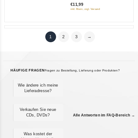
€11,99
of
inkl. Mwst., zzgl. Versand
5
1
2
3
→
HÄUFIGE FRAGEN
Fragen zu Bestellung, Lieferung oder Produkten?
Wie ändere ich meine
Lieferadresse?
Verkaufen Sie neue
CDs, DVDs?
Alle Antworten im FAQ-Bereich →
Was kostet der