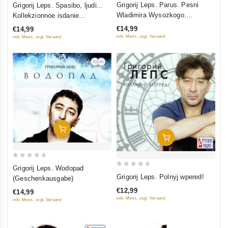
0
Grigorij Leps. Parus. Pesni
Grigorij Leps. Spasibo, ljudi...
out
out
Wladimira Wysozkogo.
Kollekzionnoe isdanie
of
of
Kollekzionnoe isdanie
(Geschenkausgabe)
€14,99
€14,99
5
5
(Geschenkausgabe)
inkl. Mwst., zzgl. Versand
inkl. Mwst., zzgl. Versand
In Den Warenkorb
In Den Warenkorb
0
Grigorij Leps. Wodopad
0
out
Grigorij Leps. Polnyj wpered!
(Geschenkausgabe)
out
of
€12,99
€14,99
of
5
inkl. Mwst., zzgl. Versand
inkl. Mwst., zzgl. Versand
5