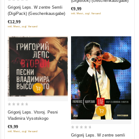
(DigiBook) (Geschenkausgabe)
0
of
Grigorij Leps. W zentre Semli
€9,99
out
5
(DigiPack) (Geschenkausgabe)
inkl. Mwst., zzgl. Versand
of
€12,99
5
inkl. Mwst., zzgl. Versand
In Den Warenkorb
0
In Den Warenkorb
Grigorij Leps. Vtoroj. Pesni
out
Vladimira Vysotskogo
of
€9,99
5
inkl. Mwst., zzgl. Versand
0
Grigorij Leps. W zentre semli
out