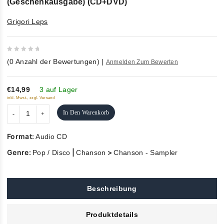
(Geschenkausgabe) (CD+DVD)
Grigori Leps
0
(
0
Anzahl der Bewertungen)
|
Anmelden Zum Bewerten
out
of
5
€14,99
3 auf Lager
inkl. Mwst., zzgl. Versand
In Den Warenkorb
Format:
Audio CD
Genre:
|
>
Pop / Disco
Chanson
Chanson - Sampler
Beschreibung
Produktdetails